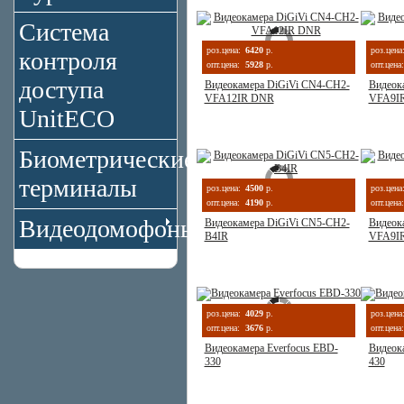
Система
роз.цена:
6420
р.
роз.цена
контроля
опт.цена:
5928
р.
опт.цена:
доступа
Видеокамера DiGiVi CN4-CH2-
Видеок
VFA12IR DNR
VFA9I
UnitECO
Биометрические
терминалы
роз.цена:
4500
р.
роз.цена
опт.цена:
4190
р.
опт.цена:
Видеодомофоны
Видеокамера DiGiVi CN5-CH2-
Видеок
B4IR
VFA9I
роз.цена:
4029
р.
роз.цена
опт.цена:
3676
р.
опт.цена:
Видеокамера Everfocus EBD-
Видеок
330
430