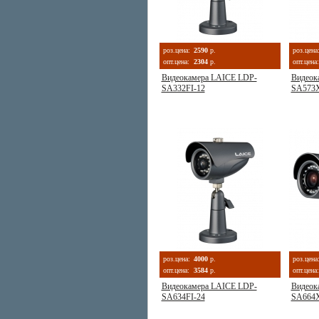
роз.цена:
2590
р.
роз.цена
опт.цена:
2304
р.
опт.цена:
Видеокамера LAICE LDP-
Видеок
SA332FI-12
SA573X
роз.цена:
4000
р.
роз.цена
опт.цена:
3584
р.
опт.цена:
Видеокамера LAICE LDP-
Видеок
SA634FI-24
SA664X