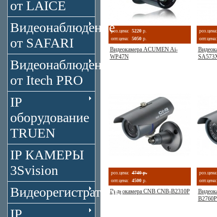
от LAICE
Видеонаблюдение
роз.цена:
5220
р.
роз.цена
от SAFARI
опт.цена:
5050
р.
опт.цена:
Видеокамера ACUMEN Ai-
Видеок
WP47N
SA573X
Видеонаблюдение
от Itech PRO
IP
оборудование
TRUEN
IP КАМЕРЫ
3Svision
роз.цена:
4740 р.
роз.цена
опт.цена:
4500
р.
опт.цена:
Видеорегистраторы
Видеокамера CNB CNB-B2310P
Видеок
B2760
IP