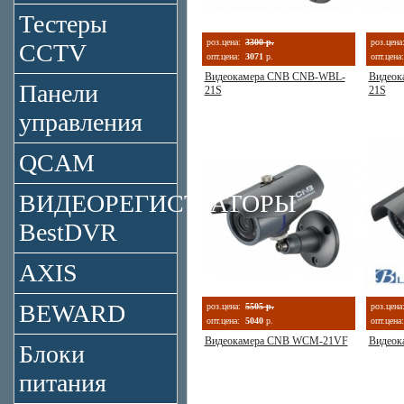
Тестеры
роз.цена:
3300 р.
роз.цена
CCTV
опт.цена:
3071
р.
опт.цена:
Видеокамера CNB CNB-WBL-
Видеок
Панели
21S
21S
управления
QCAM
ВИДЕОРЕГИСТРАТОРЫ
BestDVR
AXIS
BEWARD
роз.цена:
5505 р.
роз.цена
опт.цена:
5040
р.
опт.цена:
Видеокамера CNB WCM-21VF
Видеок
Блоки
питания