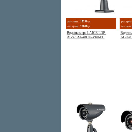
роз.цена:
15290
р.
роз.цена
опт.цена:
13696
р.
опт.цена:
Видеокамера LAICE LDP-
Видеок
AG573XI-48DU-V60-FH
AG928