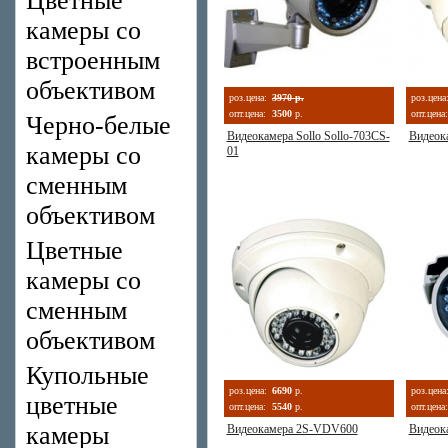
Цветные
камеры со
встроенным
объективом
роз.цена:
3970 р.
роз.цена
опт.цена:
3500
р.
опт.цена:
Черно-белые
Видеокамера Sollo Sollo-703CS-
Видеок
камеры со
01
сменным
объективом
Цветные
камеры со
сменным
объективом
Купольные
роз.цена:
6690
р.
роз.цена
цветные
опт.цена:
5540
р.
опт.цена:
камеры
Видеокамера 2S-VDV600
Видеок