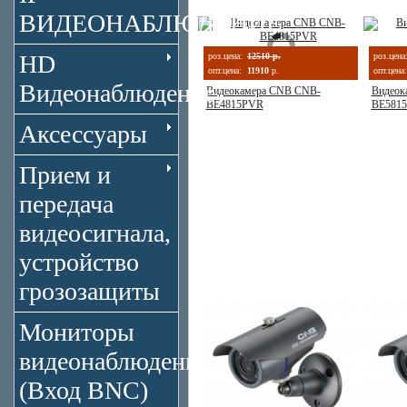
ВИДЕОНАБЛЮДЕНИЕ
HD
роз.цена:
12510 р.
роз.цена
опт.цена:
11910
р.
опт.цена:
Видеонаблюдение
Видеокамера CNB CNB-
Видеок
BE4815PVR
BE581
Аксессуары
Прием и
передача
видеосигнала,
устройство
грозозащиты
Мониторы
видеонаблюдения
(Вход BNC)