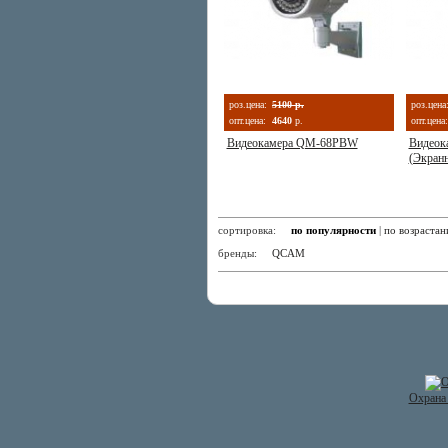
роз.цена:
5100 р.
роз.цена
опт.цена:
4640
р.
опт.цена:
Видеокамера QM-68PBW
Видеок
(Экран
сортировка:
по популярности
|
по возраста
бренды:
QCAM
Охрана 