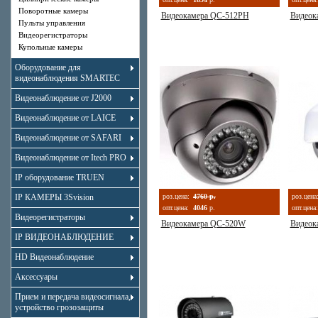
Поворотные камеры
Видеокамера QC-512PH
Видеок
Пульты управления
Видеорегистраторы
Купольные камеры
Оборудование для
видеонаблюдения SMARTEC
Видеонаблюдение от J2000
Видеонаблюдение от LAICE
Видеонаблюдение от SAFARI
Видеонаблюдение от Itech PRO
IP оборудование TRUEN
IP КАМЕРЫ 3Svision
роз.цена:
4760 р.
роз.цена
опт.цена:
4046
р.
опт.цена:
Видеорегистраторы
Видеокамера QC-520W
Видеок
IP ВИДЕОНАБЛЮДЕНИЕ
HD Видеонаблюдение
Аксессуары
Прием и передача видеосигнала,
устройство грозозащиты