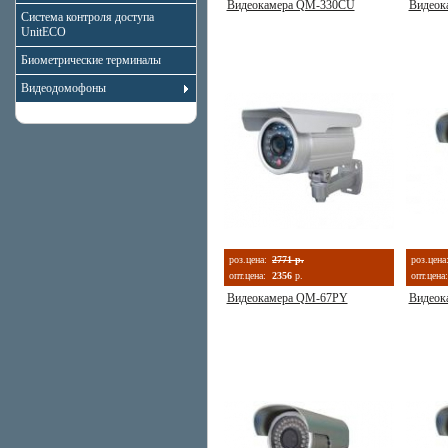
Видеокамера QM-330CU
Видеок
Система контроля доступа
UnitECO
Биометрические терминалы
Видеодомофоны
роз.цена:
2771 р.
роз.цена
опт.цена:
2356
р.
опт.цена:
Видеокамера QM-67PY
Видеок