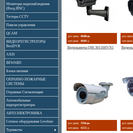
Мониторы видеонаблюдения
(Вход BNC)
Тестеры CCTV
Панели управления
QCAM
роз.цена:
9500 р.
роз.цена
опт.цена:
8600
р.
опт.цена:
ВИДЕОРЕГИСТРАТОРЫ
BestDVR
Видеокамера QM-30116HVN1
Видеок
AXIS
BEWARD
Блоки питания
ОХРАННО-ПОЖАРНЫЕ
СИСТЕМЫ
Охранные Сигнализации
Автомобильные
видеорегистраторы
АВТОЭЛЕКТРОНИКА
Сетевое оборудование Levelone
роз.цена:
7711 р.
роз.цена
опт.цена:
6555
р.
опт.цена:
Турникеты