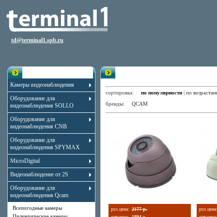
td@terminal1.spb.ru
Каталог
Всепогодные камеры
Камеры видеонаблюдения
сортировка:
по популярности
|
по возраста
Оборудование для
бренды:
QCAM
видеонаблюдения SOLLO
Оборудование для
видеонаблюдения CNB
Оборудование для
видеонаблюдения SPYMAX
MicroDigital
Видеонаблюдение от 2S
Оборудование для
видеонаблюдения Qcam
Всепогодные камеры
роз.цена:
2177 р.
роз.цена
Цилинрические камеры
опт.цена:
1894
р.
опт.цена: