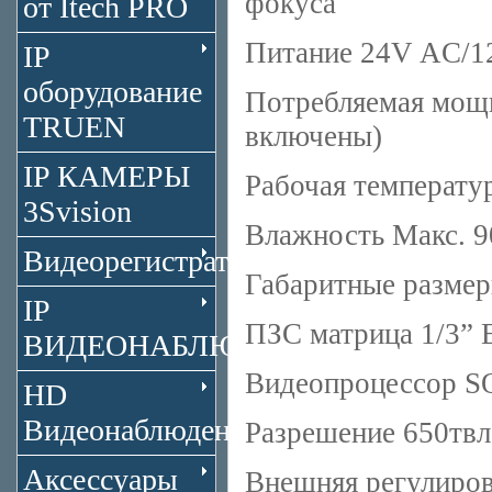
фокуса
от Itech PRO
Питание 24V AC/
IP
оборудование
Потребляемая мощ
TRUEN
включены)
IP КАМЕРЫ
Рабочая температу
3Svision
Влажность Макс. 
Видеорегистраторы
Габаритные размер
IP
ПЗС матрица 1/3” 
ВИДЕОНАБЛЮДЕНИЕ
Видеопроцессор S
HD
Видеонаблюдение
Разрешение 650твл.
Аксессуары
Внешняя регулиров