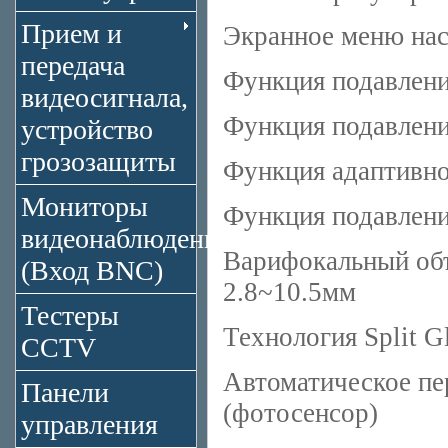
Прием и
Экранное меню нас
передача
Функция подавлен
видеосигнала,
Функция подавлени
устройство
грозозащиты
Функция адаптивно
Мониторы
Функция подавлени
видеонаблюдения
Варифокальный объ
(Вход BNC)
2.8~10.5мм
Тестеры
Технология Split G
CCTV
Автоматическое пе
Панели
(фотосенсор)
управления