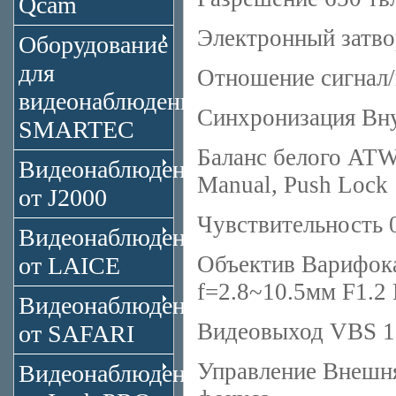
Qcam
Электронный затвор
Оборудование
для
Отношение сигнал
видеонаблюдения
Синхронизация Вн
SMARTEC
Баланс белого ATW
Видеонаблюдение
Manual, Push Lock
от J2000
Чувствительность 
Видеонаблюдение
Объектив Варифока
от LAICE
f=2.8~10.5мм F1.2
Видеонаблюдение
Видеовыход VBS 1
от SAFARI
Управление Внешня
Видеонаблюдение