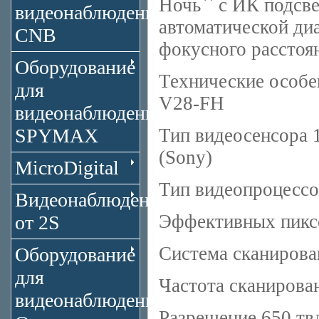
Ночь`` с ИК подсв
видеонаблюдения
автоматической ди
CNB
фокусного расстоя
Оборудование
Технические особ
для
V28-FH
видеонаблюдения
SPYMAX
Тип видеосенсора 1
(Sony)
MicroDigital
Тип видеопроцесс
Видеонаблюдение
Эффективных пикс
от 2S
Система сканирова
Оборудование
для
Частота сканирова
видеонаблюдения
Разрешение 650 тв