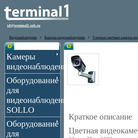
td@terminal1.spb.ru
Видеонаблюдение
//
Камеры видеонаблюдения
//
Уличные цветные камеры ви
Каталог
Видеокамера LAICE LDP-AG573
Камеры
видеонаблюдения
Оборудование
для
видеонаблюдения
SOLLO
Краткое описание
Оборудование
Цветная видеокаме
для