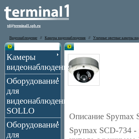
td@terminal1.spb.ru
Видеонаблюдение
//
Камеры видеонаблюдения
//
Уличные цветные камеры ви
Каталог
Видеокамера Spymax SCD-734
Камеры
видеонаблюдения
Оборудование
для
видеонаблюдения
SOLLO
Описание Spymax 
Оборудование
Spymax SCD-734 - 
для