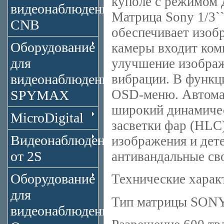
куполе с режимом 
видеонаблюдения
Матрица Sony 1/3``
CNB
обеспечивает изоб
Оборудование
камеры входит ком
для
улучшение изображ
видеонаблюдения
вибрации. В функц
OSD-меню. Автомат
SPYMAX
широкий динамиче
MicroDigital
засветки фар (HLC
Видеонаблюдение
изображения и дет
от 2S
антивандальные св
Оборудование
Технические хара
для
Тип матрицы SONY
видеонаблюдения