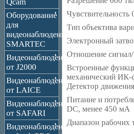
Разрешение 600 твл
Qcam
Чувствительность 0
Оборудование
для
Тип объектива вар
видеонаблюдения
Электронный затво
SMARTEC
Отношение сигнал/
Видеонаблюдение
от J2000
Встроенные функци
механический ИК-
Видеонаблюдение
Детектор движения
от LAICE
Питание и потреб
Видеонаблюдение
DC, менее 450 мА
от SAFARI
Диапазон рабочих 
Видеонаблюдение