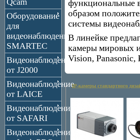
Qcam
функциональные в
образом положите
Оборудование
системы видеонаб
для
видеонаблюдения
В линейке предлаг
SMARTEC
камеры мировых и
Vision, Panasonic, 
Видеонаблюдение
от J2000
Видеонаблюдение
IP-камеры стандартного диза
от LAICE
Видеонаблюдение
от SAFARI
Видеонаблюдение