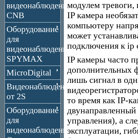
модулем тревоги,
видеонаблюдения
IP камера необяза
CNB
компьютеру напря
Оборудование
может устанавлива
для
подключения к ip 
видеонаблюдения
SPYMAX
IP камеры часто п
дополнительных ф
MicroDigital
лишь сигнал в од
Видеонаблюдение
видеорегистраторо
от 2S
то время как IP-к
Оборудование
двунаправленный 
для
управления), а сл
видеонаблюдения
эксплуатации, гиб