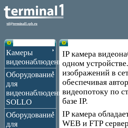
td@terminal1.spb.ru
Каталог
IP Видеонаблюдение
Камеры
IP камера видеон
видеонаблюдения
одном устройстве.
изображений в сет
Оборудование
обеспечивая авто
для
видеопотоку по с
видеонаблюдения
базе IP.
SOLLO
IP камера обладае
Оборудование
WEB и FTP серве
для