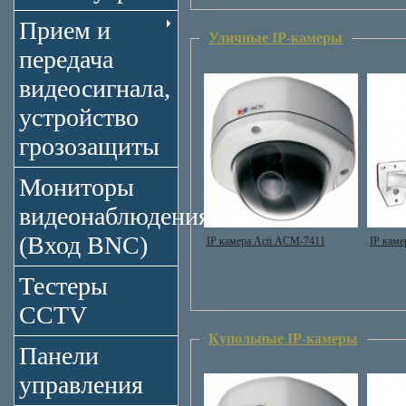
Прием и
Уличные IP-камеры
передача
видеосигнала,
устройство
грозозащиты
Мониторы
видеонаблюдения
(Вход BNC)
IP камера Acti ACM-7411
IP кам
Тестеры
CCTV
Купольные IP-камеры
Панели
управления