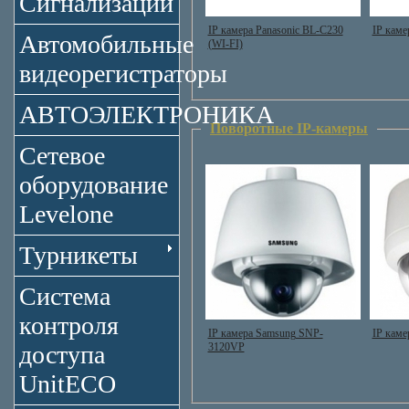
Сигнализации
IP камера Panasonic BL-C230
IP каме
Автомобильные
(WI-FI)
видеорегистраторы
АВТОЭЛЕКТРОНИКА
Поворотные IP-камеры
Сетевое
оборудование
Levelone
Турникеты
Система
контроля
IP камера Samsung SNP-
IP кам
3120VP
доступа
UnitECO