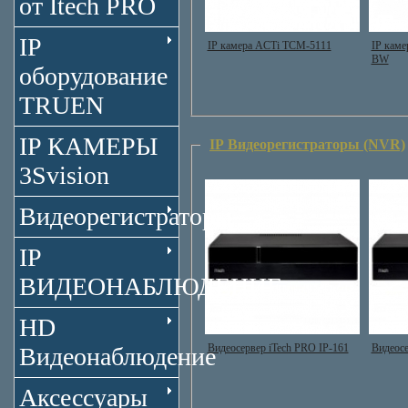
от Itech PRO
IP
IP камера ACTi TCM-5111
IP каме
BW
оборудование
TRUEN
IP КАМЕРЫ
IP Видеорегистраторы (NVR)
3Svision
Видеорегистраторы
IP
ВИДЕОНАБЛЮДЕНИЕ
HD
Видеосервер iTech PRO IP-161
Видеосе
Видеонаблюдение
Аксессуары