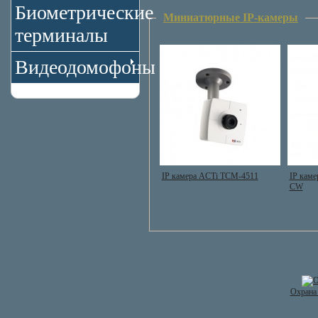
Биометрические
Миниатюрные IP-камеры
терминалы
Видеодомофоны
IP камера ACTi TCM-4511
IP каме
CW
Охрана 