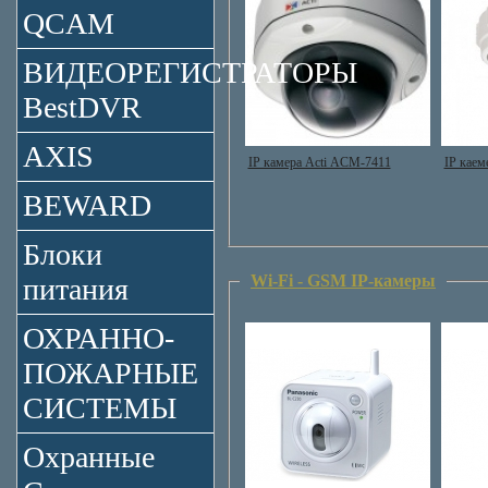
QCAM
ВИДЕОРЕГИСТРАТОРЫ
BestDVR
AXIS
IP камера Acti ACM-7411
IP кае
BEWARD
Блоки
Wi-Fi - GSM IP-камеры
питания
ОХРАННО-
ПОЖАРНЫЕ
СИСТЕМЫ
Охранные