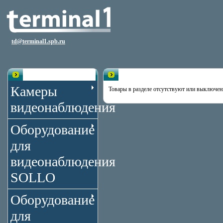
td@terminal1.spb.ru
Каталог
Раздел пуст
Камеры
Товары в разделе отсутствуют или выключен
видеонаблюдения
Оборудование
для
видеонаблюдения
SOLLO
Оборудование
для