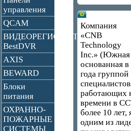
управления
Видеонаблюдение брен
QCAM
Компания
«CNB
ВИДЕОРЕГИСТРАТОРЫ
Technology
BestDVR
Inc.» (Южная
AXIS
основанная в
BEWARD
года группой
специалистов
Блоки
работающих к
питания
времени в CC
ОХРАННО-
более 10 лет,
ПОЖАРНЫЕ
одним из лид
СИСТЕМЫ