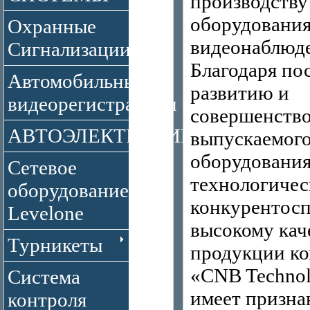
производству
оборудования
Охранные
видеонаблюд
Сигнализации
Благодаря по
Автомобильные
развитию и
видеорегистраторы
совершенств
АВТОЭЛЕКТРОНИКА
выпускаемог
оборудования
Сетевое
технологичес
оборудование
конкурентосп
Levelone
высокому кач
Турникеты
продукции к
«CNB Technol
Система
имеет призна
контроля