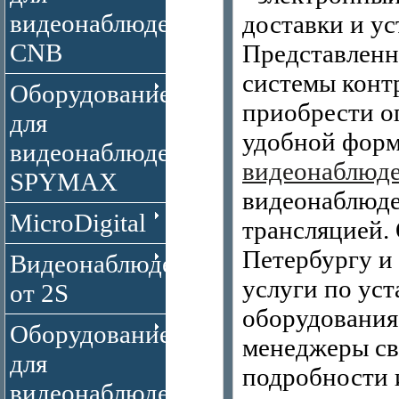
видеонаблюдения
доставки и ус
CNB
Представленн
системы конт
Оборудование
приобрести о
для
удобной форм
видеонаблюдения
видеонаблюд
SPYMAX
видеонаблюде
MicroDigital
трансляцией.
Петербургу и
Видеонаблюдение
услуги по уст
от 2S
оборудования
Оборудование
менеджеры св
для
подробности 
видеонаблюдения