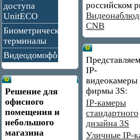
российском р
доступа
Видеонаблюд
UnitECO
CNB
Биометрические
терминалы
Видеонаблюдение бренд
Видеодомофоны
Представляе
IP-
видеокамеры
Готовые решения
фирмы 3S:
Решение для
офисного
IP-камеры
помещения и
стандартного
небольшого
дизайна 3S
магазина
Уличные IP-к