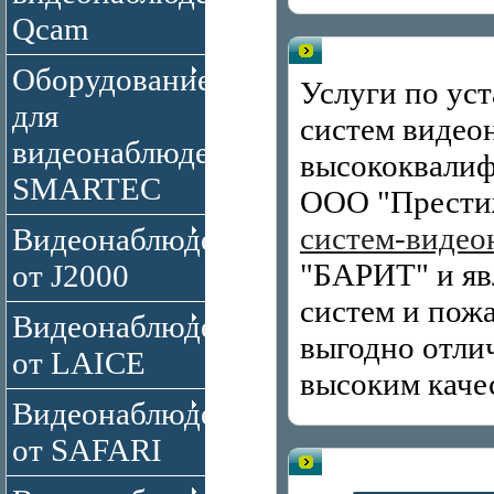
Qcam
Проектирование и уста
Оборудование
Услуги по уст
для
систем видео
видеонаблюдения
высококвалиф
SMARTEC
ООО "Прести
систем-видео
Видеонаблюдение
"БАРИТ" и яв
от J2000
систем и пожа
Видеонаблюдение
выгодно отли
от LAICE
высоким каче
Видеонаблюдение
от SAFARI
Рекомендуем!