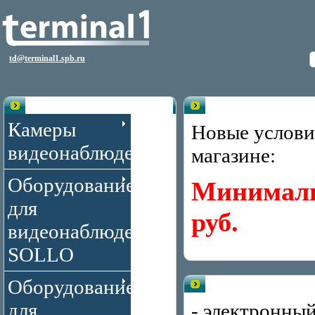
td@terminal1.spb.ru
Каталог
Внимание!
Камеры
Новые услови
видеонаблюдения
магазине:
Оборудование
Минимальн
для
руб.
видеонаблюдения
SOLLO
Оборудование
Терминал 1 - видеонабл
для
- электронны