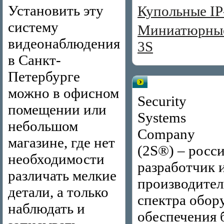
Установить эту
Купольные IP
систему
Миниатюрные
видеонаблюдения
3S
в Санкт-
Петербурге
Видеонаблюдение 2S
можно в офисном
Security
помещении или
Systems
небольшом
Company
магазине, где нет
(2S®) – росс
необходимости
разработчик 
различать мелкие
производител
детали, а только
спектра обор
наблюдать и
обеспечения 