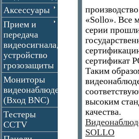
производство
Аксессуары
«Sollo». Все 
Прием и
серии прошл
передача
государстве
видеосигнала,
сертификаци
устройство
сертификат 
грозозащиты
Таким образо
Мониторы
видеонаблюде
видеонаблюдения
соответствую
(Вход BNC)
высоким стан
качества.
Тестеры
Видеонаблюд
CCTV
SOLLO
Панели