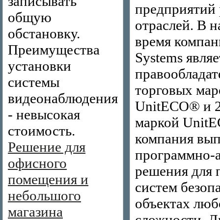
записывать
предприятий
общую
отраслей. В 
обстановку.
время компани
Преимущества
Systems являе
установки
правообладат
системы
торговых мар
видеонаблюдения
UnitECO® и 
- невысокая
маркой Unit
стоимость.
компания вып
Решение для
программно-
офисного
решения для 
помещения и
систем безоп
небольшого
объектах люб
магазина
сложности. Л