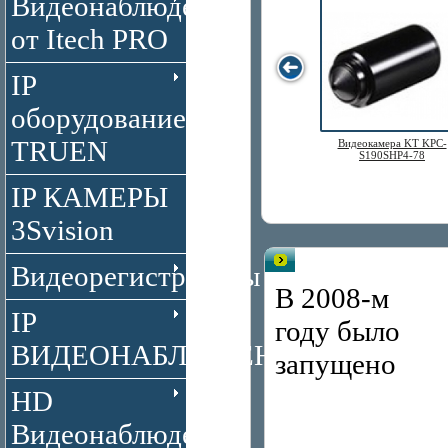
Видеонаблюдение
от Itech PRO
IP
оборудование
TRUEN
Видеокамера KT KPC-
S190SHP4-78
IP КАМЕРЫ
3Svision
Видеонаблюдение брен
Видеорегистраторы
В 2008-м
IP
году было
ВИДЕОНАБЛЮДЕНИЕ
запущено
HD
Видеонаблюдение