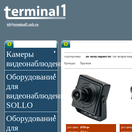
td@terminal1.spb.ru
Каталог
Миниатюрные камеры видеона
Камеры
сортировка:
по популярности
|
по возраста
видеонаблюдения
бренды:
Spymax
Оборудование
для
видеонаблюдения
SOLLO
Оборудование
для
роз.цена:
2755 р.
роз.цена
опт.цена:
2514
р.
опт.цена: