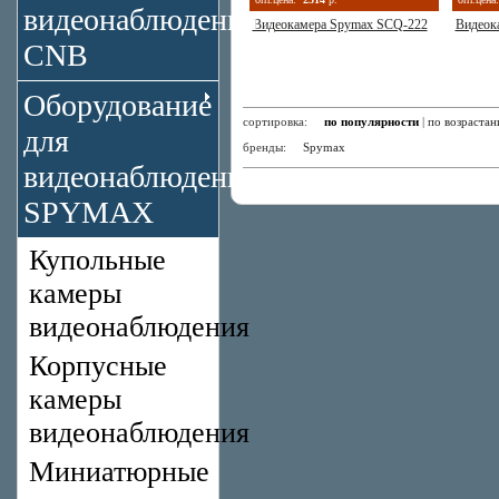
видеонаблюдения
Видеокамера Spymax SCQ-222
Видеок
CNB
Оборудование
сортировка:
по популярности
|
по возраста
для
бренды:
Spymax
видеонаблюдения
SPYMAX
Купольные
камеры
видеонаблюдения
Корпусные
камеры
видеонаблюдения
Миниатюрные