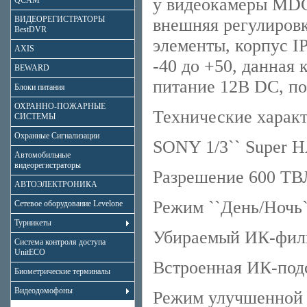
у видеокамеры MD
QCAM
ВИДЕОРЕГИСТРАТОРЫ
внешняя регулировк
BestDVR
элементы, корпус I
AXIS
-40 до +50, данная
BEWARD
питание 12В DC, п
Блоки питания
ОХРАННО-ПОЖАРНЫЕ
Технические хара
СИСТЕМЫ
Охранные Сигнализации
SONY 1/3`` Super 
Автомобильные
видеорегистраторы
Разрешение 600 ТВЛ
АВТОЭЛЕКТРОНИКА
Режим ``День/Ночь`
Сетевое оборудование Levelone
Турникеты
Убираемый ИК-фил
Система контроля доступа
UnitECO
Встроенная ИК-под
Биометрические терминалы
Видеодомофоны
Режим улучшенной 