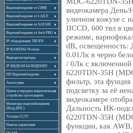
MDC-6220TDN-35Н 
Видеонаблюдение от J2000
видеокамера День/Н
Видеонаблюдение от LAICE
уличном кожухе с н
Видеонаблюдение от SAFARI
IICCD, 600 твл в ц
Видеонаблюдение от Itech PRO
режиме, вариофокал
IP оборудование TRUEN
dB, освещенность: 
IP КАМЕРЫ 3Svision
0.01Лк в черно бел
Видеорегистраторы
/ 0Лк с включенной
IP ВИДЕОНАБЛЮДЕНИЕ
6220TDN-35Н (MDC
HD Видеонаблюдение
фильтр, эта фунция
Аксессуары
подсветку за её не
Прием и передача видеосигнала,
устройство грозозащиты
видеокамере отобра
Мониторы видеонаблюдения
Дальность ИК-подс
(Вход BNC)
6220TDN-35Н (MDC-
Тестеры CCTV
функции, как AWB,
Панели управления