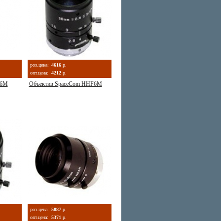
роз.цена:
4616
р.
опт.цена:
4212
р.
F6M
Объектив SpaceCom HHF6M
роз.цена:
5887
р.
опт.цена:
5371
р.