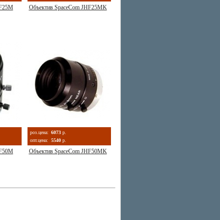
HF25M
Объектив SpaceCom JHF25MK
роз.цена:
6073
р.
опт.цена:
5540
р.
HF50M
Объектив SpaceCom JHF50MK