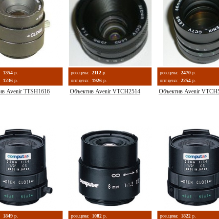
:
1354
р.
роз.цена:
2112
р.
роз.цена:
2470
р.
1236
р.
опт.цена:
1926
р.
опт.цена:
2254
р.
ив Avenir TTSH1616
Объектив Avenir VTCH2514
Объектив Avenir VTCH
:
1849
р.
роз.цена:
1082
р.
роз.цена:
1822
р.