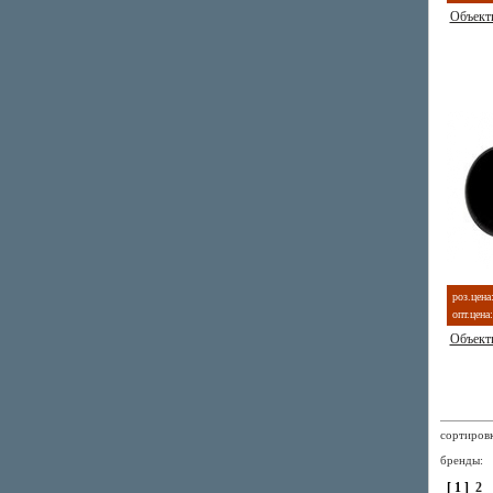
Объект
роз.цена
опт.цена:
Объект
сортиро
бренды
[ 1 ]
2