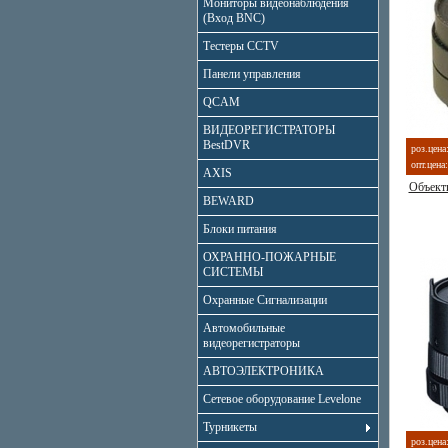
Мониторы видеонаблюдения
(Вход BNC)
Тестеры CCTV
Панели управления
QCAM
ВИДЕОРЕГИСТРАТОРЫ
BestDVR
роз.цена
опт.цена:
AXIS
Объект
BEWARD
Блоки питания
ОХРАННО-ПОЖАРНЫЕ
СИСТЕМЫ
Охранные Сигнализации
Автомобильные
видеорегистраторы
АВТОЭЛЕКТРОНИКА
Сетевое оборудование Levelone
Турникеты
роз.цена