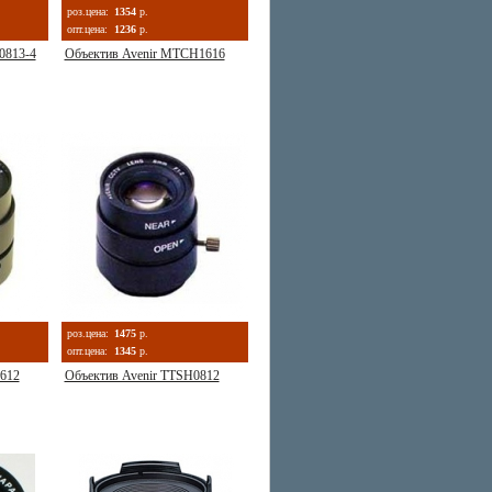
роз.цена:
1354
р.
опт.цена:
1236
р.
0813-4
Объектив Avenir MTCH1616
роз.цена:
1475
р.
опт.цена:
1345
р.
612
Объектив Avenir TTSH0812