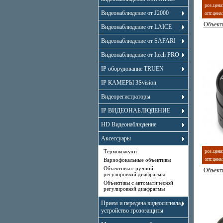
роз.цена
Видеонаблюдение от J2000
опт.цена:
Объект
Видеонаблюдение от LAICE
Видеонаблюдение от SAFARI
Видеонаблюдение от Itech PRO
IP оборудование TRUEN
IP КАМЕРЫ 3Svision
Видеорегистраторы
IP ВИДЕОНАБЛЮДЕНИЕ
HD Видеонаблюдение
Аксессуары
Термокожухи
роз.цена
опт.цена:
Вариофокальные объективы
Объективы с ручной
Объект
регулировкой диафрагмы
Объективы с автоматической
регулировкой диафрагмы
Прием и передача видеосигнала,
устройство грозозащиты