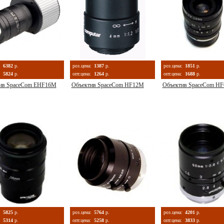
:
6382
р.
роз.цена:
1387
р.
роз.цена:
1851
р.
5824
р.
опт.цена:
1264
р.
опт.цена:
1688
р.
ив SpaceCom EHF16M
Объектив SpaceCom HF12M
Объектив SpaceCom H
:
5825
р.
роз.цена:
5764
р.
роз.цена:
4201
р.
5314
р.
опт.цена:
5258
р.
опт.цена:
3833
р.