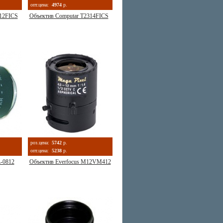
опт.цена:
4974
р.
812FICS
Объектив Computar T2314FICS
роз.цена:
5742
р.
опт.цена:
5238
р.
L-0812
Объектив Everfocus M12VM412