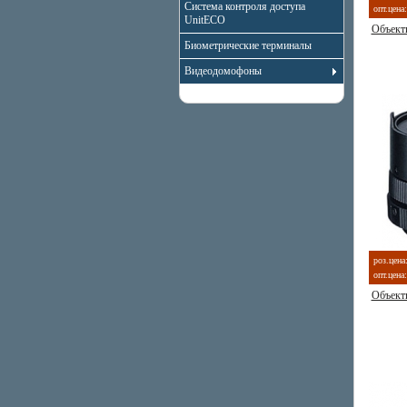
Система контроля доступа
опт.цена:
UnitECO
Объект
Биометрические терминалы
Видеодомофоны
роз.цена
опт.цена:
Объект