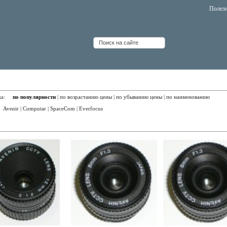
Полез
ективы с ручной регулировкой диафрагмы
вка:
по популярности
|
по возрастанию цены
|
по убыванию цены
|
по наименованию
:
Avenir
|
Computar
|
SpaceCom
|
Everfocus