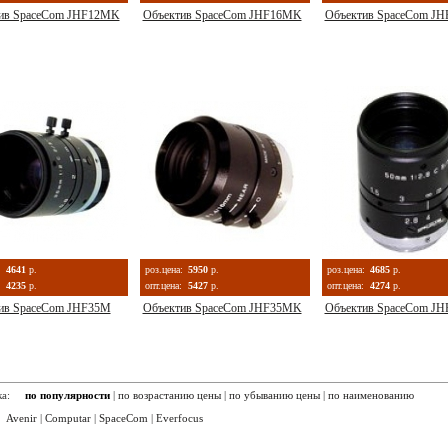
ив SpaceCom JHF12MK
Объектив SpaceCom JHF16MK
Объектив SpaceCom J
:
4641
р.
роз.цена:
5950
р.
роз.цена:
4685
р.
4235
р.
опт.цена:
5427
р.
опт.цена:
4274
р.
ив SpaceCom JHF35M
Объектив SpaceCom JHF35MK
Объектив SpaceCom J
вка:
по популярности
|
по возрастанию цены
|
по убыванию цены
|
по наименованию
:
Avenir
|
Computar
|
SpaceCom
|
Everfocus