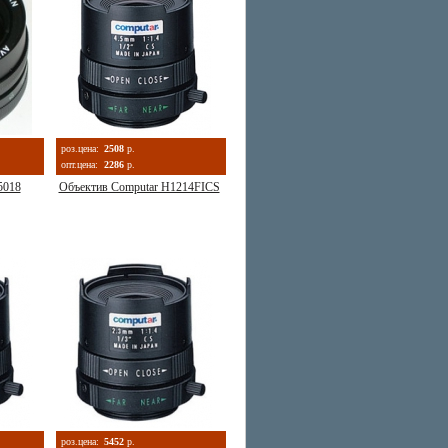
роз.цена:
2508
р.
опт.цена:
2286
р.
5018
Объектив Computar H1214FICS
роз.цена:
5452
р.