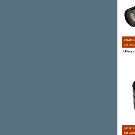
роз.цена
опт.цена:
Объект
роз.цена
опт.цена: