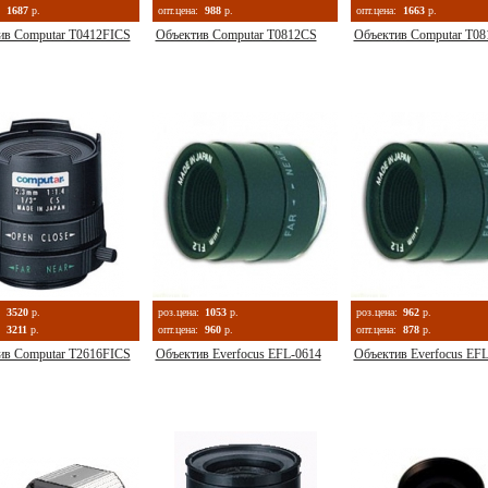
1687
р.
опт.цена:
988
р.
опт.цена:
1663
р.
ив Computar T0412FICS
Объектив Computar T0812CS
Объектив Computar T0
:
3520
р.
роз.цена:
1053
р.
роз.цена:
962
р.
3211
р.
опт.цена:
960
р.
опт.цена:
878
р.
ив Computar T2616FICS
Объектив Everfocus EFL-0614
Объектив Everfocus EF