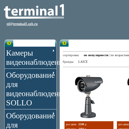
td@terminal1.spb.ru
Каталог
Уличные камеры с функцией ден
Камеры
сортировка:
по популярности
|
по возраста
видеонаблюдения
бренды:
LAICE
Оборудование
для
видеонаблюдения
SOLLO
Оборудование
для
роз.цена:
2590
р.
роз.цена
опт.цена:
2304
р.
опт.цена: