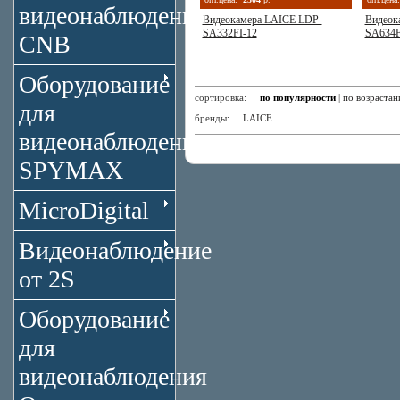
видеонаблюдения
Видеокамера LAICE LDP-
Видеок
SA332FI-12
SA634F
CNB
Оборудование
сортировка:
по популярности
|
по возраста
для
бренды:
LAICE
видеонаблюдения
SPYMAX
MicroDigital
Видеонаблюдение
от 2S
Оборудование
для
видеонаблюдения