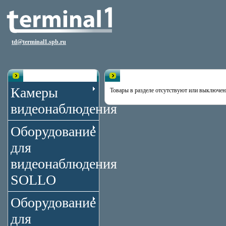
td@terminal1.spb.ru
Каталог
Раздел пуст
Камеры
Товары в разделе отсутствуют или выключен
видеонаблюдения
Оборудование
для
видеонаблюдения
SOLLO
Оборудование
для