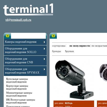
td@terminal1.spb.ru
Каталог
ИК Всепогодные камеры видеон
Камеры видеонаблюдения
сортировка:
по популярности
|
по возраста
Оборудование для
бренды:
Spymax
видеонаблюдения SOLLO
Оборудование для
видеонаблюдения CNB
Оборудование для
видеонаблюдения SPYMAX
Купольные камеры
видеонаблюдения
Корпусные камеры
видеонаблюдения
Миниатюрные камеры
видеонаблюдения
ИК Всепогодные камеры
видеонаблюдения
роз.цена:
8175 р.
роз.цена
Поворотные камеры
опт.цена:
7458
р.
опт.цена: