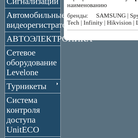
Сигнализации
наименованию
Автомобильные
бренды:
SAMSUNG
|
Sp
Tech
|
Infinity
|
Hikvision
|
видеорегистраторы
АВТОЭЛЕКТРОНИКА
Сетевое
оборудование
Levelone
Турникеты
Система
контроля
доступа
UnitECO