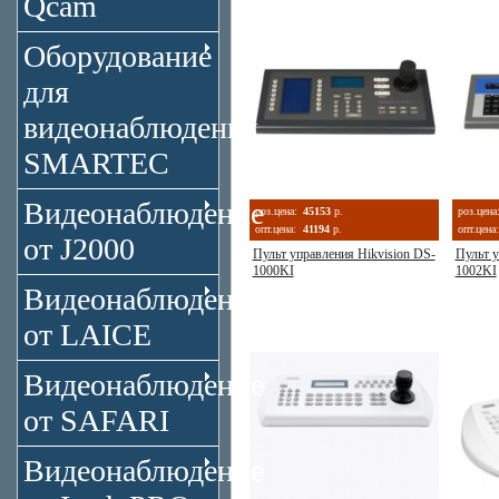
Qcam
Оборудование
для
видеонаблюдения
SMARTEC
Видеонаблюдение
роз.цена:
45153
р.
роз.цена
опт.цена:
41194
р.
опт.цена:
от J2000
Пульт управления Hikvision DS-
Пульт у
1000KI
1002KI
Видеонаблюдение
от LAICE
Видеонаблюдение
от SAFARI
Видеонаблюдение