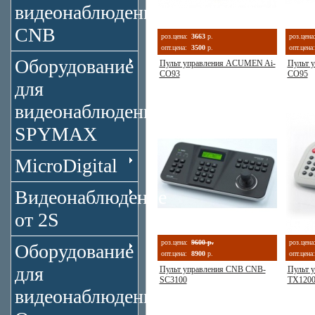
видеонаблюдения
CNB
роз.цена:
3663
р.
роз.цена
опт.цена:
3500
р.
опт.цена:
Оборудование
Пульт управления ACUMEN Ai-
Пульт 
CO93
CO95
для
видеонаблюдения
SPYMAX
MicroDigital
Видеонаблюдение
от 2S
роз.цена:
9600 р.
роз.цена
Оборудование
опт.цена:
8900
р.
опт.цена:
для
Пульт управления CNB CNB-
Пульт 
SC3100
TX120
видеонаблюдения