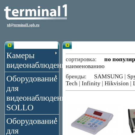
td@terminal1.spb.ru
Каталог
Панели управления
Камеры
сортировка:
по популя
видеонаблюдения
наименованию
бренды:
SAMSUNG
|
Sp
Оборудование
Tech
|
Infinity
|
Hikvision
|
для
видеонаблюдения
SOLLO
Оборудование
для