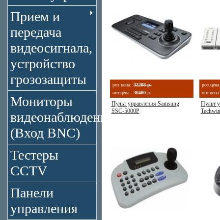
Прием и
передача
видеосигнала,
устройство
грозозащиты
роз.цена:
32208 р.
роз.цена
опт.цена:
30400
р.
опт.цена:
Мониторы
Пульт управления Samsung
Пульт 
SSC-5000P
Techwi
видеонаблюдения
(Вход BNC)
Тестеры
CCTV
Панели
управления