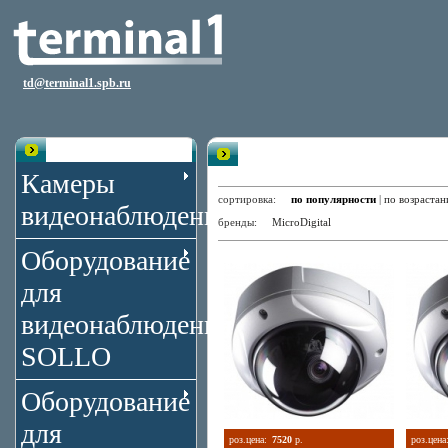
td@terminal1.spb.ru
Уличные Купольные Цветные Ка
Каталог
Элементами
Камеры
сортировка:
по популярности
|
по возраста
видеонаблюдения
бренды:
MicroDigital
Оборудование
для
видеонаблюдения
SOLLO
Оборудование
для
роз.цена:
7520
р.
роз.цена