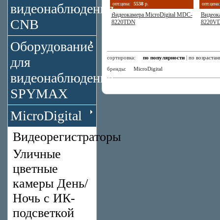
видеонаблюдения
опт.цена:
5538
р.
опт.цена:
Видеокамера MicroDigital MDC-
Видеок
CNB
8220TDN
8220V
Оборудование
для
сортировка:
по популярности
|
по возраста
бренды:
MicroDigital
видеонаблюдения
SPYMAX
MicroDigital
Видеорегистраторы
Уличные
цветные
камеры День/
Ночь с ИК-
подсветкой