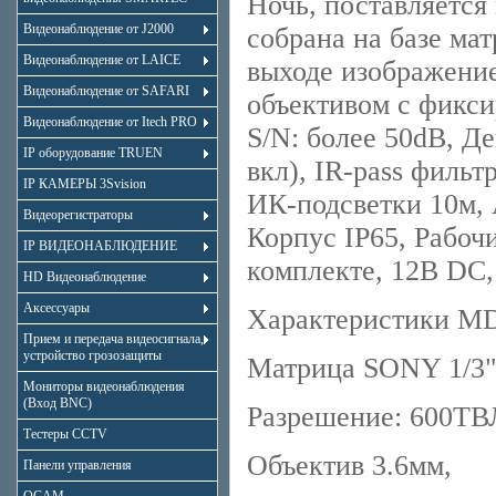
Ночь, поставляетс
Видеонаблюдение от J2000
собрана на базе ма
Видеонаблюдение от LAICE
выходе изображение
Видеонаблюдение от SAFARI
объективом с фикс
Видеонаблюдение от Itech PRO
S/N: более 50dB, Де
IP оборудование TRUEN
вкл), IR-pass фильт
IP КАМЕРЫ 3Svision
ИК-подсветки 10м,
Видеорегистраторы
Корпус IP65, Рабоч
IP ВИДЕОНАБЛЮДЕНИЕ
комплекте, 12В DC,
HD Видеонаблюдение
Аксессуары
Характеристики M
Прием и передача видеосигнала,
устройство грозозащиты
Матрица SONY 1/3"
Мониторы видеонаблюдения
(Вход BNC)
Разрешение: 600ТВЛ
Тестеры CCTV
Объектив 3.6мм,
Панели управления