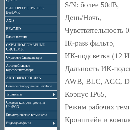
QCAM
S/N: более 50dB,
ВИДЕОРЕГИСТРАТОРЫ
BestDVR
День/Ночь,
AXIS
Чувствительность 0.
BEWARD
Блоки питания
IR-pass фильтр,
ОХРАННО-ПОЖАРНЫЕ
СИСТЕМЫ
ИК-подсветка (12 И
Охранные Сигнализации
Автомобильные
Дальность ИК-подс
видеорегистраторы
АВТОЭЛЕКТРОНИКА
AWB, BLC, AGC, D
Сетевое оборудование Levelone
Корпус IP65,
Турникеты
Система контроля доступа
Режим рабочих темп
UnitECO
Биометрические терминалы
Кронштейн в компл
Видеодомофоны