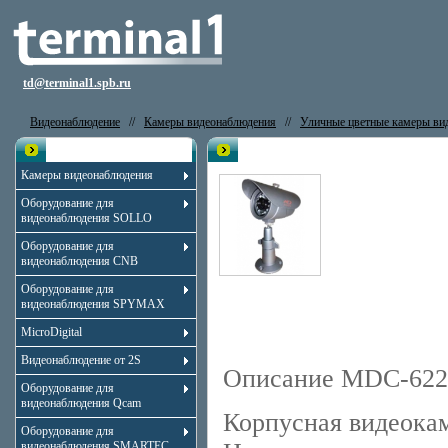
td@terminal1.spb.ru
Видеонаблюдение
//
Камеры видеонаблюдения
//
Уличные цветные камеры ви
Каталог
Видеокамера MicroDigital MDC-
Камеры видеонаблюдения
Оборудование для
видеонаблюдения SOLLO
Оборудование для
видеонаблюдения CNB
Оборудование для
видеонаблюдения SPYMAX
MicroDigital
Видеонаблюдение от 2S
Описание MDC-62
Оборудование для
видеонаблюдения Qcam
Корпусная видеока
Оборудование для
видеонаблюдения SMARTEC