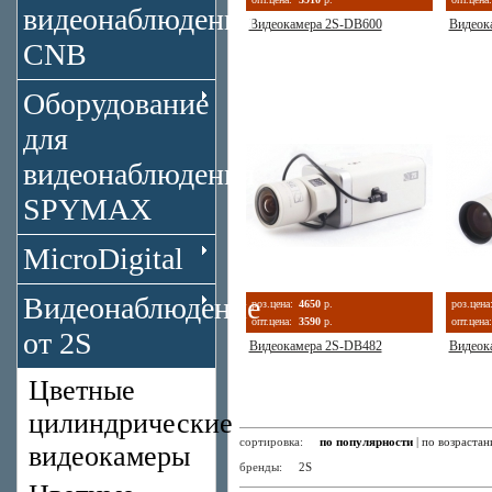
видеонаблюдения
Видеокамера 2S-DB600
Видеок
CNB
Оборудование
для
видеонаблюдения
SPYMAX
MicroDigital
Видеонаблюдение
роз.цена:
4650
р.
роз.цена
опт.цена:
3590
р.
опт.цена:
от 2S
Видеокамера 2S-DB482
Видеок
Цветные
цилиндрические
сортировка:
по популярности
|
по возраста
видеокамеры
бренды:
2S