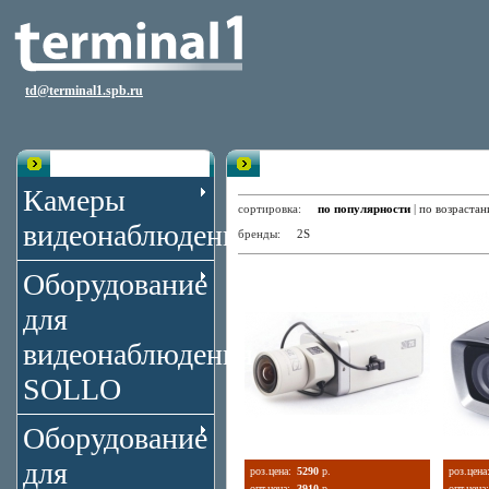
td@terminal1.spb.ru
Каталог
Цветные корпусные видеокаме
Камеры
сортировка:
по популярности
|
по возраста
видеонаблюдения
бренды:
2S
Оборудование
для
видеонаблюдения
SOLLO
Оборудование
для
роз.цена:
5290
р.
роз.цена
опт.цена:
3910
р.
опт.цена: