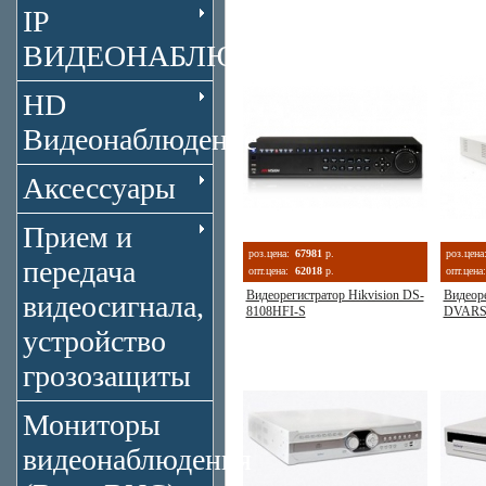
IP
ВИДЕОНАБЛЮДЕНИЕ
HD
Видеонаблюдение
Аксессуары
Прием и
роз.цена:
67981
р.
роз.цена
передача
опт.цена:
62018
р.
опт.цена:
Видеорегистратор Hikvision DS-
Видеоре
видеосигнала,
8108HFI-S
DVARS
устройство
грозозащиты
Мониторы
видеонаблюдения