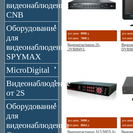
видеонаблюдения
CNB
Оборудование
роз.цена:
8990
р.
роз.цена
для
опт.цена:
7660
р.
опт.цена:
видеонаблюдения
Видеорегистратор 2S-
Видеоре
DVR084VL
DVR08
SPYMAX
MicroDigital
Видеонаблюдение
от 2S
Оборудование
для
роз.цена:
9498
р.
роз.цена
видеонаблюдения
опт.цена:
8664
р.
опт.цена:
Видеорегистратор ACUMEN Ai-
Видеор