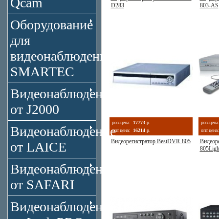
Qcam
D283
803-AS
Оборудование
для
видеонаблюдения
SMARTEC
Видеонаблюдение
от J2000
роз.цена:
17773
р.
роз.цена
Видеонаблюдение
опт.цена:
16214
р.
опт.цена:
Видеорегистратор BestDVR-805
Видеор
от LAICE
805Ligh
Видеонаблюдение
от SAFARI
Видеонаблюдение