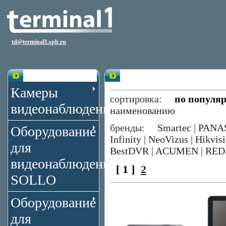
td@terminal1.spb.ru
Каталог
Видеорегистраторы 8 каналов
Камеры
сортировка:
по популя
видеонаблюдения
наименованию
бренды:
Smartec
|
PANA
Оборудование
Infinity
|
NeoVizus
|
Hikvis
для
BestDVR
|
ACUMEN
|
RED
видеонаблюдения
[ 1 ]
2
SOLLO
Оборудование
для