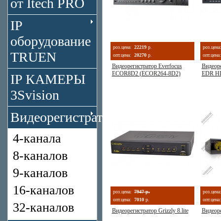
от Itech PRO
IP
оборудование
роз.цена:
22219
р.
роз.цена
TRUEN
опт.цена:
20270
р.
опт.цена:
Видеорегистратор Everfocus
Видеоре
ECOR8D2 (ECOR264-8D2)
EDR H
IP КАМЕРЫ
3Svision
Видеорегистраторы
4-канала
8-каналов
9-каналов
16-каналов
роз.цена:
7947 р.
роз.цена
опт.цена:
7010
р.
опт.цена:
32-каналов
Видеорегистратор Grizzly 8.lite
Видеоре