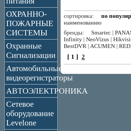
питания
ОХРАННО-
сортировка:
по популя
ПОЖАРНЫЕ
наименованию
СИСТЕМЫ
бренды:
Smartec
|
PANA
Infinity
|
NeoVizus
|
Hikvis
Охранные
BestDVR
|
ACUMEN
|
RED
Сигнализации
[ 1 ]
2
Автомобильные
видеорегистраторы
АВТОЭЛЕКТРОНИКА
Сетевое
оборудование
Levelone