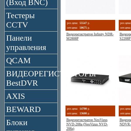
(Вход BNC)
Тестеры
CCTV
роз.цена:
55547
р.
роз.цена
опт.цена:
50675
р.
опт.цена:
Видеорегистратор Infinity NDR-
Видеоре
Панели
M2808P
S2208
управления
QCAM
ВИДЕОРЕГИСТРАТОРЫ
BestDVR
AXIS
BEWARD
роз.цена:
14700
р.
роз.цена
опт.цена:
13600
р.
опт.цена:
Блоки
Видеорегистратор NeoVizus
Видеор
NVD-208a (NeoVizus NVD-
NDVR-
208a)