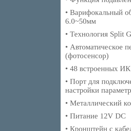
• Варифокальный об
6.0~50мм
• Технология Split G
• Автоматическое п
(фотосенсор)
• 48 встроенных ИК
• Порт для подключ
настройки парамет
• Металлический ко
• Питание 12V DC
• Кронштейн с кабе