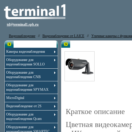
td@terminal1.spb.ru
Видеонаблюдение
//
Видеонаблюдение от LAICE
//
Уличные камеры с функцие
Каталог
Видеокамера LAICE LDP-SA573X
Камеры видеонаблюдения
Оборудование для
видеонаблюдения SOLLO
Оборудование для
видеонаблюдения CNB
Оборудование для
видеонаблюдения SPYMAX
MicroDigital
Видеонаблюдение от 2S
Краткое описание
Оборудование для
видеонаблюдения Qcam
Цветная видеокамер
Оборудование для
видеонаблюдения SMARTEC