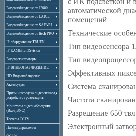
с ИК подсветкой и 
Видеонаблюдение от J2000
автоматической диа
Видеонаблюдение от LAICE
помещений
Видеонаблюдение от SAFARI
Технические особе
Видеонаблюдение от Itech PRO
IP оборудование TRUEN
Тип видеосенсора 1/
IP КАМЕРЫ 3Svision
Тип видеопроцессо
Видеорегистраторы
IP ВИДЕОНАБЛЮДЕНИЕ
Эффективных пиксе
HD Видеонаблюдение
Система сканирован
Аксессуары
Прием и передача видеосигнала,
устройство грозозащиты
Частота сканирован
Мониторы видеонаблюдения
(Вход BNC)
Разрешение 650 твл
Тестеры CCTV
Электронный затвор
Панели управления