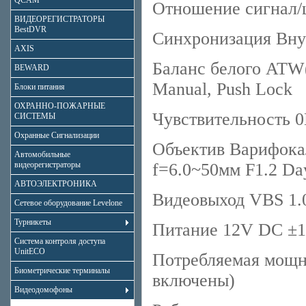
QCAM
Отношение сигнал/
ВИДЕОРЕГИСТРАТОРЫ
BestDVR
Синхронизация Вну
AXIS
Баланс белого ATW(
BEWARD
Manual, Push Lock
Блоки питания
ОХРАННО-ПОЖАРНЫЕ
Чувствительность 
СИСТЕМЫ
Охранные Сигнализации
Объектив Варифока
Автомобильные
видеорегистраторы
f=6.0~50мм F1.2 D
АВТОЭЛЕКТРОНИКА
Видеовыход VBS 1.
Сетевое оборудование Levelone
Турникеты
Питание 12V DC ±
Система контроля доступа
UnitECO
Потребляемая мощн
Биометрические терминалы
включены)
Видеодомофоны