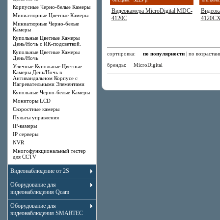
Корпусные Черно-белые Камеры
Видеокамера MicroDigital MDC-
Видеок
Миниатюрные Цветные Камеры
4120C
4120C
Миниатюрные Черно-белые
Камеры
Купольные Цветные Камеры
День/Ночь с ИК-подсветкой.
Купольные Цветные Камеры
сортировка:
по популярности
|
по возраста
День/Ночь
бренды:
MicroDigital
Уличные Купольные Цветные
Камеры День/Ночь в
Антивандальном Корпусе с
Нагревательными Элементами
Купольные Черно-белые Камеры
Мониторы LCD
Скоростные камеры
Пульты управления
IP-камеры
IP серверы
NVR
Многофункциональный тестер
для CCTV
Видеонаблюдение от 2S
Оборудование для
видеонаблюдения Qcam
Оборудование для
видеонаблюдения SMARTEC