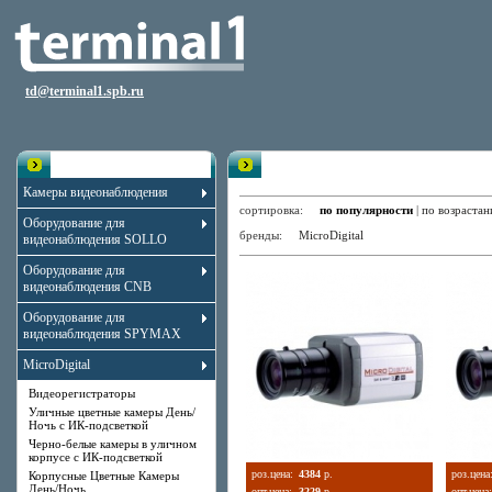
td@terminal1.spb.ru
Каталог
Корпусные Черно-белые Камер
Камеры видеонаблюдения
сортировка:
по популярности
|
по возраста
Оборудование для
бренды:
MicroDigital
видеонаблюдения SOLLO
Оборудование для
видеонаблюдения CNB
Оборудование для
видеонаблюдения SPYMAX
MicroDigital
Видеорегистраторы
Уличные цветные камеры День/
Ночь с ИК-подсветкой
Черно-белые камеры в уличном
корпусе с ИК-подсветкой
роз.цена:
4384
р.
роз.цена
Корпусные Цветные Камеры
День/Ночь
опт.цена:
3229
р.
опт.цена: