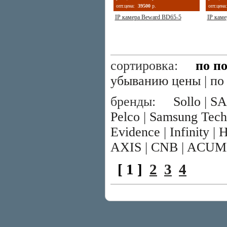
опт.цена:
39500
р.
опт.цена:
IP камера Beward BD65-5
IP кам
сортировка:
по п
убыванию цены
|
по
бренды:
Sollo
|
S
Pelco
|
Samsung Tec
Evidence
|
Infinity
|
H
AXIS
|
CNB
|
ACUM
[ 1 ]
2
3
4