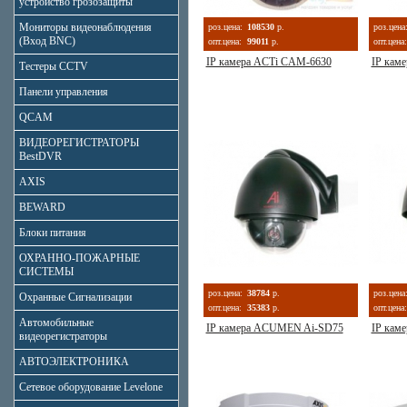
устройство грозозащиты
Мониторы видеонаблюдения
роз.цена:
108530
р.
роз.цена
(Вход BNC)
опт.цена:
99011
р.
опт.цена:
IP камера ACTi CAM-6630
IP кам
Тестеры CCTV
Панели управления
QCAM
ВИДЕОРЕГИСТРАТОРЫ
BestDVR
AXIS
BEWARD
Блоки питания
ОХРАННО-ПОЖАРНЫЕ
СИСТЕМЫ
роз.цена:
38784
р.
роз.цена
Охранные Сигнализации
опт.цена:
35383
р.
опт.цена:
Автомобильные
IP камера ACUMEN Ai-SD75
IP кам
видеорегистраторы
АВТОЭЛЕКТРОНИКА
Сетевое оборудование Levelone