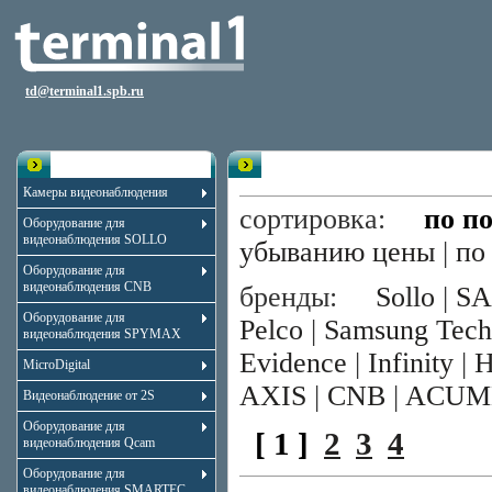
td@terminal1.spb.ru
Каталог
Поворотные IP-камеры
Камеры видеонаблюдения
сортировка:
по п
Оборудование для
видеонаблюдения SOLLO
убыванию цены
|
по
Оборудование для
видеонаблюдения CNB
бренды:
Sollo
|
S
Оборудование для
Pelco
|
Samsung Tec
видеонаблюдения SPYMAX
Evidence
|
Infinity
|
H
MicroDigital
AXIS
|
CNB
|
ACUM
Видеонаблюдение от 2S
Оборудование для
[ 1 ]
2
3
4
видеонаблюдения Qcam
Оборудование для
видеонаблюдения SMARTEC