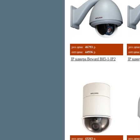
роз.цена:
46793
р.
роз.цена
опт.цена:
44936
р.
опт.цена:
IP камера Beward B85-1-IP2
IP каме
роз.цена:
43263
р.
роз.цена