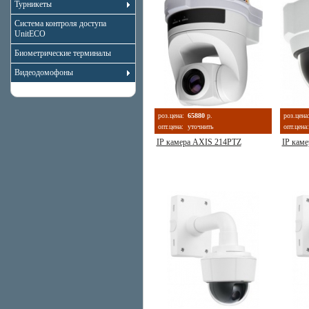
Турникеты
Система контроля доступа
UnitECO
Биометрические терминалы
Видеодомофоны
роз.цена:
65880
р.
роз.цена
опт.цена:
уточнить
опт.цена:
IP камера AXIS 214PTZ
IP кам