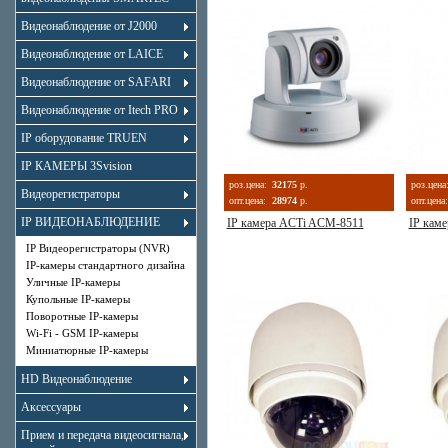
Видеонаблюдение от J2000
Видеонаблюдение от LAICE
Видеонаблюдение от SAFARI
Видеонаблюдение от Itech PRO
IP оборудование TRUEN
IP КАМЕРЫ 3Svision
роз.цена:
32175
р.
роз.цена
Видеорегистраторы
опт.цена:
28974
р.
опт.цена:
IP ВИДЕОНАБЛЮДЕНИЕ
IP камера ACTi ACM-8511
IP кам
IP Видеорегистраторы (NVR)
IP-камеры стандартного дизайна
Уличные IP-камеры
Купольные IP-камеры
Поворотные IP-камеры
Wi-Fi - GSM IP-камеры
Миниатюрные IP-камеры
HD Видеонаблюдение
Аксессуары
Прием и передача видеосигнала,