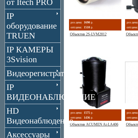
от Itech PRO
IP
роз.цена:
1690
р.
роз.цена
оборудование
опт.цена:
1510
р.
опт.цена:
TRUEN
Объектив 2S-LVM2812
Объект
IP КАМЕРЫ
3Svision
Видеорегистраторы
IP
ВИДЕОНАБЛЮДЕНИЕ
HD
роз.цена:
1575
р.
роз.цена
Видеонаблюдение
опт.цена:
1436
р.
опт.цена:
Объектив ACUMEN Ai-LA406
Объект
Аксессуары