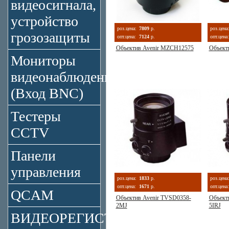
видеосигнала,
устройство
роз.цена:
7809
р.
роз.цена
грозозащиты
опт.цена:
7124
р.
опт.цена:
Объектив Avenir MZCH12575
Объект
Мониторы
видеонаблюдения
(Вход BNC)
Тестеры
CCTV
Панели
управления
роз.цена:
1833
р.
роз.цена
опт.цена:
1671
р.
опт.цена:
QCAM
Объектив Avenir TVSD0358-
Объект
2MJ
5IRJ
ВИДЕОРЕГИСТРАТОРЫ