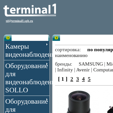
td@terminal1.spb.ru
Каталог
Вариофокальные объективы
Камеры
сортировка:
по популя
видеонаблюдения
наименованию
бренды:
SAMSUNG
|
Mi
Оборудование
|
Infinity
|
Avenir
|
Computa
для
[ 1 ]
2
3
4
5
видеонаблюдения
SOLLO
Оборудование
для