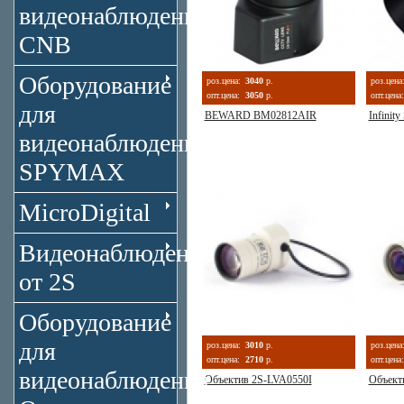
видеонаблюдения
CNB
Оборудование
роз.цена:
3040
р.
роз.цена
опт.цена:
3050
р.
опт.цена:
для
BEWARD BM02812AIR
Infini
видеонаблюдения
SPYMAX
MicroDigital
Видеонаблюдение
от 2S
Оборудование
для
роз.цена:
3010
р.
роз.цена
опт.цена:
2710
р.
опт.цена:
видеонаблюдения
Объектив 2S-LVA0550I
Объект