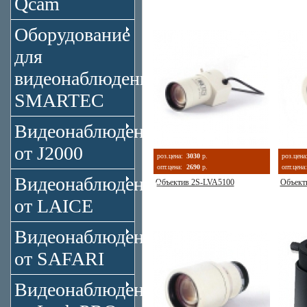
Qcam
Оборудование
для
видеонаблюдения
SMARTEC
Видеонаблюдение
от J2000
роз.цена:
3030
р.
роз.цена
опт.цена:
2690
р.
опт.цена:
Видеонаблюдение
Объектив 2S-LVA5100
Объект
от LAICE
Видеонаблюдение
от SAFARI
Видеонаблюдение