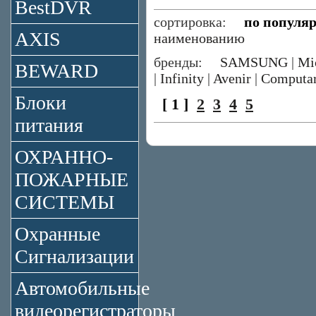
BestDVR
сортировка:
по популя
AXIS
наименованию
бренды:
SAMSUNG
|
Mi
BEWARD
|
Infinity
|
Avenir
|
Computa
Блоки
[ 1 ]
2
3
4
5
питания
ОХРАННО-
ПОЖАРНЫЕ
СИСТЕМЫ
Охранные
Сигнализации
Автомобильные
видеорегистраторы