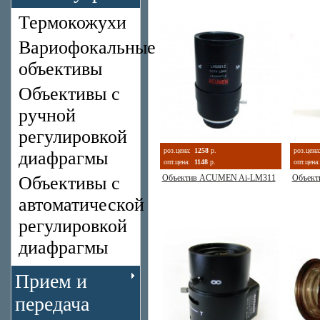
Термокожухи
Вариофокальные
объективы
Объективы с
ручной
регулировкой
роз.цена:
1258
р.
роз.цена
диафрагмы
опт.цена:
1148
р.
опт.цена:
Объективы с
Объектив ACUMEN Ai-LM311
Объек
автоматической
регулировкой
диафрагмы
Прием и
передача