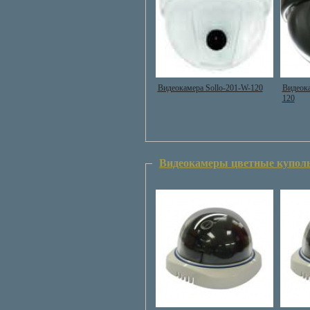
Видеокамера Sollo-201-W-120
Видеока
120
Видеокамеры цветные купол