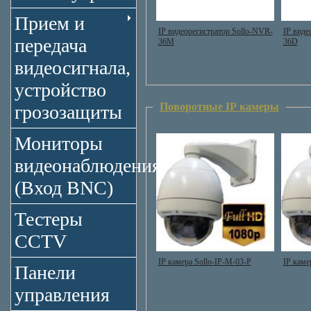
Прием и
IP видеорегистратор Sollo-NVR-
IP виде
передача
36М
36D
видеосигнала,
устройство
Поворотные IP камеры
грозозащиты
Мониторы
видеонаблюдения
(Вход BNC)
Тестеры
CCTV
IP камера Sollo-IP-M-03-P
IP каме
Панели
управления