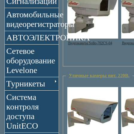
Сигнализации
Автомобильные
видеорегистраторы
АВТОЭЛЕКТРОНИКА
Видеокамера Sollo-702CS-04
Видеок
Сетевое
оборудование
Levelone
Уличные камеры пит. 220В.
Турникеты
Система
контроля
доступа
UnitECO