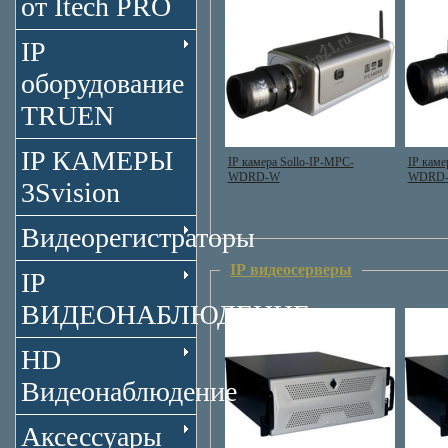
от Itech PRO
IP
оборудование
TRUEN
IP КАМЕРЫ
IP камера Sollo-IP-MPC-
IP каме
WDRD-W
WDRD-
3Svision
Видеорегистраторы
IP видеосерверы
IP
ВИДЕОНАБЛЮДЕНИЕ
HD
Видеонаблюдение
Аксессуары