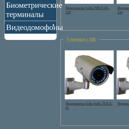
Биометрические
Видеокамера Sollo-700CS-04 -
Видеока
терминалы
220
220
Видеодомофоны
Уличные с ИК
Видеокамера Sollo Sollo-703CS-
Видеока
01