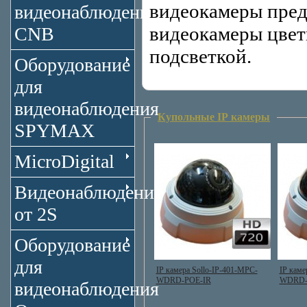
видеокамеры пред
видеонаблюдения
видеокамеры цвет
CNB
подсветкой.
Оборудование
для
видеонаблюдения
Купольные IP камеры
SPYMAX
MicroDigital
Видеонаблюдение
от 2S
Оборудование
для
IP камера Sollo-IP-401-MPC-
IP каме
WDRD-POE-IR
WDRD-
видеонаблюдения