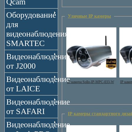
Qcam
Оборудование
Уличные IP камеры
для
видеонаблюдения
SMARTEC
Видеонаблюдение
от J2000
Видеонаблюдение
IP камера Sollo-IP-MPC-033-W
IP каме
от LAICE
Видеонаблюдение
от SAFARI
IP камеры стандартного диза
Видеонаблюдение