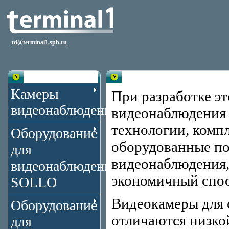
td@terminal1.spb.ru
Каталог
SOLLO
Камеры
При разработке эт
видеонаблюдения
видеонаблюдения 
технологии, комп
Оборудование
оборудованные по
для
видеонаблюдения,
видеонаблюдения
экономичный спос
SOLLO
Видеокамеры для 
Оборудование
отличаются низко
для