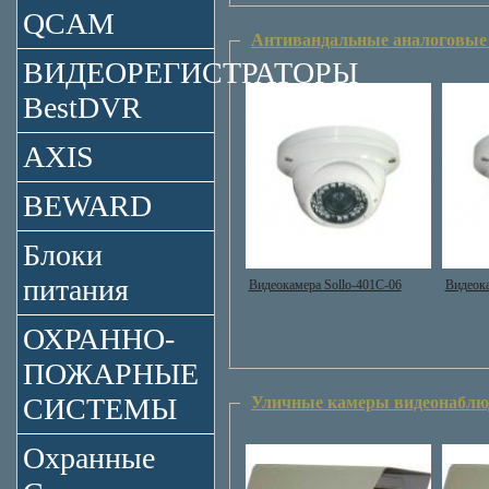
QCAM
Антивандальные аналоговые
ВИДЕОРЕГИСТРАТОРЫ
BestDVR
AXIS
BEWARD
Блоки
питания
Видеокамера Sollo-401C-06
Видеока
ОХРАННО-
ПОЖАРНЫЕ
СИСТЕМЫ
Уличные камеры видеонаблю
Охранные