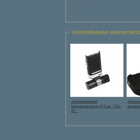
Автомобильные видеорегист
Автомобильный
Автомо
видеорегистратор Q-Cam ``QA-
видеор
B1``