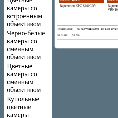
Цветные
Видеглазок KPC-S190CDV
Видегл
камеры со
VBN19
встроенным
объективом
сортировка:
по популярности
|
по возраста
Черно-белые
бренды:
KT&C
камеры со
сменным
объективом
Цветные
камеры со
сменным
объективом
Купольные
цветные
камеры