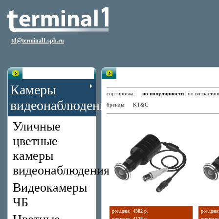
td@terminal1.spb.ru
Каталог
Видеоглазки
Камеры
сортировка:
по популярности
|
по возраста
видеонаблюдения
бренды:
KT&C
Уличные
цветные
камеры
видеонаблюдения
Видеокамеры
ЧБ
роз.цена:
4382
р.
роз.цена
опт.цена:
4128
р.
опт.цена: