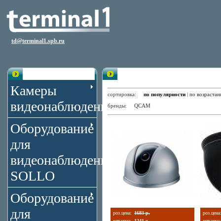
td@terminal1.spb.ru
Каталог
Купольные камеры
Камеры
сортировка:
по популярности
|
по возраста
видеонаблюдения
бренды:
QCAM
Оборудование
для
видеонаблюдения
SOLLO
Оборудование
для
роз.цена:
1683 р.
роз.цена
опт.цена:
1241
р.
опт.цена: