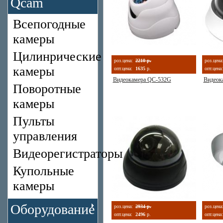
Qcam
Всепогодные
камеры
Цилинрические
роз.цена:
2210 р.
роз.цена
камеры
опт.цена:
1635
р.
опт.цена:
Видеокамера QC-532G
Видеок
Поворотные
камеры
Пульты
управления
Видеорегистраторы
Купольные
камеры
Оборудование
роз.цена:
2934 р.
роз.цена
опт.цена:
2496
р.
опт.цена: