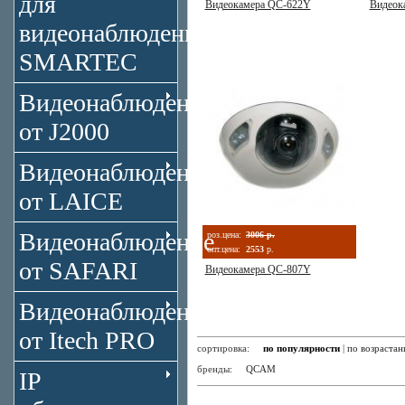
для
Видеокамера QC-622Y
Видеок
видеонаблюдения
SMARTEC
Видеонаблюдение
от J2000
Видеонаблюдение
от LAICE
Видеонаблюдение
роз.цена:
3006 р.
опт.цена:
2553
р.
от SAFARI
Видеокамера QC-807Y
Видеонаблюдение
от Itech PRO
сортировка:
по популярности
|
по возраста
бренды:
QCAM
IP