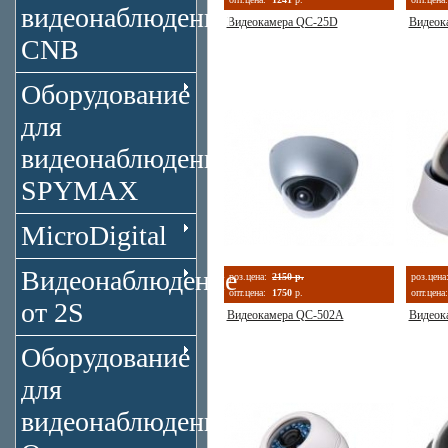
видеонаблюдения
Видеокамера QC-25D
Видеок
CNB
Оборудование
для
видеонаблюдения
SPYMAX
MicroDigital
Видеонаблюдение
роз.цена:
2150 р.
роз.цена
опт.цена:
1750
р.
опт.цена:
от 2S
Видеокамера QC-502A
Видеок
Оборудование
для
видеонаблюдения