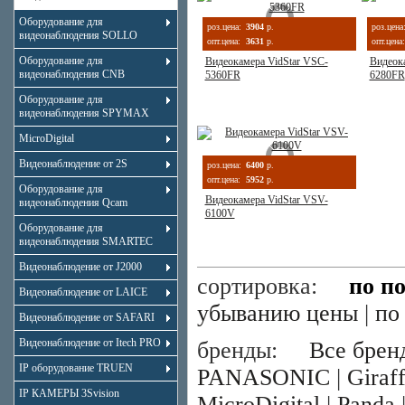
Оборудование для
роз.цена:
3904
р.
роз.цена
видеонаблюдения SOLLO
опт.цена:
3631
р.
опт.цена:
Оборудование для
Видеокамера VidStar VSC-
Видеок
видеонаблюдения CNB
5360FR
6280FR
Оборудование для
видеонаблюдения SPYMAX
MicroDigital
Видеонаблюдение от 2S
роз.цена:
6400
р.
опт.цена:
5952
р.
Оборудование для
Видеокамера VidStar VSV-
видеонаблюдения Qcam
6100V
Оборудование для
видеонаблюдения SMARTEC
Видеонаблюдение от J2000
сортировка:
по п
Видеонаблюдение от LAICE
убыванию цены
|
по
Видеонаблюдение от SAFARI
Видеонаблюдение от Itech PRO
бренды:
Все брен
IP оборудование TRUEN
PANASONIC
|
Giraf
IP КАМЕРЫ 3Svision
MicroDigital
|
Panda