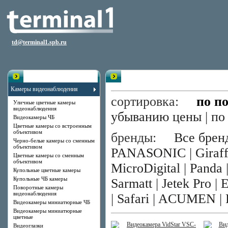
td@terminal1.spb.ru
Каталог
Уличные цветные камеры видео
Камеры видеонаблюдения
сортировка:
по п
Уличные цветные камеры
видеонаблюдения
убыванию цены
|
по
Видеокамеры ЧБ
Цветные камеры со встроенным
объективом
бренды:
Все брен
Черно-белые камеры со сменным
объективом
PANASONIC
|
Giraf
Цветные камеры со сменным
объективом
MicroDigital
|
Panda
Купольные цветные камеры
Купольные ЧБ камеры
Sarmatt
|
Jetek Pro
|
E
Поворотные камеры
видеонаблюдения
|
Safari
|
ACUMEN
|
Видеокамеры миниатюрные ЧБ
Видеокамеры миниатюрные
цветные
Видеоглазки