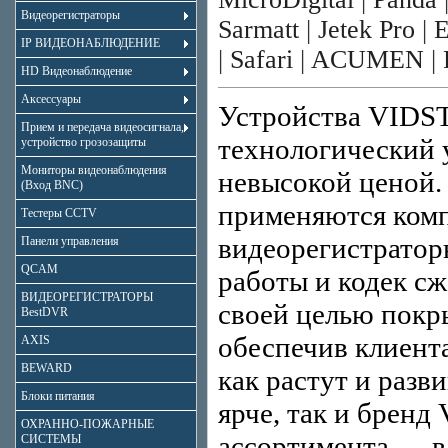
Видеорегистраторы
Sarmatt
|
Jetek Pro
|
E
IP ВИДЕОНАБЛЮДЕНИЕ
|
Safari
|
ACUMEN
|
HD Видеонаблюдение
Аксессуары
Устройства VIDST
Прием и передача видеосигнала,
технологический 
устройство грозозащиты
Мониторы видеонаблюдения
невысокой ценой. 
(Вход BNC)
применяются комп
Тестеры CCTV
видеорегистратор
Панели управления
QCAM
работы и кодек сж
ВИДЕОРЕГИСТРАТОРЫ
своей целью покр
BestDVR
обеспечив клиент
AXIS
BEWARD
как растут и разв
Блоки питания
ярче, так и брен
ОХРАННО-ПОЖАРНЫЕ
ассортимента — в
СИСТЕМЫ