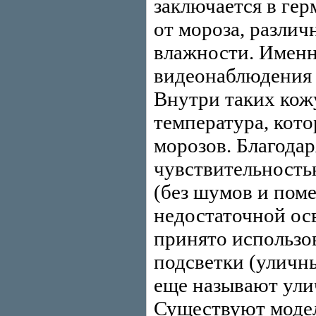
заключается в ге
от мороза, разли
влажности. Именн
видеонаблюдения н
Внутри таких кож
температура, кото
морозов. Благода
чувствительность
(без шумов и поме
недостаточной о
принято использо
подсветки (уличн
еще называют ули
Существуют модел