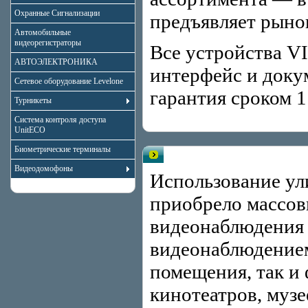
Охранные Сигнализации
предъявляет рыно
Автомобильные
видеорегистраторы
Все устройства 
АВТОЭЛЕКТРОНИКА
интерфейс и доку
Сетевое оборудование Levelone
гарантия сроком 1
Турникеты
Система контроля доступа
UnitECO
Биометрические терминалы
Уличные цветные камеры видео
Видеодомофоны
Использование ул
приобрело массов
видеонаблюдения 
видеонаблюдением
помещения, так и 
кинотеатров, музе