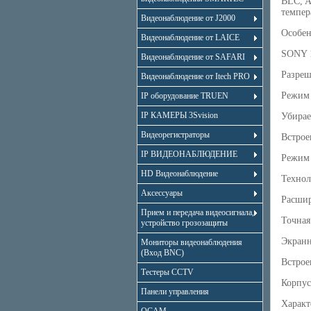
BLC, A
темпер
Видеонаблюдение от J2000
Особе
Видеонаблюдение от LAICE
SONY 1
Видеонаблюдение от SAFARI
Разреш
Видеонаблюдение от Itech PRO
Режим 
IP оборудование TRUEN
IP КАМЕРЫ 3Svision
Убира
Видеорегистраторы
Встрое
IP ВИДЕОНАБЛЮДЕНИЕ
Режим 
HD Видеонаблюдение
Технол
Аксессуары
Расши
Прием и передача видеосигнала,
Точная
устройство грозозащиты
Экран
Мониторы видеонаблюдения
(Вход BNC)
Встрое
Тестеры CCTV
Корпус
Панели управления
Харак