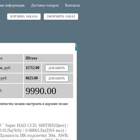
ная информация
Доставка товаров
Контакты
КОРЗИНА ЗАКАЗА
ОФОРМИТЬ ЗАКАЗ
а:
Штуку
я, руб:
11712.00
ДОБАВИТЬ
 руб:
8625.00
ДОБАВИТЬ
9990.00
б:
личество можно настроить в корзине позже.
3`` Super HAD CCD, 600ТВЛ(Цвет) /
0.01Лк(Ч/б) / 0.00001Лк(DSS вкл) /
 Дальность ИК-подсветки 30м, AWB,