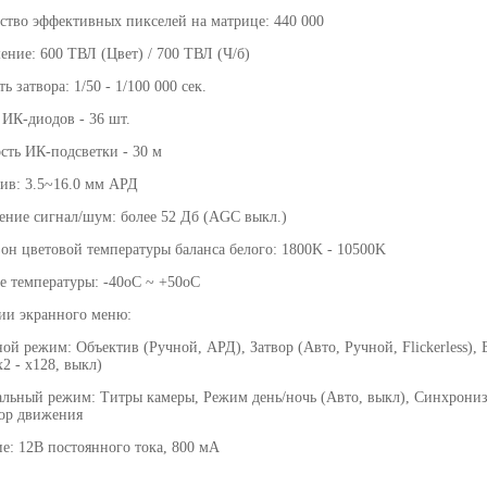
ство эффективных пикселей на матрице: 440 000
ение: 600 ТВЛ (Цвет) / 700 ТВЛ (Ч/б)
ь затвора: 1/50 - 1/100 000 сек.
 ИК-диодов - 36 шт.
сть ИК-подсветки - 30 м
ив: 3.5~16.0 мм АРД
ние сигнал/шум: более 52 Дб (AGC выкл.)
он цветовой температуры баланса белого: 1800K - 10500K
е температуры: -40оС ~ +50оС
и экранного меню:
ой режим: Объектив (Ручной, АРД), Затвор (Авто, Ручной, Flickerless),
x2 - x128, выкл)
льный режим: Титры камеры, Режим день/ночь (Авто, выкл), Синхрониза
ор движения
е: 12В постоянного тока, 800 мА