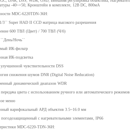
GC, DNR, DSS, WDR, OSD, Внешняя регулировка объектива, Нагреватель
атуры -40~+50, Кронштейн в комплекте, 12В DC, 800мА
нности MDC-6220TDN-36Н:
/3`` Super HAD II CCD матрица высокого разрешения
ение 600 ТВЛ (Цвет) / 700 ТВЛ (Ч/б)
``День/Ночь``
емый ИК-фильтр
нная ИК-подсветка
улучшенной чувствительности DSS
огия снижения шумов DNR (Digital Noise Reducation)
ренный динамический диапазон WDR
 передача цвета с использованием ручного или автоматического режимов
ное меню
нный варифокальный АРД объектив 3.5~16.0 мм
 погодозащищенный с нагревательными элементами, IP66
теристики MDC-6220-TDN-36H: