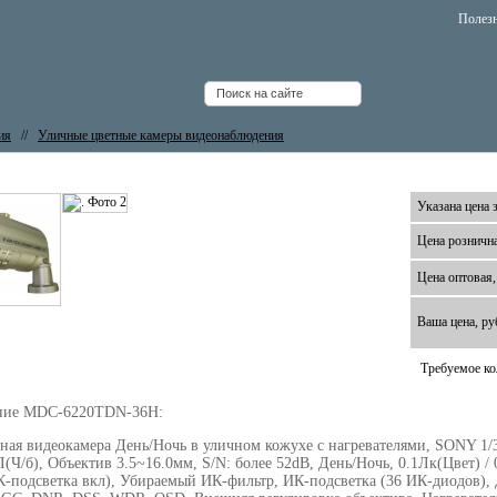
Полез
ия
//
Уличные цветные камеры видеонаблюдения
еокамера MicroDigital MDC-6220TDN-36Н
Указана цена з
Цена рознична
Цена оптовая,
Ваша цена, ру
Требуемое ко
ние MDC-6220TDN-36H:
ная видеокамера День/Ночь в уличном кожухе с нагревателями, SONY 1/
(Ч/б), Объектив 3.5~16.0мм, S/N: более 52dB, День/Ночь, 0.1Лк(Цвет) / 
-подсветка вкл), Убираемый ИК-фильтр, ИК-подсветка (36 ИК-диодов),