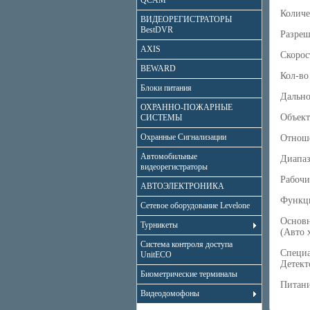
QCAM
Количе
ВИДЕОРЕГИСТРАТОРЫ
BestDVR
Разреш
AXIS
Скорост
BEWARD
Кол-во
Блоки питания
Дально
ОХРАННО-ПОЖАРНЫЕ
Объект
СИСТЕМЫ
Охранные Сигнализации
Отноше
Автомобильные
Диапаз
видеорегистраторы
Рабочи
АВТОЭЛЕКТРОНИКА
Функци
Сетевое оборудование Levelone
Основн
Турникеты
(Авто 
Система контроля доступа
Специа
UnitECO
Детект
Биометрические терминалы
Питани
Видеодомофоны