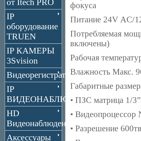
от Itech PRO
фокуса
IP
Питание 24V AC/
оборудование
Потребляемая мощ
TRUEN
включены)
IP КАМЕРЫ
Рабочая температу
3Svision
Влажность Макс. 
Видеорегистраторы
Габаритные размер
IP
ВИДЕОНАБЛЮДЕНИЕ
• ПЗС матрица 1/3”
HD
• Видеопроцессор 
Видеонаблюдение
• Разрешение 600тв
Аксессуары