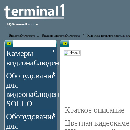
td@terminal1.spb.ru
Видеонаблюдение
//
Камеры видеонаблюдения
//
Уличные цветные камеры ви
Каталог
Видеокамера LAICE LDP-GA664
Камеры
видеонаблюдения
Оборудование
для
видеонаблюдения
SOLLO
Краткое описание
Оборудование
Цветная видеокаме
для