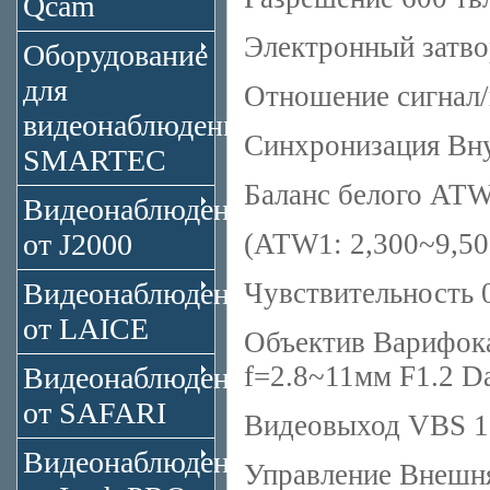
Qcam
Электронный затвор
Оборудование
для
Отношение сигнал
видеонаблюдения
Синхронизация Вн
SMARTEC
Баланс белого ATW
Видеонаблюдение
от J2000
(ATW1: 2,300~9,50
Видеонаблюдение
Чувствительность 
от LAICE
Объектив Варифока
f=2.8~11мм F1.2 D
Видеонаблюдение
от SAFARI
Видеовыход VBS 1
Видеонаблюдение
Управление Внешня