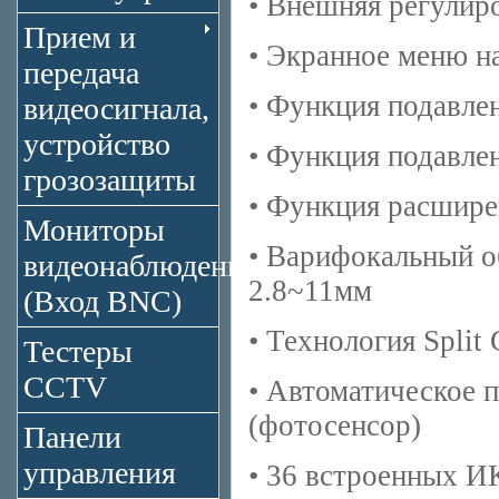
• Внешняя регулир
Прием и
• Экранное меню н
передача
• Функция подавл
видеосигнала,
устройство
• Функция подавле
грозозащиты
• Функция расшир
Мониторы
• Варифокальный о
видеонаблюдения
2.8~11мм
(Вход BNC)
• Технология Split 
Тестеры
CCTV
• Автоматическое 
(фотосенсор)
Панели
управления
• 36 встроенных И