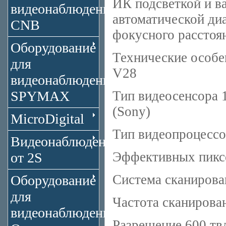
ИК подсветкой и в
видеонаблюдения
автоматической ди
CNB
фокусного расстоя
Оборудование
Технические особ
для
V28
видеонаблюдения
SPYMAX
Тип видеосенсора 1
(Sony)
MicroDigital
Тип видеопроцессо
Видеонаблюдение
Эффективных пикс
от 2S
Система сканирова
Оборудование
для
Частота сканирова
видеонаблюдения
Разрешение 600 тв