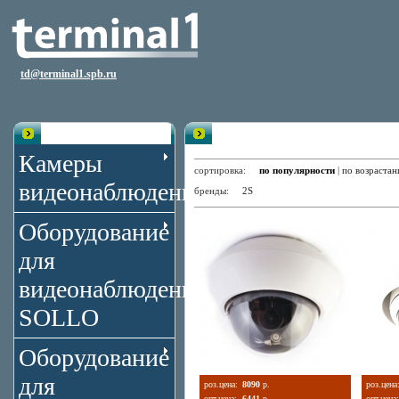
td@terminal1.spb.ru
Каталог
Поворотные видеокамеры
Камеры
сортировка:
по популярности
|
по возраста
видеонаблюдения
бренды:
2S
Оборудование
для
видеонаблюдения
SOLLO
Оборудование
для
роз.цена:
8090
р.
роз.цена
опт.цена:
6441
р.
опт.цена: