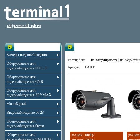
td@terminal1.spb.ru
Каталог
Уличные камеры с функцией ден
Камеры видеонаблюдения
сортировка:
по популярности
|
по возраста
Оборудование для
бренды:
LAICE
видеонаблюдения SOLLO
Оборудование для
видеонаблюдения CNB
Оборудование для
видеонаблюдения SPYMAX
MicroDigital
Видеонаблюдение от 2S
Оборудование для
видеонаблюдения Qcam
Оборудование для
роз.цена:
8000
р.
роз.цена
видеонаблюдения SMARTEC
опт.цена:
7168
р.
опт.цена: