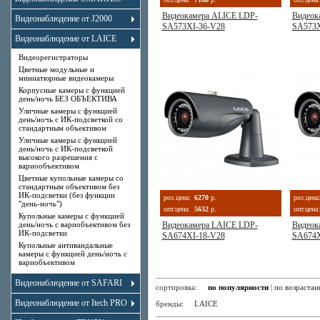
Видеокамера ALICE LDP-
Видеок
Видеонаблюдение от J2000
SA573XI-36-V28
SA573X
Видеонаблюдение от LAICE
Видеорегистраторы
Цветные модульные и
миниатюрные видеокамеры
Корпусные камеры с функцией
день/ночь БЕЗ ОБЪЕКТИВА
Уличные камеры с функцией
день/ночь с ИК-подсветкой со
стандартным объективом
Уличные камеры с функцией
день/ночь с ИК-подсветкой
высокого разрешения с
вариообъективом
Цветные купольные камеры со
стандартным объективом без
ИК-подсветки (без функции
роз.цена:
6270
р.
роз.цена
"день-ночь")
опт.цена:
5632
р.
опт.цена:
Купольные камеры с функцией
день/ночь с вариобъективом без
Видеокамера LAICE LDP-
Видеок
ИК-подсветки
SA674XI-18-V28
SA674X
Купольные антивандальные
камеры с функцией день/ночь с
вариобъективом
Видеонаблюдение от SAFARI
сортировка:
по популярности
|
по возраста
Видеонаблюдение от Itech PRO
бренды:
LAICE