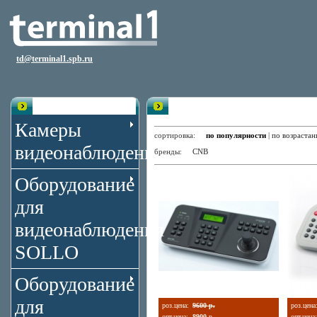
td@terminal1.spb.ru
Каталог
Пульты управления
Камеры
сортировка:
по популярности
|
по возраста
видеонаблюдения
бренды:
CNB
Оборудование
для
видеонаблюдения
SOLLO
Оборудование
для
роз.цена:
9600 р.
роз.цена
опт.цена:
8900
р.
опт.цена: