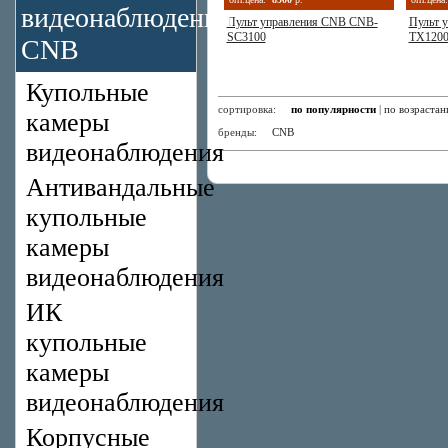
видеонаблюдения
Пульт управления CNB CNB-
Пульт 
SC3100
TX120
CNB
Купольные
сортировка:
по популярности
|
по возраста
камеры
бренды:
CNB
видеонаблюдения
Антивандальные
купольные
камеры
видеонаблюдения
ИК
купольные
камеры
видеонаблюдения
Корпусные