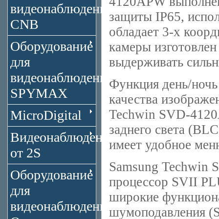
4120APW выполнен
видеонаблюдения
защиты IP65, испол
CNB
обладает 3-х коор
Оборудование
камеры изготовлен
для
выдерживать сильн
видеонаблюдения
Функция день/ночь
SPYMAX
качества изображен
Techwin SVD-4120
MicroDigital
заднего света (BL
Видеонаблюдение
имеет удобное мен
от 2S
Samsung Techwin 
Оборудование
процессор SVII PL
для
широкие функциона
видеонаблюдения
шумоподавления (S