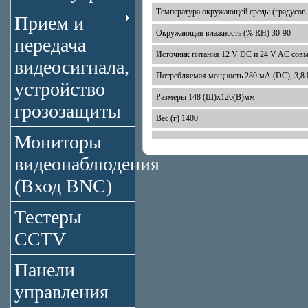
Температура окружающей среды (градусов C
Прием и
Окружающая влажность (% RH) 30-90
передача
Источник питания 12 V DC и 24 V AC совм
видеосигнала,
Потребляемая мощность 280 мА (DC), 3,8 
устройство
Размеры 148 (Ш)х126(В)мм
грозозащиты
Вес (г) 1400
Мониторы
видеонаблюдения
(Вход BNC)
Тестеры
CCTV
Панели
управления