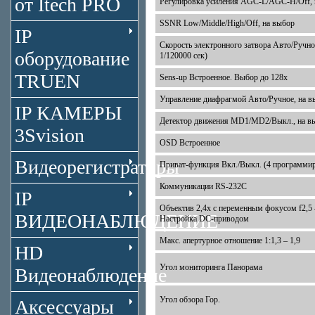
от Itech PRO
Регулировка усиления AGC-L/AGC-H/Off, 
SSNR Low/Middle/High/Off, на выбор
IP
Скорость электронного затвора Авто/Ручное
оборудование
1/120000 сек)
TRUEN
Sens-up Встроенное. Выбор до 128х
Управление диафрагмой Авто/Ручное, на в
IP КАМЕРЫ
Детектор движения MD1/MD2/Выкл., на в
3Svision
OSD Встроенное
Видеорегистраторы
Приват-функция Вкл./Выкл. (4 программи
Коммуникации RS-232С
IP
Объектив 2,4х с переменным фокусом f2,5 –
ВИДЕОНАБЛЮДЕНИЕ
Настройка DC-приводом
Макс. апертурное отношение 1:1,3 – 1,9
HD
Угол мониторинга Панорама
Видеонаблюдение
Угол обзора Гор.
Аксессуары