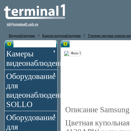
td@terminal1.spb.ru
Видеонаблюдение
//
Камеры видеонаблюдения
//
Уличные цветные камеры ви
Каталог
Видеокамера Samsung Techwin
Камеры
видеонаблюдения
Оборудование
для
видеонаблюдения
SOLLO
Описание Samsun
Оборудование
Цветная купольная
для