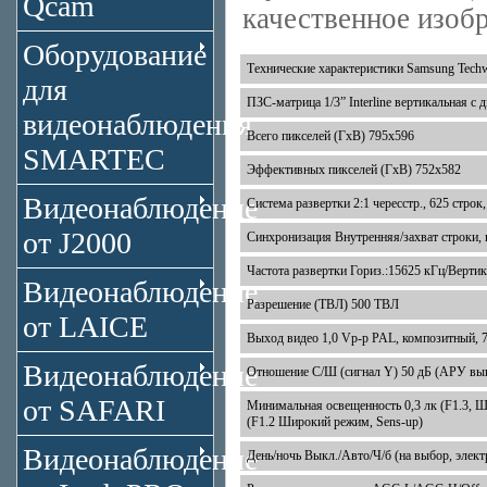
Qcam
качественное изоб
Оборудование
Технические характеристики Samsung Te
для
ПЗС-матрица 1/3” Interline вертикальная с
видеонаблюдения
Всего пикселей (ГхВ) 795х596
SMARTEC
Эффективных пикселей (ГхВ) 752х582
Видеонаблюдение
Система развертки 2:1 чересстр., 625 строк,
от J2000
Синхронизация Внутренняя/захват строки, 
Частота развертки Гориз.:15625 кГц/Вертик
Видеонаблюдение
Разрешение (ТВЛ) 500 ТВЛ
от LAICE
Выход видео 1,0 Vp-p PAL, композитный, 
Видеонаблюдение
Отношение С/Ш (сигнал Y) 50 дБ (АРУ вык
от SAFARI
Минимальная освещенность 0,3 лк (F1.3, Ш
(F1.2 Широкий режим, Sens-up)
Видеонаблюдение
День/ночь Выкл./Авто/Ч/б (на выбор, элект