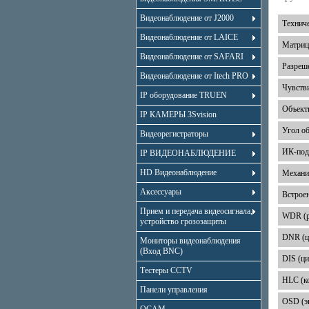
Видеонаблюдение от J2000
Технич
Видеонаблюдение от LAICE
Матриц
Видеонаблюдение от SAFARI
Разреш
Видеонаблюдение от Itech PRO
Чувств
IP оборудование TRUEN
Объект
IP КАМЕРЫ 3Svision
Угол о
Видеорегистраторы
ИК-под
IP ВИДЕОНАБЛЮДЕНИЕ
HD Видеонаблюдение
Механи
Аксессуары
Встрое
Прием и передача видеосигнала,
WDR (р
устройство грозозащиты
DNR (ц
Мониторы видеонаблюдения
(Вход BNC)
DIS (ц
Тестеры CCTV
HLC (к
Панели управления
OSD (э