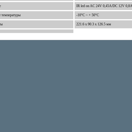
е
IR led on AC 24V 0,45A/DC 12V 0,8
е температуры
-10°C ~ + 50°C
ты
221.6 х 90.3 х 126.5 мм