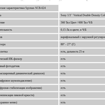
еские характеристики Spymax SCB-624
а
Sony 1/3`` Vertical Double Density C
ение
560 Твл Цвет / 600 Твл Ч/Б
ительность
0,15 Лк в цвете, в Ч/Б
ив
варифокальный с наружной регулиро
бзора
80° - 27° (Г)
светка
есть, дальность 25 м
ческий ИК-фильтр
есть
нный фотодатчик
есть
асширенный динамический диапазон)
есть
ифровое шумоподавление)
есть
ифровая стабилизация изображения)
есть
омпенсация пиковой яркости)
есть
кранное меню)
есть