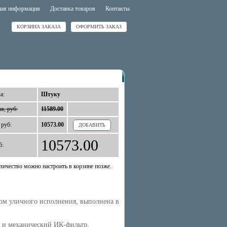
ная информация
Доставка товаров
Контакты
КОРЗИНА ЗАКАЗА
ОФОРМИТЬ ЗАКАЗ
а:
Штуку
я, руб:
11589.00
 руб:
10573.00
ДОБАВИТЬ
10573.00
б:
личество можно настроить в корзине позже.
вом уличного исполнения, выполнена в
 и механический ИК-фильтр.