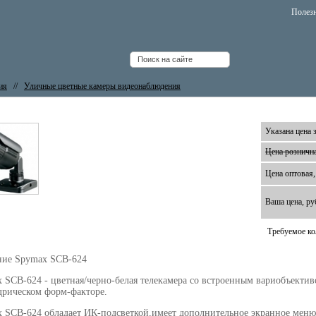
Полез
ия
//
Уличные цветные камеры видеонаблюдения
еокамера Spymax SCB-624
Указана цена з
Цена рознична
Цена оптовая,
Ваша цена, ру
Требуемое ко
ние Spymax SCB-624
 SCB-624 - цветная/черно-белая телекамера со встроенным вариобъекти
рическом форм-факторе.
 SCB-624 обладает ИК-подсветкой,имеет дополнительное экранное меню