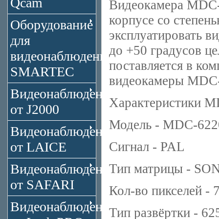
Qcam
Видеокамера MDC-
корпусе со степен
Оборудование
эксплуатировать ви
для
до +50 градусов 
видеонаблюдения
поставляется в ко
SMARTEC
видеокамеры MDC
Видеонаблюдение
Характеристики 
от J2000
Модель - MDC-62
Видеонаблюдение
от LAICE
Сигнал - PAL
Видеонаблюдение
Тип матрицы - SON
от SAFARI
Кол-во пикселей - 
Видеонаблюдение
Тип развёртки - 62