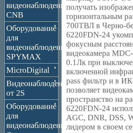
видеонаблюдения
получать изображен
CNB
горизонтальным ра
700ТВЛ в Черно-б
Оборудование
6220FDN-24 укомп
для
фокусным расстоян
видеонаблюдения
видеокамера MDC-
SPYMAX
0.1Лк при выключе
MicroDigital
включенной инфрак
pass фильтр и в ИК
Видеонаблюдение
позволяет видеок
от 2S
пространство на р
Оборудование
6220FDN-24 испол
для
AGC, DNR, DSS, W
видеонаблюдения
лидером в своем се