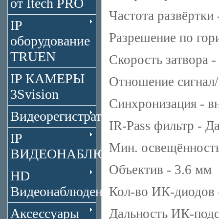
от Itech PRO
Частота развёртки -
IP
Разрешение по гори
оборудование
TRUEN
Скорость затвора - 
IP КАМЕРЫ
Отношение сигнал/
3Svision
Синхронизация - в
Видеорегистраторы
IR-Pass фильтр - Д
IP
Мин. освещённость 
ВИДЕОНАБЛЮДЕНИЕ
Объектив - 3.6 мм
HD
Видеонаблюдение
Кол-во ИК-диодов -
Аксессуары
Дальность ИК-подс