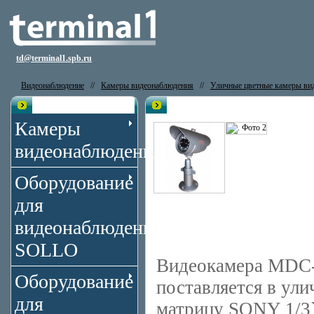
td@terminal1.spb.ru
Видеонаблюдение
//
Камеры видеонаблюдения
//
Уличные цветные камеры ви
Каталог
Видеокамера MicroDigital MDC-
Камеры
видеонаблюдения
Оборудование
для
видеонаблюдения
SOLLO
Видеокамера MDC-
Оборудование
поставляется в ул
для
матрицу SONY 1/3`