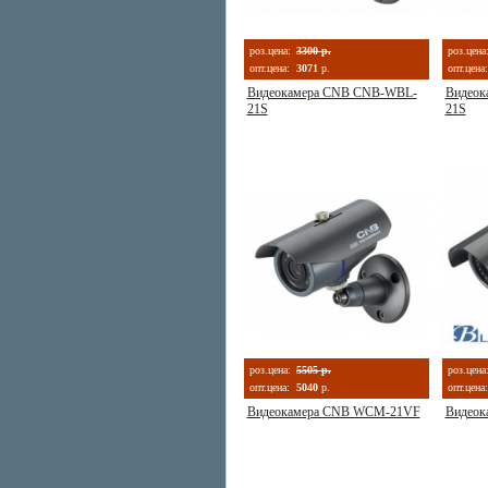
роз.цена:
3300 р.
роз.цена
опт.цена:
3071
р.
опт.цена:
Видеокамера CNB CNB-WBL-
Видеок
21S
21S
роз.цена:
5505 р.
роз.цена
опт.цена:
5040
р.
опт.цена:
Видеокамера CNB WCM-21VF
Видеок