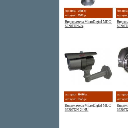
роз.цена:
5408
р.
роз.цена
опт.цена:
3982
р.
опт.цена:
Видеокамера MicroDigital MDC-
Видеок
6220FDN-24
6220T
роз.цена:
11616
р.
роз.цена
опт.цена:
8555
р.
опт.цена:
Видеокамера MicroDigital MDC-
Видеок
6220TDN-24НU
6220T