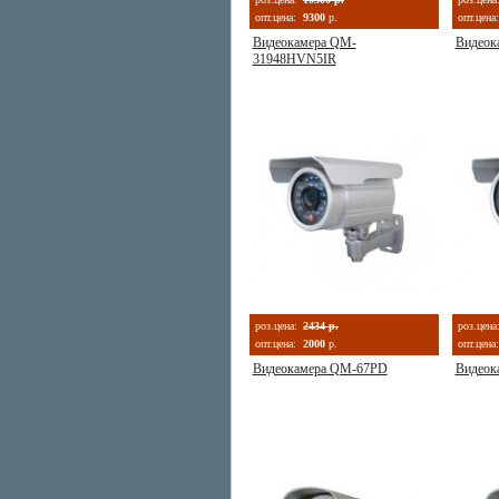
опт.цена:
9300
р.
опт.цена:
Видеокамера QM-
Видеок
31948HVN5IR
роз.цена:
2434 р.
роз.цена
опт.цена:
2000
р.
опт.цена:
Видеокамера QM-67PD
Видеок