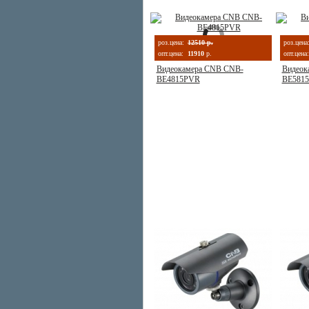
роз.цена:
12510 р.
роз.цена
опт.цена:
11910
р.
опт.цена:
Видеокамера CNB CNB-
Видеок
BE4815PVR
BE581