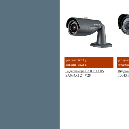
роз.цена:
6510
р.
роз.цена
опт.цена:
5824
р.
опт.цена:
Видеокамера LAICE LDP-
Видеок
SA674XI-24-V28
T664XI