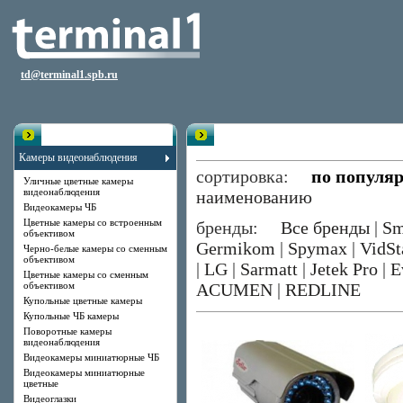
td@terminal1.spb.ru
Каталог
Уличные цветные камеры видео
Камеры видеонаблюдения
сортировка:
по популя
Уличные цветные камеры
видеонаблюдения
наименованию
Видеокамеры ЧБ
Цветные камеры со встроенным
бренды:
Все бренды
|
Sm
объективом
Germikom
|
Spymax
|
VidSt
Черно-белые камеры со сменным
объективом
|
LG
|
Sarmatt
|
Jetek Pro
|
E
Цветные камеры со сменным
объективом
ACUMEN
|
REDLINE
Купольные цветные камеры
Купольные ЧБ камеры
Поворотные камеры
видеонаблюдения
Видеокамеры миниатюрные ЧБ
Видеокамеры миниатюрные
цветные
Видеоглазки