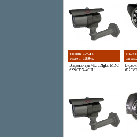
роз.цена:
15072
р.
роз.цена
опт.цена:
11099
р.
опт.цена:
Видеокамера MicroDigital MDC-
Видеок
6220TDN-40НU
6220V