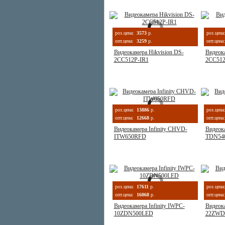
роз.цена:
3573
р.
роз.цена
опт.цена:
3259
р.
опт.цена:
Видеокамера Hikvision DS-
Видеока
2CC512P-IR1
2CC512
роз.цена:
13886
р.
роз.цена
опт.цена:
12668
р.
опт.цена:
Видеокамера Infinity CHVD-
Видеока
ITW650RFD
TDN540
роз.цена:
17611
р.
роз.цена
опт.цена:
16068
р.
опт.цена:
Видеокамера Infinity IWPC-
Видеока
10ZDN500LED
22ZWD