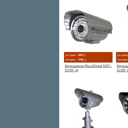
роз.цена:
4992
р.
роз.цена
опт.цена:
3700
р.
опт.цена:
Видеокамера MicroDigital MDC-
Видеок
6210F-54
6220F-