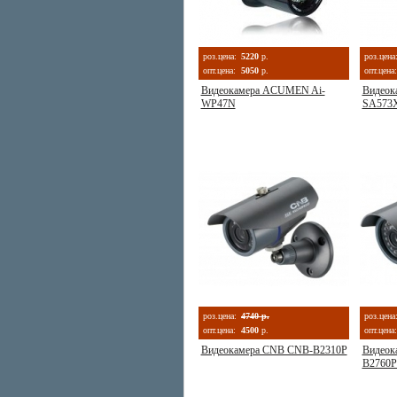
роз.цена:
5220
р.
роз.цена
опт.цена:
5050
р.
опт.цена:
Видеокамера ACUMEN Ai-
Видеок
WP47N
SA573X
роз.цена:
4740 р.
роз.цена
опт.цена:
4500
р.
опт.цена:
Видеокамера CNB CNB-B2310P
Видеок
B2760