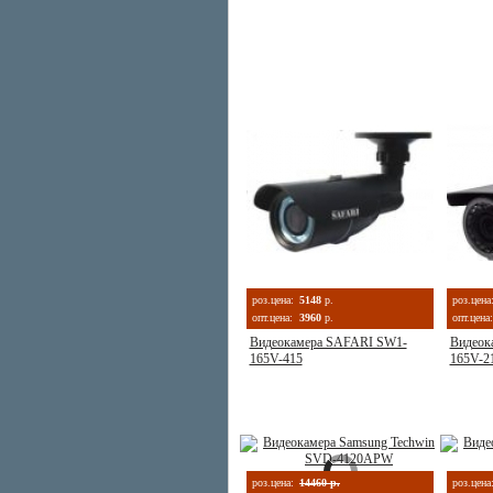
роз.цена:
5148
р.
роз.цена
опт.цена:
3960
р.
опт.цена:
Видеокамера SAFARI SW1-
Видеок
165V-415
165V-2
роз.цена:
14460 р.
роз.цена