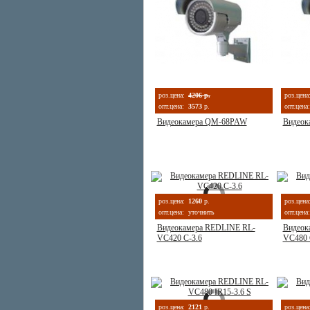
роз.цена:
4206 р.
роз.цена
опт.цена:
3573
р.
опт.цена:
Видеокамера QM-68PAW
Видеок
роз.цена:
1260
р.
роз.цена
опт.цена:
уточнить
опт.цена:
Видеокамера REDLINE RL-
Видеок
VC420 C-3.6
VC480 
роз.цена:
2121
р.
роз.цена