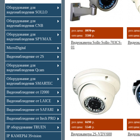
Оборудование для
видеонаблюдения SOLLO
Оборудование для
видеонаблюдения CNB
роз.цена:
3970 р.
роз.цена
Оборудование для
опт.цена:
3500
р.
опт.цена:
видеонаблюдения SPYMAX
Видеокамера Sollo Sollo-703CS-
Видеок
01
MicroDigital
Видеонаблюдение от 2S
Оборудование для
видеонаблюдения Qcam
Оборудование для
видеонаблюдения SMARTEC
Видеонаблюдение от J2000
Видеонаблюдение от LAICE
Видеонаблюдение от SAFARI
Видеонаблюдение от Itech PRO
роз.цена:
6690
р.
роз.цена
IP оборудование TRUEN
опт.цена:
5540
р.
опт.цена:
Видеокамера 2S-VDV600
Видеок
IP КАМЕРЫ 3Svision