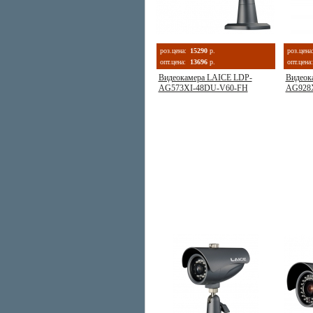
роз.цена:
15290
р.
роз.цена
опт.цена:
13696
р.
опт.цена:
Видеокамера LAICE LDP-
Видеок
AG573XI-48DU-V60-FH
AG928