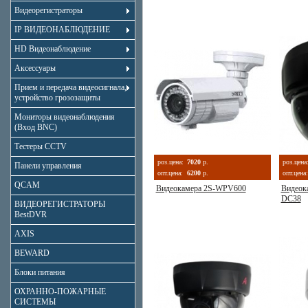
Видеорегистраторы
IP ВИДЕОНАБЛЮДЕНИЕ
HD Видеонаблюдение
Аксессуары
Прием и передача видеосигнала,
устройство грозозащиты
Мониторы видеонаблюдения
(Вход BNC)
Тестеры CCTV
роз.цена:
7020
р.
роз.цена
Панели управления
опт.цена:
6200
р.
опт.цена:
QCAM
Видеокамера 2S-WPV600
Видеок
DC38
ВИДЕОРЕГИСТРАТОРЫ
BestDVR
AXIS
BEWARD
Блоки питания
ОХРАННО-ПОЖАРНЫЕ
СИСТЕМЫ