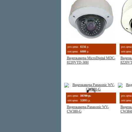
роз.цена:
8256
р.
роз.цена
опт.цена:
6080
р.
опт.цена:
Видеокамера MicroDigital MDC-
Видеок
8220VTD-30H
8220V
роз.цена:
38700 р.
роз.цена
опт.цена:
32895
р.
опт.цена:
Видеокамера Panasonic WV-
Видеок
CW380-G
CW384