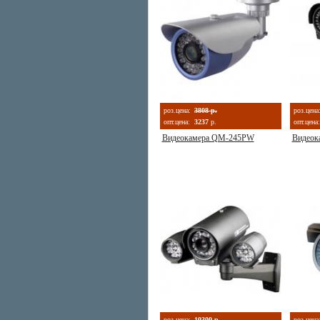
роз.цена:
3808 р.
роз.цена
опт.цена:
3237
р.
опт.цена:
Видеокамера QM-245PW
Видеок
роз.цена:
10300 р.
роз.цена