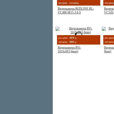
опт.цена:
уточнить
опт.цена:
Видеокамера REDLINE RL-
Видеок
VC480 IR15-3.6 S
VC520 
роз.цена:
2076
р.
роз.цена
опт.цена:
1895
р.
опт.цена:
Видеокамера RVi-
Видеок
161SsH(3,6mm)
9mm)