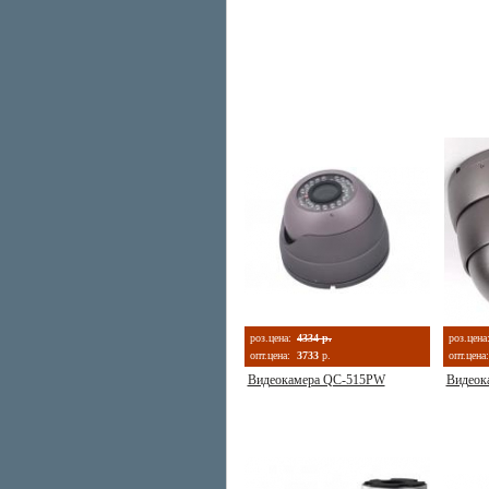
роз.цена:
4334 р.
роз.цена
опт.цена:
3733
р.
опт.цена:
Видеокамера QC-515PW
Видеок