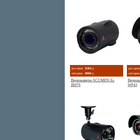
роз.цена:
8284
р.
роз.цена
опт.цена:
8000
р.
опт.цена:
Видеокамера ACUMEN Ai-
Видеок
IR97S
WP43