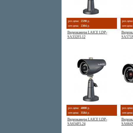
роз.цена:
2590
р.
роз.цена
опт.цена:
2304
р.
опт.цена:
Видеокамера LAICE LDP-
Видеок
SA332FI-12
SA573X
роз.цена:
4000
р.
роз.цена
опт.цена:
3584
р.
опт.цена:
Видеокамера LAICE LDP-
Видеок
SA634FI-24
SA664X