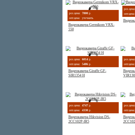
роз.цена
роз.цена:
7800
р.
опт.цена:
опт.цена:
уточнить
Видеока
Видеокамера Germikom VRX-
550
роз.цена:
6014
р.
роз.цена
опт.цена:
5486
р.
опт.цена:
Видеокамера Giraffe GF-
Видеока
SIR1354 H
VIR13
роз.цена:
4747
р.
роз.цена
опт.цена:
4330
р.
опт.цена:
Видеокамера Hikvision DS-
Видеока
2CC102P-IR5
2CC102