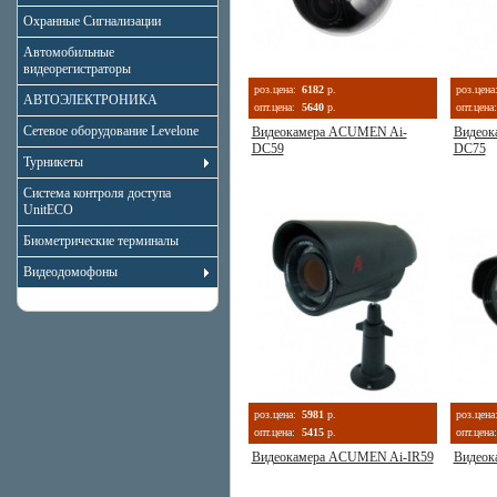
Охранные Сигнализации
Автомобильные
видеорегистраторы
роз.цена:
6182
р.
роз.цена
АВТОЭЛЕКТРОНИКА
опт.цена:
5640
р.
опт.цена:
Сетевое оборудование Levelone
Видеокамера ACUMEN Ai-
Видеок
DC59
DC75
Турникеты
Система контроля доступа
UnitECO
Биометрические терминалы
Видеодомофоны
роз.цена:
5981
р.
роз.цена
опт.цена:
5415
р.
опт.цена:
Видеокамера ACUMEN Ai-IR59
Видеок