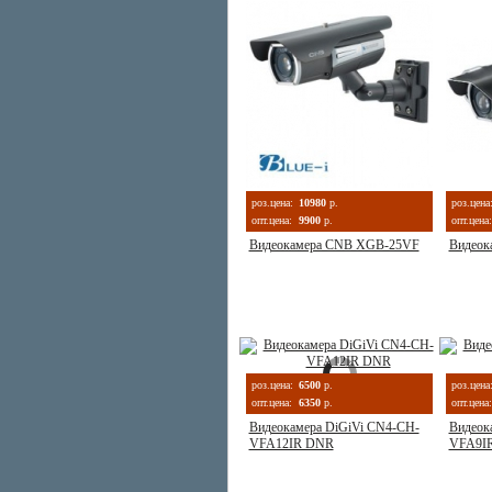
роз.цена:
10980
р.
роз.цена
опт.цена:
9900
р.
опт.цена:
Видеокамера CNB XGB-25VF
Видеок
роз.цена:
6500
р.
роз.цена
опт.цена:
6350
р.
опт.цена:
Видеокамера DiGiVi CN4-CH-
Видеок
VFA12IR DNR
VFA9I