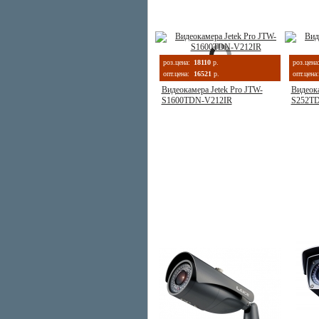
роз.цена:
18110
р.
роз.цена
опт.цена:
16521
р.
опт.цена:
Видеокамера Jetek Pro JTW-
Видеока
S1600TDN-V212IR
S252T