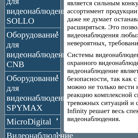
для
является сильным конку
видеонаблюдения
ассортимент продукции 
даже не думает останав
SOLLO
расширяться. Это позво
Оборудование
видеонаблюдения любых
невероятных, требовани
для
видеонаблюдения
Системы видеонаблюдени
охранного видеонаблюд
CNB
видеонаблюдение являе
Оборудование
безопасности, так как
можно не только вести 
для
реакцию комплексной с
видеонаблюдения
тревожных ситуаций и 
SPYMAX
Infinity решает весь сп
видеонаблюдения.
MicroDigital
Видеонаблюдение