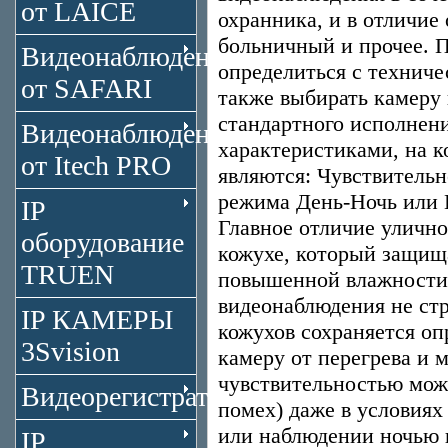
от LAICE
охранника, и в отличие 
больничный и прочее. П
Видеонаблюдение
определиться с технич
от SAFARI
также выбирать камеру 
стандартного исполнени
Видеонаблюдение
характеристиками, на 
от Itech PRO
являются: Чувствитель
режима День-Ночь или 
IP
Главное отличие уличн
оборудование
кожухе, который защища
TRUEN
повышенной влажности
видеонаблюдения не стр
IP КАМЕРЫ
кожухов сохраняется оп
3Svision
камеру от перегрева и 
чувствительностью мож
Видеорегистраторы
помех) даже в условиях
или наблюдении ночью 
IP