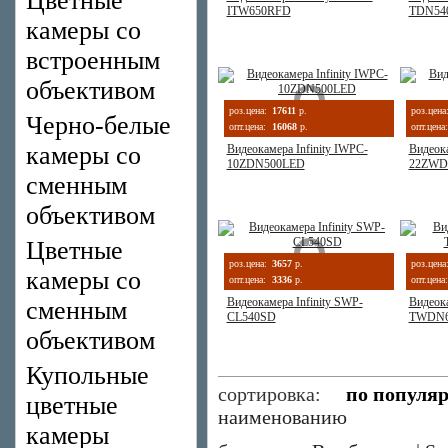
Цветные
ITW650RFD
TDN540
камеры со
встроенным
объективом
роз.цена:
17611
р.
роз.цена
Черно-белые
опт.цена:
16068
р.
опт.цена:
камеры со
Видеокамера Infinity IWPC-
Видеока
10ZDN500LED
22ZWD
сменным
объективом
Цветные
роз.цена:
3657
р.
роз.цена
камеры со
опт.цена:
3336
р.
опт.цена:
Видеокамера Infinity SWP-
Видеока
сменным
CL540SD
TWDN62
объективом
Купольные
сортировка:
по популя
цветные
наименованию
камеры