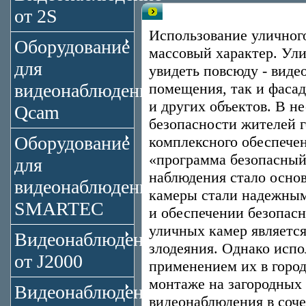
от 2S
Уличные цветные камеры видеон
Использование уличног
Оборудование
массовый характер. Ул
для
увидеть повсюду - вид
видеонаблюдения
помещения, так и фасад
и других объектов. В н
Qcam
безопасности жителей г
Оборудование
комплексного обеспечен
«программа безопасный 
для
наблюдения стало основ
видеонаблюдения
камеры стали надежным
SMARTEC
и обеспечении безопасн
уличных камер являетс
Видеонаблюдение
злодеяния. Однако испо
от J2000
применением их в горо
монтаже на загородных 
Видеонаблюдение
видеонаблюдения в соче