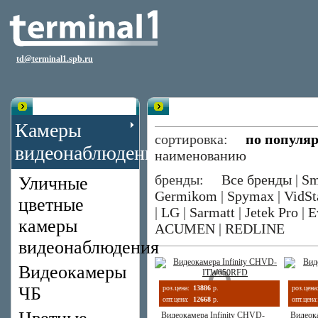
td@terminal1.spb.ru
Каталог
Уличные цветные камеры видеон
Камеры
сортировка:
по популя
видеонаблюдения
наименованию
бренды:
Все бренды
|
Sm
Уличные
Germikom
|
Spymax
|
VidSt
цветные
|
LG
|
Sarmatt
|
Jetek Pro
|
E
камеры
ACUMEN
|
REDLINE
видеонаблюдения
Видеокамеры
ЧБ
роз.цена:
13886
р.
роз.цена
опт.цена:
12668
р.
опт.цена:
Видеокамера Infinity CHVD-
Видеока