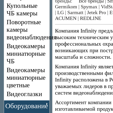
бренды:
Все бренды
|
Sm
Купольные
Germikom
|
Spymax
|
VidSt
ЧБ камеры
|
LG
|
Sarmatt
|
Jetek Pro
|
E
ACUMEN
|
REDLINE
Поворотные
камеры
Компания Infinity пред
видеонаблюдения
высоким техническим у
профессиональных охран
Видеокамеры
возникающих при постр
миниатюрные
масштаба и сложности.
ЧБ
Компания Infinity явля
Видеокамеры
производственными фи
миниатюрные
Infinity расположена в
цветные
уважаемых лидеров в п
систем видеонаблюдени
Видеоглазки
Ассортимент компании I
Оборудование
изготавливаемой продук