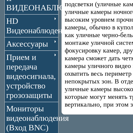
подсветки (уличные ка
ВИДЕОНАБЛЮДЕНИЕ
уличные камеры ночног
высоким уровнем прочн
HD
камеры, обычно в купо
Видеонаблюдение
как уличные черно-бел
монтаже уличной систе
Аксессуары
фокусировку камер, дру
Прием и
камера сможет дать че
передача
камеры уличного видео 
охватить весь периметр
видеосигнала,
непокрытых зон. В отд
устройство
уличные камеры высоко
грозозащиты
которые могут менять т
вертикально, при этом 
Мониторы
видеонаблюдения
(Вход BNC)