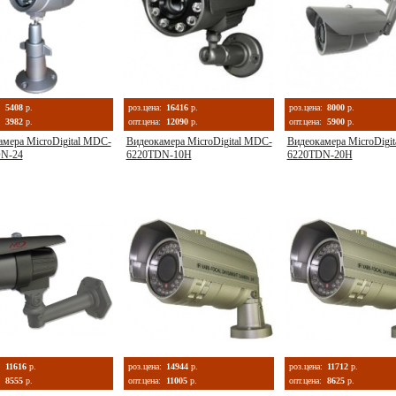
:
5408
р.
роз.цена:
16416
р.
роз.цена:
8000
р.
3982
р.
опт.цена:
12090
р.
опт.цена:
5900
р.
амера MicroDigital MDC-
Видеокамера MicroDigital MDC-
Видеокамера MicroDigi
N-24
6220TDN-10Н
6220TDN-20Н
:
11616
р.
роз.цена:
14944
р.
роз.цена:
11712
р.
8555
р.
опт.цена:
11005
р.
опт.цена:
8625
р.