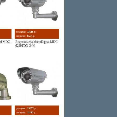
роз.цена:
11616
р.
опт.цена:
8555
р.
tal MDC-
Видеокамера MicroDigital MDC-
6220TDN-24Н
роз.цена:
15072
р.
опт.цена:
11100
р.