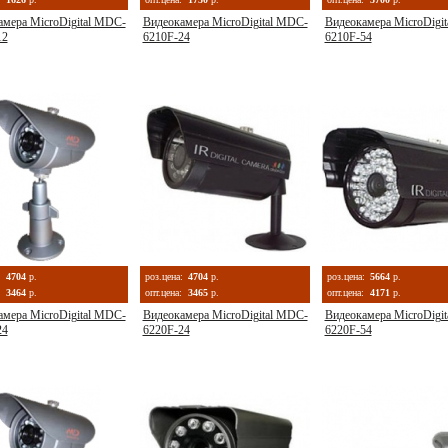
амера MicroDigital MDC-
Видеокамера MicroDigital MDC-
Видеокамера MicroDigi
12
6210F-24
6210F-54
:
4704
р.
роз.цена:
4704
р.
роз.цена:
5664
р.
3464
р.
опт.цена:
3465
р.
опт.цена:
4171
р.
амера MicroDigital MDC-
Видеокамера MicroDigital MDC-
Видеокамера MicroDigi
24
6220F-24
6220F-54