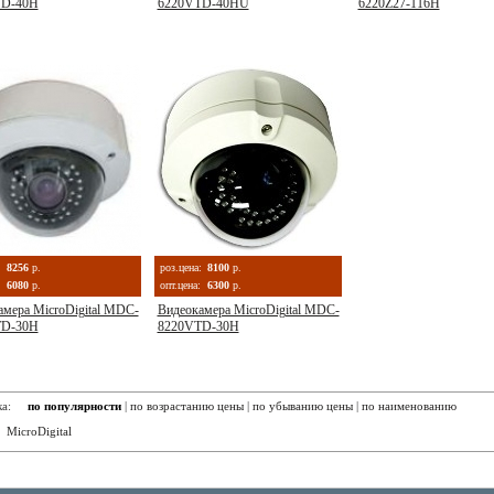
TD-40H
6220VTD-40HU
6220Z27-116Н
:
8256
р.
роз.цена:
8100
р.
6080
р.
опт.цена:
6300
р.
амера MicroDigital MDC-
Видеокамера MicroDigital MDC-
TD-30H
8220VTD-30Н
вка:
по популярности
|
по возрастанию цены
|
по убыванию цены
|
по наименованию
:
MicroDigital