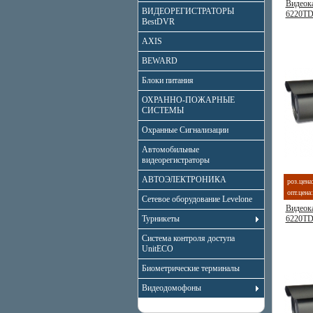
Видеок
ВИДЕОРЕГИСТРАТОРЫ
6220T
BestDVR
AXIS
BEWARD
Блоки питания
ОХРАННО-ПОЖАРНЫЕ
СИСТЕМЫ
Охранные Сигнализации
Автомобильные
видеорегистраторы
АВТОЭЛЕКТРОНИКА
роз.цена
опт.цена:
Сетевое оборудование Levelone
Видеок
Турникеты
6220T
Система контроля доступа
UnitECO
Биометрические терминалы
Видеодомофоны