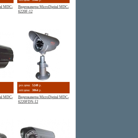
tal MDC-
Видеокамера MicroDigital MDC-
6220F-12
роз.цена:
5248
р.
опт.цена:
3864
р.
tal MDC-
Видеокамера MicroDigital MDC-
6220FDN-12