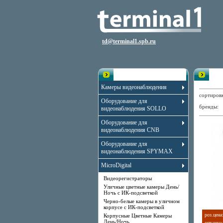
td@terminal1.spb.ru
Каталог
Ули
Камеры видеонаблюдения
сортиро
Оборудование для
бренды
видеонаблюдения SOLLO
Оборудование для
видеонаблюдения CNB
Оборудование для
видеонаблюдения SPYMAX
MicroDigital
Видеорегистраторы
Уличные цветные камеры День/
Ночь с ИК-подсветкой
Черно-белые камеры в уличном
корпусе с ИК-подсветкой
роз.цена
Корпусные Цветные Камеры
День/Ночь
опт.цена: