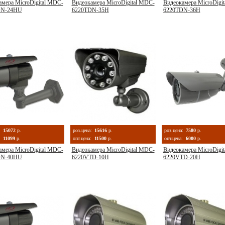
амера MicroDigital MDC-
Видеокамера MicroDigital MDC-
Видеокамера MicroDigi
DN-24НU
6220TDN-35Н
6220TDN-36Н
:
15072
р.
роз.цена:
15616
р.
роз.цена:
7580
р.
11099
р.
опт.цена:
11500
р.
опт.цена:
6000
р.
амера MicroDigital MDC-
Видеокамера MicroDigital MDC-
Видеокамера MicroDigi
DN-40НU
6220VTD-10Н
6220VTD-20H