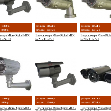
:
11390
р.
роз.цена:
14144
р.
роз.цена:
14144
р.
8740
р.
опт.цена:
10416
р.
опт.цена:
10416
р.
амера MicroDigital MDC-
Видеокамера MicroDigital MDC-
Видеокамера MicroDigi
TD-24HU
6220VTD-35H
6220VTD-35Н
:
11680
р.
роз.цена:
13900
р.
роз.цена:
34976
р.
8600
р.
опт.цена:
10400
р.
опт.цена:
25758
р.
амера MicroDigital MDC-
Видеокамера MicroDigital MDC-
Видеокамера MicroDigi