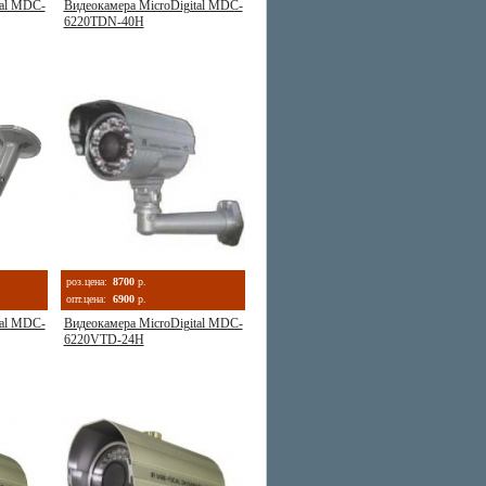
tal MDC-
Видеокамера MicroDigital MDC-
6220TDN-40Н
роз.цена:
8700
р.
опт.цена:
6900
р.
tal MDC-
Видеокамера MicroDigital MDC-
6220VTD-24H