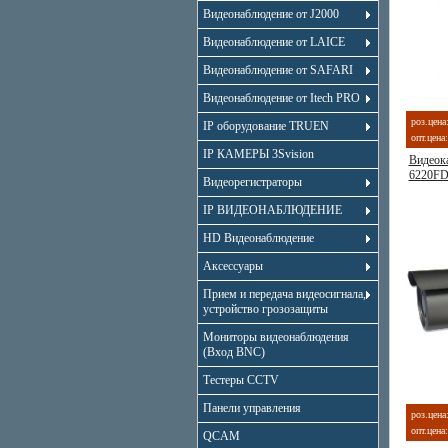
Видеонаблюдение от J2000
Видеонаблюдение от LAICE
Видеонаблюдение от SAFARI
Видеонаблюдение от Itech PRO
роз.цена
IP оборудование TRUEN
опт.цена:
IP КАМЕРЫ 3Svision
Видеок
6220FD
Видеорегистраторы
IP ВИДЕОНАБЛЮДЕНИЕ
HD Видеонаблюдение
Аксессуары
Прием и передача видеосигнала,
устройство грозозащиты
Мониторы видеонаблюдения
(Вход BNC)
Тестеры CCTV
Панели управления
роз.цена
опт.цена:
QCAM