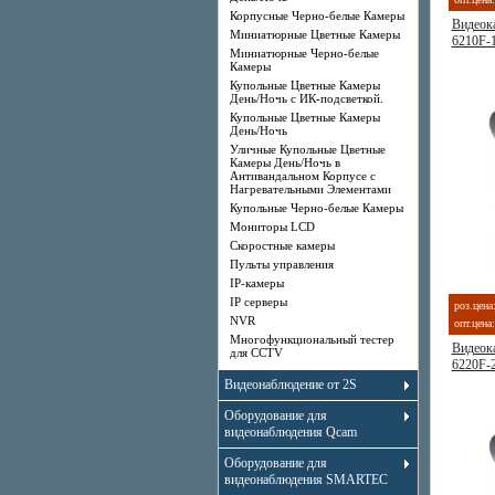
Корпусные Черно-белые Камеры
Видеок
Миниатюрные Цветные Камеры
6210F-
Миниатюрные Черно-белые
Камеры
Купольные Цветные Камеры
День/Ночь с ИК-подсветкой.
Купольные Цветные Камеры
День/Ночь
Уличные Купольные Цветные
Камеры День/Ночь в
Антивандальном Корпусе с
Нагревательными Элементами
Купольные Черно-белые Камеры
Мониторы LCD
Скоростные камеры
Пульты управления
IP-камеры
IP серверы
роз.цена
NVR
опт.цена:
Многофункциональный тестер
Видеок
для CCTV
6220F-
Видеонаблюдение от 2S
Оборудование для
видеонаблюдения Qcam
Оборудование для
видеонаблюдения SMARTEC