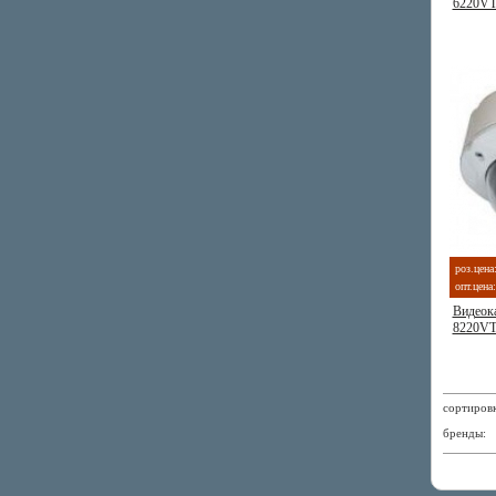
6220V
роз.цена
опт.цена:
Видеок
8220V
сортиро
бренды