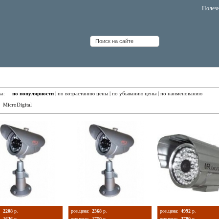
Полез
чные цветные камеры День/Ночь с ИК-подсветкой
вка:
по популярности
|
по возрастанию цены
|
по убыванию цены
|
по наименованию
:
MicroDigital
:
2208
р.
роз.цена:
2368
р.
роз.цена:
4992
р.
1626
р.
опт.цена:
1750
р.
опт.цена:
3700
р.