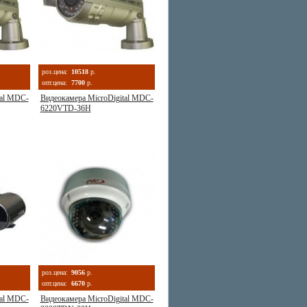
роз.цена:
10518
р.
опт.цена:
7700
р.
tal MDC-
Видеокамера MicroDigital MDC-
6220VTD-36H
роз.цена:
9056
р.
опт.цена:
6670
р.
tal MDC-
Видеокамера MicroDigital MDC-