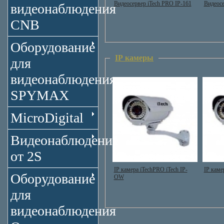
Видеосервер iTech PRO IP-161
Видеосе
видеонаблюдения
CNB
Оборудование
IP камеры
для
видеонаблюдения
SPYMAX
MicroDigital
Видеонаблюдение
от 2S
IP камера iTechPRO iTech IP-
IP каме
Оборудование
OW
для
видеонаблюдения