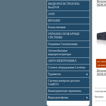
Видеоре
ВИДЕОРЕГИСТРАТОРЫ
MDR-8
BestDVR
AXIS
BEWARD
Блоки питания
ОХРАННО-ПОЖАРНЫЕ
СИСТЕМЫ
Охранные Сигнализации
Автомобильные
видеорегистраторы
АВТОЭЛЕКТРОНИКА
роз.цена
опт.цена:
Сетевое оборудование Levelone
Видеоре
Турникеты
MDR-8
Система контроля доступа
UnitECO
Биометрические терминалы
сортиро
бренды
Видеодомофоны