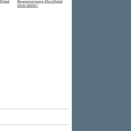
igital
Видеорегистратор MicroDigital
MDR-8800D1