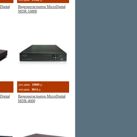
igital
Видеорегистратор MicroDigital
MDR-16800
роз.цена:
10880
р.
опт.цена:
8014
р.
igital
Видеорегистратор MicroDigital
MDR-4600