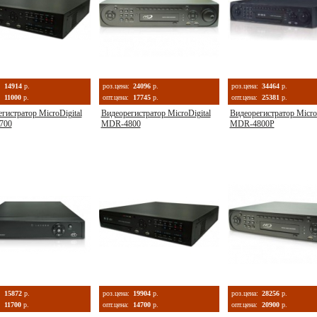
:
14914
р.
роз.цена:
24096
р.
роз.цена:
34464
р.
11000
р.
опт.цена:
17745
р.
опт.цена:
25381
р.
гистратор MicroDigital
Видеорегистратор MicroDigital
Видеорегистратор MicroD
700
MDR-4800
MDR-4800P
:
15872
р.
роз.цена:
19904
р.
роз.цена:
28256
р.
11700
р.
опт.цена:
14700
р.
опт.цена:
20900
р.