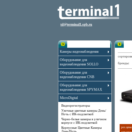
td@terminal1.spb.ru
Каталог
Вид
Камеры видеонаблюдения
сортиро
Оборудование для
бренды
видеонаблюдения SOLLO
Оборудование для
видеонаблюдения CNB
Оборудование для
видеонаблюдения SPYMAX
MicroDigital
Видеорегистраторы
Уличные цветные камеры День/
Ночь с ИК-подсветкой
Черно-белые камеры в уличном
корпусе с ИК-подсветкой
роз.цена
Корпусные Цветные Камеры
День/Ночь
опт.цена: