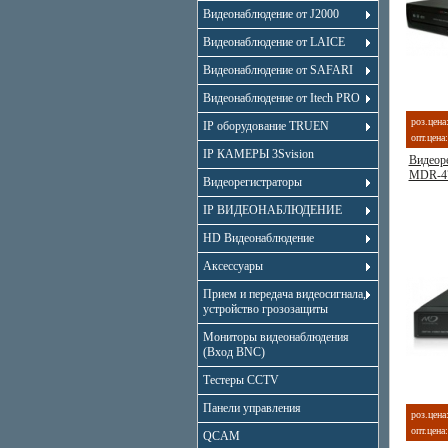
Видеонаблюдение от J2000
Видеонаблюдение от LAICE
Видеонаблюдение от SAFARI
Видеонаблюдение от Itech PRO
роз.цена
IP оборудование TRUEN
опт.цена:
IP КАМЕРЫ 3Svision
Видеоре
MDR-4
Видеорегистраторы
IP ВИДЕОНАБЛЮДЕНИЕ
HD Видеонаблюдение
Аксессуары
Прием и передача видеосигнала,
устройство грозозащиты
Мониторы видеонаблюдения
(Вход BNC)
Тестеры CCTV
Панели управления
роз.цена
опт.цена:
QCAM