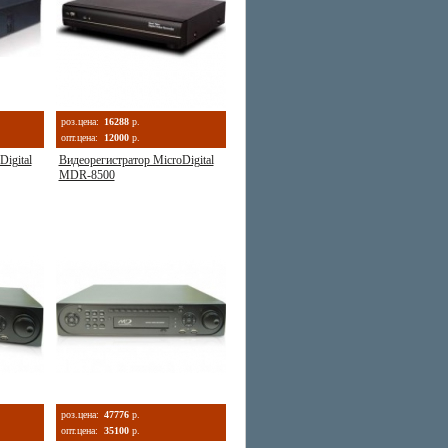
роз.цена:
16288
р.
опт.цена:
12000
р.
igital
Видеорегистратор MicroDigital
MDR-8500
роз.цена:
47776
р.
опт.цена:
35100
р.