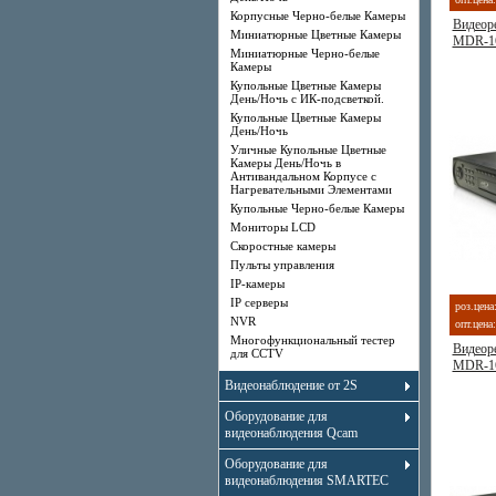
Корпусные Черно-белые Камеры
Видеоре
Миниатюрные Цветные Камеры
MDR-1
Миниатюрные Черно-белые
Камеры
Купольные Цветные Камеры
День/Ночь с ИК-подсветкой.
Купольные Цветные Камеры
День/Ночь
Уличные Купольные Цветные
Камеры День/Ночь в
Антивандальном Корпусе с
Нагревательными Элементами
Купольные Черно-белые Камеры
Мониторы LCD
Скоростные камеры
Пульты управления
IP-камеры
IP серверы
роз.цена
NVR
опт.цена:
Многофункциональный тестер
Видеоре
для CCTV
MDR-1
Видеонаблюдение от 2S
Оборудование для
видеонаблюдения Qcam
Оборудование для
видеонаблюдения SMARTEC