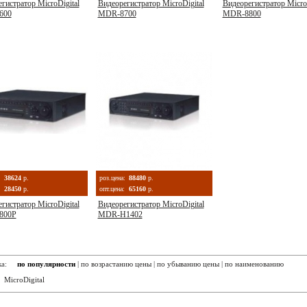
гистратор MicroDigital
Видеорегистратор MicroDigital
Видеорегистратор MicroD
600
MDR-8700
MDR-8800
:
38624
р.
роз.цена:
88480
р.
28450
р.
опт.цена:
65160
р.
гистратор MicroDigital
Видеорегистратор MicroDigital
800P
MDR-H1402
вка:
по популярности
|
по возрастанию цены
|
по убыванию цены
|
по наименованию
:
MicroDigital