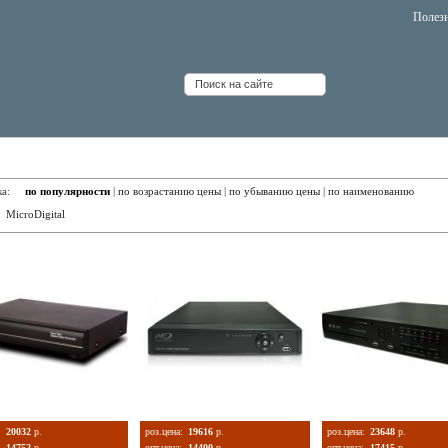
Полез
еорегистраторы
вка:
по популярности
|
по возрастанию цены
|
по убыванию цены
|
по наименованию
:
MicroDigital
:
20032
р.
роз.цена:
19616
р.
роз.цена:
23648
р.
14752
р.
опт.цена:
14400
р.
опт.цена:
17415
р.