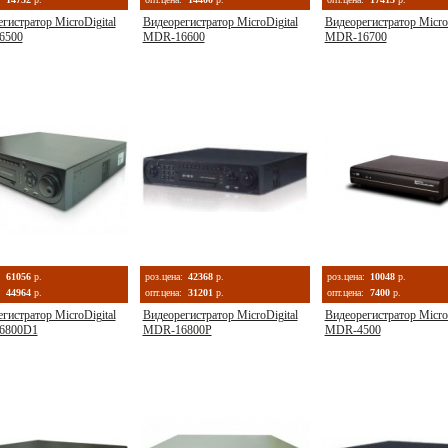
гистратор MicroDigital
Видеорегистратор MicroDigital
Видеорегистратор MicroD
6500
MDR-16600
MDR-16700
:
61056
р.
роз.цена:
42368
р.
роз.цена:
10048
р.
44964
р.
опт.цена:
31201
р.
опт.цена:
7400
р.
гистратор MicroDigital
Видеорегистратор MicroDigital
Видеорегистратор MicroD
6800D1
MDR-16800P
MDR-4500