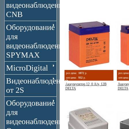
видеонаблюдения
CNB
Оборудование
для
видеонаблюдения
SPYMAX
MicroDigital
роз.цена:
1072
р.
роз.цена
опт.цена:
932
р.
опт.цена:
Видеонаблюдение
Аккумулятор 12, 0 А/ч, 12В
Аккумул
от 2S
DELTA
DELTA
Оборудование
для
видеонаблюдения