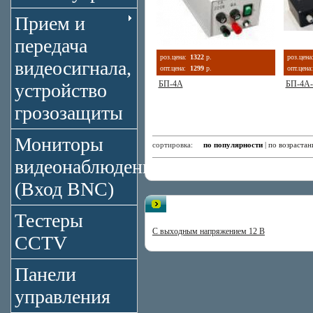
Прием и
передача
роз.цена:
1322
р.
роз.цена
видеосигнала,
опт.цена:
1299
р.
опт.цена:
БП-4А
БП-4А-
устройство
грозозащиты
Мониторы
сортировка:
по популярности
|
по возраста
видеонаблюдения
(Вход BNC)
Подразделы рубрики: Блоки пи
Тестеры
С выходным напряжением 12 В
CCTV
Панели
управления