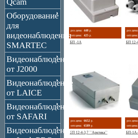
Qcam
Оборудование
для
роз.цена:
448
р.
роз.цена
видеонаблюдения
опт.цена:
425
р.
опт.цена:
БП -1А
БП 12-4
SMARTEC
Видеонаблюдение
от J2000
Видеонаблюдение
от LAICE
Видеонаблюдение
от SAFARI
роз.цена:
6652
р.
роз.цена
опт.цена:
6589
р.
опт.цена:
Видеонаблюдение
БП 12-4-3,7 ``Арктика``
БП-1А-