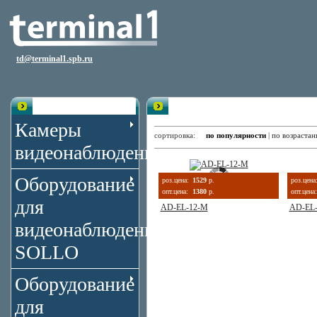
td@terminal1.spb.ru
Каталог
Блоки питания
Камеры
сортировка:
по популярности
|
по возраста
видеонаблюдения
Оборудование
роз.цена:
1529
р.
роз.цена
опт.цена:
1380
р.
опт.цена:
для
AD-EL-12-M
AD-EL
видеонаблюдения
SOLLO
Оборудование
для