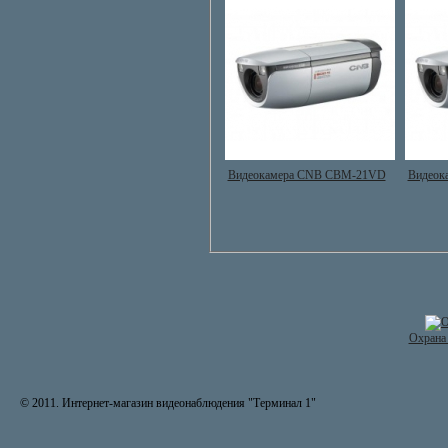
Видеокамера CNB CBM-21VD
Видеок
Охрана 
© 2011. Интернет-магазин видеонаблюдения "Терминал 1"