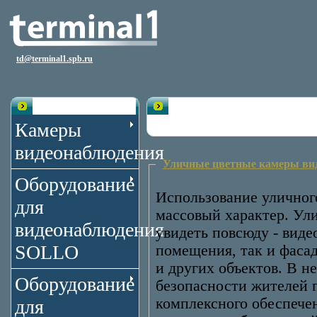
td@terminal1.spb.ru
Каталог
Камеры видеонаблюдения
Камеры
видеонаблюдения
Уличные цветные камеры ви
Оборудование
Использование уличног
для
массовый характер. Ул
видеонаблюдения
увидеть повсюду - вид
SOLLO
помещения, так и фасад
и других объектов. В н
Оборудование
безопасности жителей 
комплексного обеспече
для