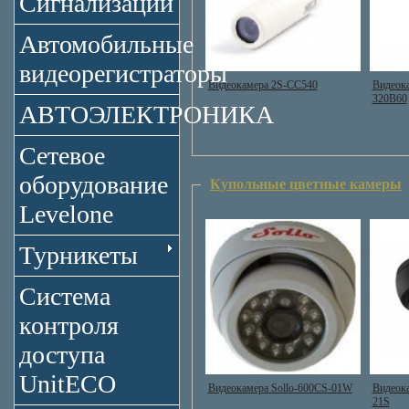
Сигнализации
Автомобильные
видеорегистраторы
Видеокамера 2S-CC540
Видеок
320B60
АВТОЭЛЕКТРОНИКА
Сетевое
оборудование
Купольные цветные камеры
Levelone
Турникеты
Система
контроля
доступа
UnitECO
Видеокамера Sollo-600CS-01W
Видеок
21S