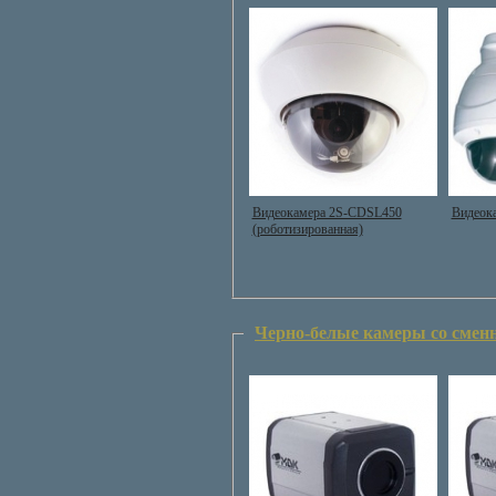
Видеокамера 2S-CDSL450
Видеок
(роботизированная)
Черно-белые камеры со смен