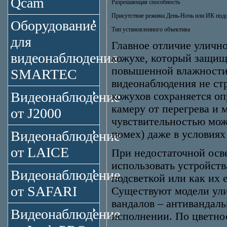
Qcam
Разрешающая способность
Присутствие режима День-Ночь или ИК под
Оборудование
Тип установленного объектива
для
Главное отличие уличн
видеонаблюдения
кожухе, который защища
повышенной влажности
SMARTEC
видеонаблюдения не стр
Видеонаблюдение
кожухов сохраняется оп
камеру от перегрева и 
от J2000
чувствительностью мож
Видеонаблюдение
помех) даже в условиях
от LAICE
При недостаточной осв
использовать устройст
Видеонаблюдение
подсветкой или как их
от SAFARI
Существуют модели ули
вандалов – антивандал
Видеонаблюдение
исполнении. По цветно