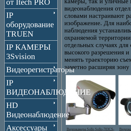
от Itech PRO
камеры, так и уличные
видеонаблюдения отдел
IP
словами настраивают ра
изображение. Для наиб
оборудование
наблюдения устанавлива
TRUEN
охраняемой территории
отдельных случаях для
IP КАМЕРЫ
высокого разрешения и
3Svision
менять траекторию съем
заметно расширяя зону 
Видеорегистраторы
IP
ВИДЕОНАБЛЮДЕНИЕ
HD
Видеонаблюдение
Аксессуары
Видеокамера Sollo Sollo-703CS-
Видеок