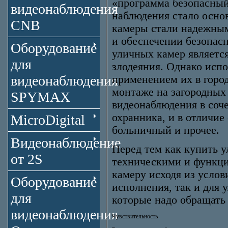
«программа безопасный
видеонаблюдения
наблюдения стало осно
CNB
камеры стали надежным
и обеспечении безопасн
Оборудование
уличных камер являетс
для
злодеяния. Однако исп
видеонаблюдения
применением их в горо
монтаже на загородных 
SPYMAX
видеонаблюдения в соч
охранника, и в отличие
MicroDigital
больничный и прочее.
Видеонаблюдение
Перед тем как купить у
от 2S
техническими и функци
камеру исходя из услов
Оборудование
исполнения, так и для
для
которые надо обращать
видеонаблюдения
Чувствительность