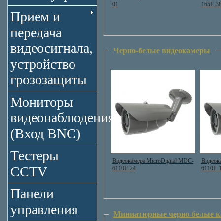
01
165F-3
Прием и
передача
видеосигнала,
Черно-белые видеокамеры
устройство
грозозащиты
Мониторы
видеонаблюдения
(Вход BNC)
Тестеры
Видеокамера MicroDigital MDC-
Видеока
CCTV
6110F-24
6110F-
Панели
управления
Миниатюрные черно-белые 