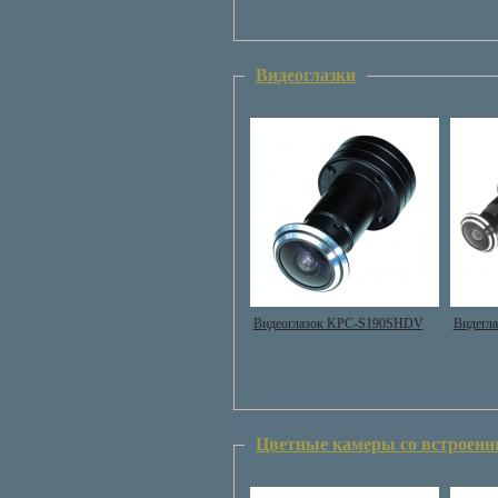
Видеоглазки
Видеоглазок KPC-S190SHDV
Видегл
Цветные камеры со встроен