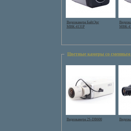
Видеокамера БайтЭрг
Видеок
МВК-4131Р
МВК-4
Цветные камеры со сменным
Видеокамера 2S-DB600
Видеок