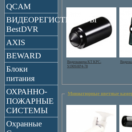
QCAM
ВИДЕОРЕГИСТРАТОРЫ
BestDVR
AXIS
BEWARD
Видеокамера KT KPC-
Видеок
S190SHP4-78
Блоки
питания
ОХРАННО-
Миниатюрные цветные каме
ПОЖАРНЫЕ
СИСТЕМЫ
Охранные