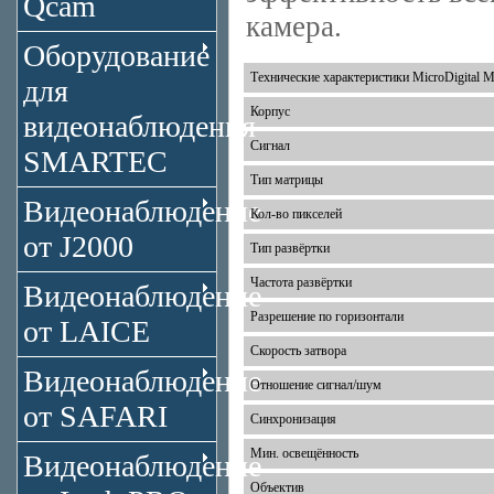
Qcam
камера.
Оборудование
Технические характеристики MicroDigita
для
Корпус
видеонаблюдения
Сигнал
SMARTEC
Тип матрицы
Видеонаблюдение
Кол-во пикселей
от J2000
Тип развёртки
Частота развёртки
Видеонаблюдение
Разрешение по горизонтали
от LAICE
Скорость затвора
Видеонаблюдение
Отношение сигнал/шум
от SAFARI
Синхронизация
Мин. освещённость
Видеонаблюдение
Объектив