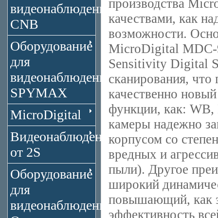
производства Micro
видеонаблюдения
качествами, как н
CNB
возможности. Осн
Оборудование
MicroDigital MDC-
для
Sensitivity Digita
видеонаблюдения
сканирования, что
SPYMAX
качественно новый
функции, как: WB,
MicroDigital
камеры надежно з
Видеонаблюдение
корпусом со степен
от 2S
вредных и агресси
пыли). Другое пре
Оборудование
широкий динамичес
для
повышающий, как э
видеонаблюдения
эффективность все