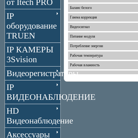
от Itech PRO
Баланс белого
IP
Гамма коррекция
оборудование
Видеосигнал
TRUEN
Питание модуля
Потребление энергии
IP КАМЕРЫ
Рабочая температура
3Svision
Рабочая влажность
Видеорегистраторы
IP
ВИДЕОНАБЛЮДЕНИЕ
HD
Видеонаблюдение
Аксессуары