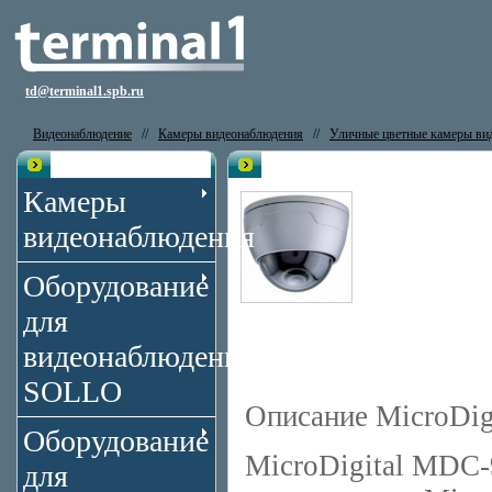
td@terminal1.spb.ru
Видеонаблюдение
//
Камеры видеонаблюдения
//
Уличные цветные камеры ви
Каталог
Видеокамера MicroDigital MDC
Камеры
видеонаблюдения
Оборудование
для
видеонаблюдения
SOLLO
Описание MicroDi
Оборудование
MicroDigital MDC
для