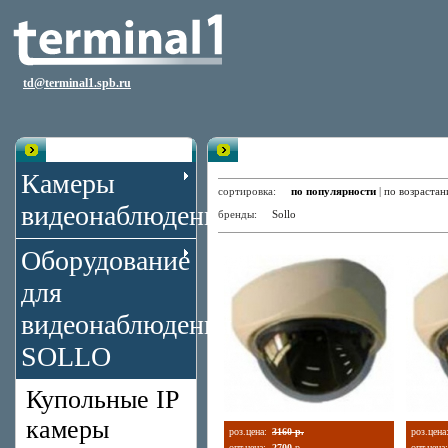
td@terminal1.spb.ru
Каталог
Видеокамеры цветные купольны
Камеры
сортировка:
по популярности
|
по возраста
видеонаблюдения
бренды:
Sollo
Оборудование
для
видеонаблюдения
SOLLO
Купольные IP
камеры
роз.цена:
3160 р.
роз.цена
опт.цена:
2700
р.
опт.цена: