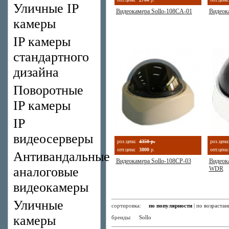
Уличные IP
Видеокамера Sollo-108CA-01
Видеок
камеры
IP камеры
стандартного
дизайна
Поворотные
IP камеры
IP
видеосерверы
роз.цена:
4350 р.
роз.цена
опт.цена:
3800
р.
опт.цена:
Антивандальные
Видеокамера Sollo-108CP-03
Видеок
аналоговые
WDR
видеокамеры
Уличные
сортировка:
по популярности
|
по возраста
камеры
бренды:
Sollo