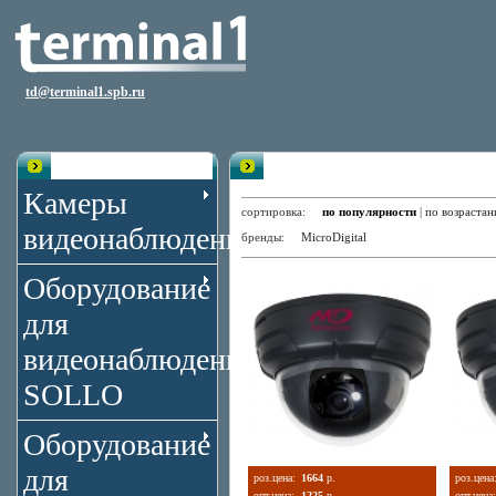
td@terminal1.spb.ru
Каталог
Купольные Черно-белые Камер
Камеры
сортировка:
по популярности
|
по возраста
видеонаблюдения
бренды:
MicroDigital
Оборудование
для
видеонаблюдения
SOLLO
Оборудование
для
роз.цена:
1664
р.
роз.цена
опт.цена:
1225
р.
опт.цена: