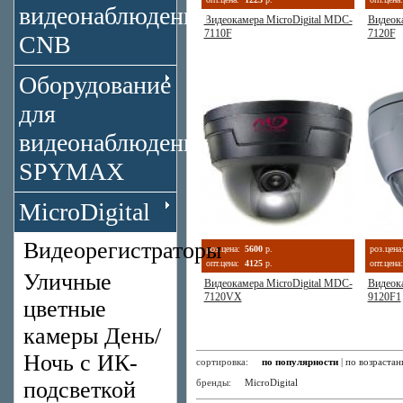
видеонаблюдения
Видеокамера MicroDigital MDC-
Видеок
7110F
7120F
CNB
Оборудование
для
видеонаблюдения
SPYMAX
MicroDigital
Видеорегистраторы
роз.цена:
5600
р.
роз.цена
опт.цена:
4125
р.
опт.цена:
Уличные
Видеокамера MicroDigital MDC-
Видеок
7120VX
9120F1
цветные
камеры День/
Ночь с ИК-
сортировка:
по популярности
|
по возраста
подсветкой
бренды:
MicroDigital