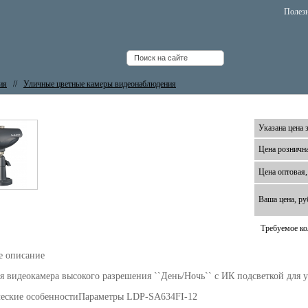
Полез
ия
//
Уличные цветные камеры видеонаблюдения
еокамера LAICE LDP-SA634FI-12
Указана цена з
Цена рознична
Цена оптовая,
Ваша цена, ру
Требуемое ко
е описание
я видеокамера высокого разрешения ``День/Ночь`` с ИК подсветкой для
еские особенностиПараметры LDP-SA634FI-12