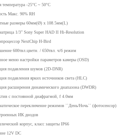
я температура -25°C ~ 50°C
сть Макс. 90% RH
тные размеры 60мм(Ø) x 108.5мм(L)
матрица 1/3” Sony Super HAD II Hi-Resolution
опроцессор NextChip H-Bird
ешение 600твл.цветн. / 650твл. ч/б режим
нное меню настройки параметров камеры (OSD)
ция подавления шумов (2D-DNR)
ция подавления ярких источников света (HLC)
ция расширения динамического диапазона (DWDR)
ктив с постоянной диафрагмой, f 4.0мм
матическое переключение режимов ``День/Ночь`` (фотосенсор)
строенных ИК диодов
ллический корпус, класс защиты IP66
ние 12V DC