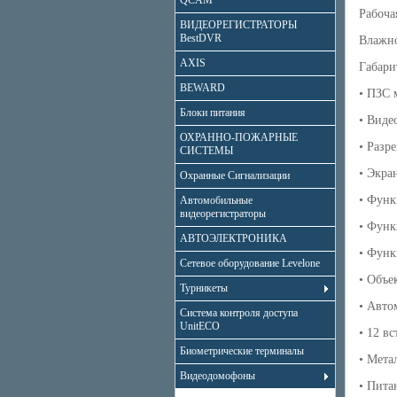
QCAM
Рабоча
ВИДЕОРЕГИСТРАТОРЫ
BestDVR
Влажно
AXIS
Габари
BEWARD
• ПЗС 
Блоки питания
• Виде
ОХРАННО-ПОЖАРНЫЕ
• Разр
СИСТЕМЫ
• Экра
Охранные Сигнализации
• Функ
Автомобильные
видеорегистраторы
• Функ
АВТОЭЛЕКТРОНИКА
• Функ
Сетевое оборудование Levelone
• Объе
Турникеты
• Авто
Система контроля доступа
UnitECO
• 12 в
Биометрические терминалы
• Мета
Видеодомофоны
• Пита