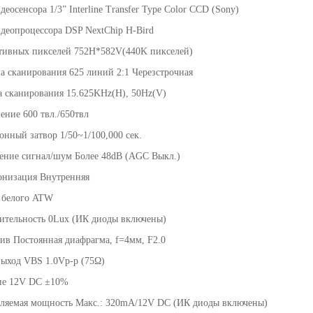
деосенсора 1/3” Interline Transfer Type Color CCD (Sony)
деопроцессора DSP NextChip H-Bird
ивных пикселей 752H*582V(440K пикселей)
а сканирования 625 линий 2:1 Черезстрочная
а сканирования 15.625KHz(H), 50Hz(V)
ение 600 твл./650твл
онный затвор 1/50~1/100,000 сек.
ние сигнал/шум Более 48dB (AGC Выкл.)
низация Внутренняя
 белого ATW
ительность 0Lux (ИК диоды включены)
ив Постоянная диафрагма, f=4мм, F2.0
ыход VBS 1.0Vp-p (75Ω)
ие 12V DC ±10%
ляемая мощность Макс.: 320mA/12V DC (ИК диоды включены)