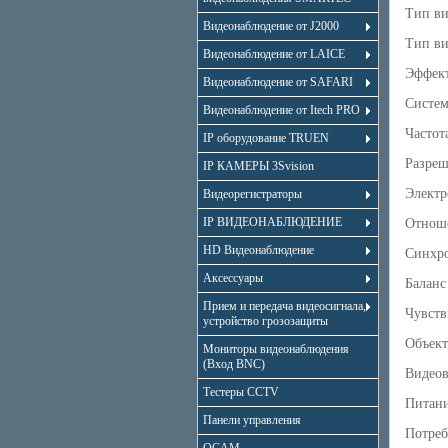
Тип ви
Видеонаблюдение от J2000
Тип ви
Видеонаблюдение от LAICE
Эффект
Видеонаблюдение от SAFARI
Систем
Видеонаблюдение от Itech PRO
Частот
IP оборудование TRUEN
Разреш
IP КАМЕРЫ 3Svision
Электр
Видеорегистраторы
IP ВИДЕОНАБЛЮДЕНИЕ
Отноше
HD Видеонаблюдение
Синхро
Аксессуары
Баланс
Прием и передача видеосигнала,
Чувств
устройство грозозащиты
Объект
Мониторы видеонаблюдения
(Вход BNC)
Видеов
Тестеры CCTV
Питан
Панели управления
Потреб