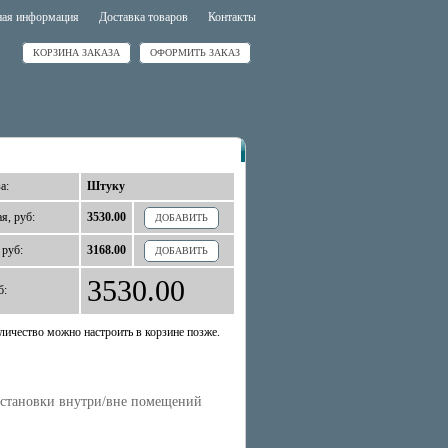
ная информация
Доставка товаров
Контакты
КОРЗИНА ЗАКАЗА
ОФОРМИТЬ ЗАКАЗ
а:
Штуку
я, руб:
3530.00
ДОБАВИТЬ
 руб:
3168.00
ДОБАВИТЬ
3530.00
б:
личество можно настроить в корзине позже.
 установки внутри/вне помещений