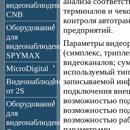
анализа соответс
видеонаблюдения
терминалов и чеко
CNB
контроля автотра
Оборудование
предприятий.
для
Параметры видеор
видеонаблюдения
(симплекс, трипле
SPYMAX
видеоканалов; сум
MicroDigital
используемый тип
записываемой инф
Видеонаблюдение
от 2S
подключения вне
возможностью под
Оборудование
возможностью под
для
возможностью раб
видеонаблюдения
параметрами.