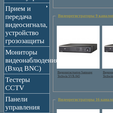
Прием и
передача
Видеорегистраторы 9 канало
видеосигнала,
устройство
грозозащиты
Мониторы
видеонаблюдения
(Вход BNC)
Видеорегистратор Samsung
Видеоре
Techwin SVR-945
Techwi
Тестеры
CCTV
Панели
Видеорегистраторы 16 канал
управления