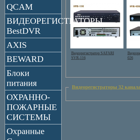
QCAM
ВИДЕОРЕГИСТРАТОРЫ
BestDVR
AXIS
Видеорегистратор SAFARI
Видеоре
BEWARD
SVR-116
026
Блоки
питания
Видеорегистраторы 32 канал
ОХРАННО-
ПОЖАРНЫЕ
СИСТЕМЫ
Охранные