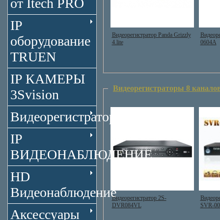
от Itech PRO
IP
Видеорегистратор Panda Grizzly
Видеор
оборудование
4.lite
0604A
TRUEN
IP КАМЕРЫ
Видеорегистраторы 8 канало
3Svision
Видеорегистраторы
IP
ВИДЕОНАБЛЮДЕНИЕ
HD
Видеонаблюдение
Видеорегистратор 2S-
Видеор
DVR084VL
SVR-00
Аксессуары