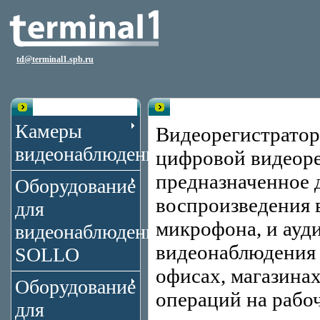
td@terminal1.spb.ru
Каталог
Видеорегистраторы
Камеры
Видеорегистратор 
видеонаблюдения
цифровой видеорег
предназначенное д
Оборудование
воспроизведения 
для
микрофона, и ауди
видеонаблюдения
видеонаблюдения 
SOLLO
офисах, магазинах
Оборудование
операций на рабоч
для