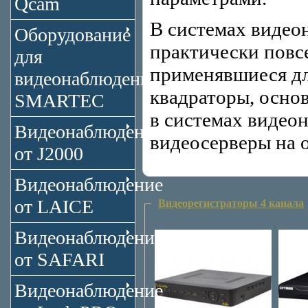
Qcam
В системах видео
Оборудование
практически повс
для
применявшиеся дл
видеонаблюдения
квадраторы, осно
SMARTEC
в системах видео
Видеонаблюдение
видеосерверы на 
от J2000
Видеонаблюдение
от LAICE
Видеорегистраторы 4 канала
Видеонаблюдение
от SAFARI
Видеонаблюдение