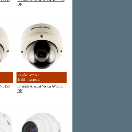
 AV2155
IP êà́åđà Arecont Vision AV2155-
DN
đîç.öåíà:
59735
đ.
îị̈.öåíà:
54496
đ.
 AV5155
IP êà́åđà Arecont Vision AV5155-
DN