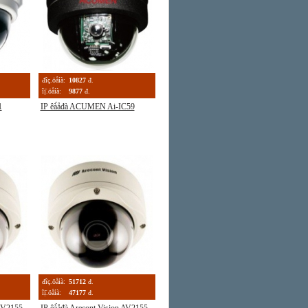
đîç.öåíà:
10827
đ.
îị̈.öåíà:
9877
đ.
1
IP êà́åđà ACUMEN Ai-IC59
đîç.öåíà:
51712
đ.
îị̈.öåíà:
47177
đ.