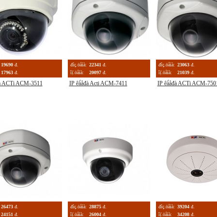
19690
đ.
đîç.öåíà:
22341
đ.
đîç.öåíà:
23063
đ.
17963
đ.
îị̈.öåíà:
20097
đ.
îị̈.öåíà:
21039
đ.
đà ACTi ACM-3511
IP êà́åđà Acti ACM-7411
IP êà́åđà ACTi ACM-750
26473
đ.
đîç.öåíà:
28875
đ.
đîç.öåíà:
39204
đ.
24151
đ.
îị̈.öåíà:
26004
đ.
îị̈.öåíà:
34208
đ.