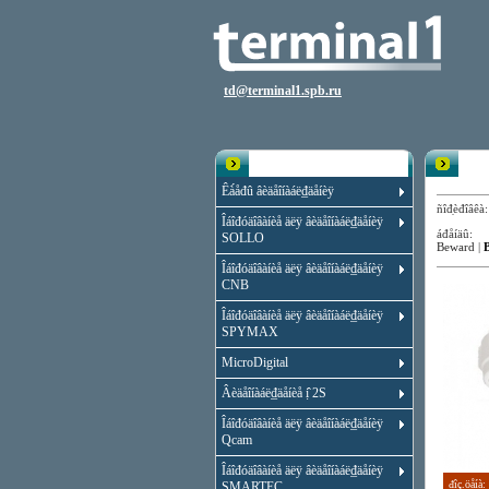
td@terminal1.spb.ru
Êạ̀àëîă
Êóïî
Êà́åđû âèäåîíàáë₫äåíèÿ
ñîđ̣èđîâ
Îáîđóäîâàíèå äëÿ âèäåîíàáë₫äåíèÿ
áđåíäû:
SOLLO
Beward
|
Îáîđóäîâàíèå äëÿ âèäåîíàáë₫äåíèÿ
CNB
Îáîđóäîâàíèå äëÿ âèäåîíàáë₫äåíèÿ
SPYMAX
MicroDigital
Âèäåîíàáë₫äåíèå ị̂ 2S
Îáîđóäîâàíèå äëÿ âèäåîíàáë₫äåíèÿ
Qcam
Îáîđóäîâàíèå äëÿ âèäåîíàáë₫äåíèÿ
đîç.öåíà:
SMARTEC