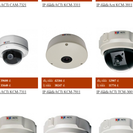
đà ACTi CAM-7321
IP êà́åđà ACTi KCM-3311
IP êà́åđà Acti KCM-3911
39600
đ.
đîç.öåíà:
42504
đ.
đîç.öåíà:
12907
đ.
35640
đ.
îị̈.öåíà:
38247
đ.
îị̈.öåíà:
11774
đ.
đà ACTi KCM-7311
IP êà́åđà ACTi KCM-7911
IP êà́åđà ACTi TCM-300