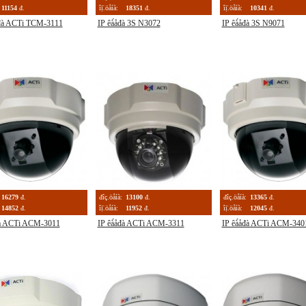
11154
đ.
îị̈.öåíà:
18351
đ.
îị̈.öåíà:
10341
đ.
åđà ACTi TCM-3111
IP êà́åđà 3S N3072
IP êà́åđà 3S N9071
16279
đ.
đîç.öåíà:
13100
đ.
đîç.öåíà:
13365
đ.
14852
đ.
îị̈.öåíà:
11952
đ.
îị̈.öåíà:
12045
đ.
đà ACTi ACM-3011
IP êà́åđà ACTi ACM-3311
IP êà́åđà ACTi ACM-340