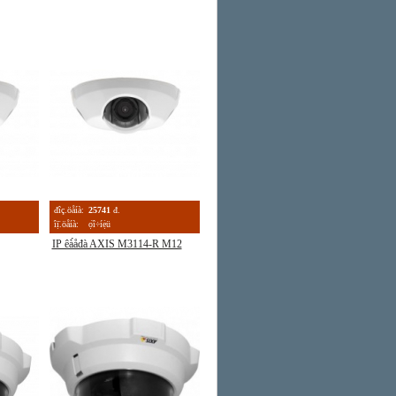
đîç.öåíà:
25741
đ.
îị̈.öåíà:
ọ́î÷íẹ̀ü
IP êà́åđà AXIS M3114-R M12