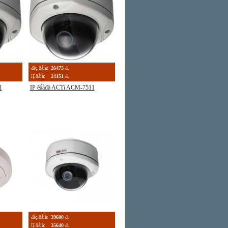
đîç.öåíà:
26473
đ.
îị̈.öåíà:
24151
đ.
1
IP êà́åđà ACTi ACM-7511
đîç.öåíà:
39600
đ.
îị̈.öåíà:
35640
đ.