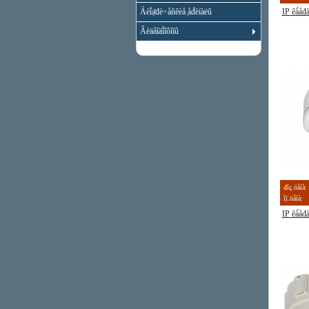
Áèî́ạ̊đè÷åñêèå ̣åđ́èíàëû
IP êà́å
Âèäåîäî́îôîíû
đîç.öåíà:
îị̈.öåíà:
IP êà́å