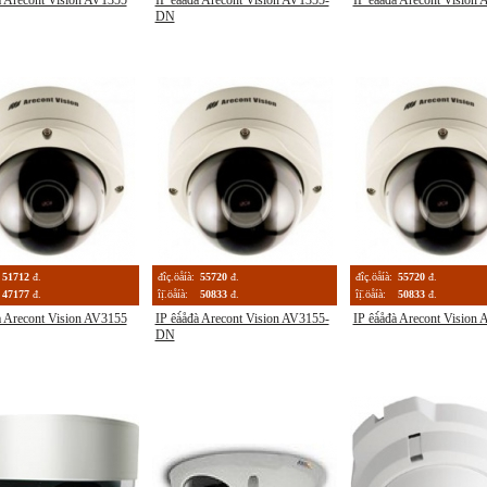
đà Arecont Vision AV1355
IP êà́åđà Arecont Vision AV1355-
IP êà́åđà Arecont Vision
DN
51712
đ.
đîç.öåíà:
55720
đ.
đîç.öåíà:
55720
đ.
47177
đ.
îị̈.öåíà:
50833
đ.
îị̈.öåíà:
50833
đ.
đà Arecont Vision AV3155
IP êà́åđà Arecont Vision AV3155-
IP êà́åđà Arecont Vision
DN