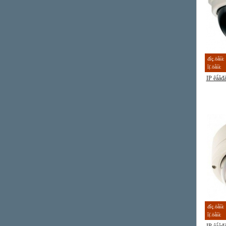
đîç.öåíà:
îị̈.öåíà:
IP êà́å
đîç.öåíà:
îị̈.öåíà: