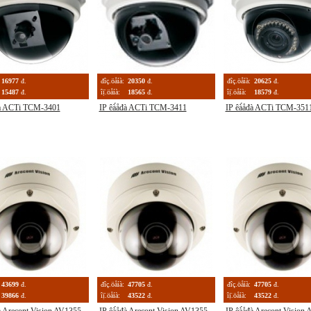
16977
đ.
đîç.öåíà:
20350
đ.
đîç.öåíà:
20625
đ.
15487
đ.
îị̈.öåíà:
18565
đ.
îị̈.öåíà:
18579
đ.
đà ACTi TCM-3401
IP êà́åđà ACTi TCM-3411
IP êà́åđà ACTi TCM-351
43699
đ.
đîç.öåíà:
47705
đ.
đîç.öåíà:
47705
đ.
39866
đ.
îị̈.öåíà:
43522
đ.
îị̈.öåíà:
43522
đ.