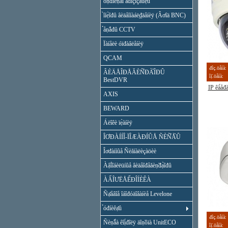
óṇ̃đîéṇ̃âî ăđîçîçàùẹ̀û
̀îíẹ̀îđû âèäåîíàáë₫äåíèÿ (Âơîä BNC)
̉åṇ̃åđû CCTV
Ïàíåëè óïđàâëåíèÿ
QCAM
đîç.öåíà:
ÂÈÄÅÎĐÅĂÈÑ̉ĐÀ̉ÎĐÛ
îị̈.öåíà:
BestDVR
IP êà́å
AXIS
BEWARD
Áëîêè ïẹ̀àíèÿ
ÎƠĐÀÍÍÎ-ÏÎÆÀĐÍÛÅ ÑÈÑ̉Å̀Û
Îơđàííûå Ñèăíàëèçàöèè
Àậî́îáèëüíûå âèäåîđåăèṇ̃đạ̀îđû
ÀẨÎƯËÅỂĐÎÍÈÊÀ
Ñạ̊åâîå îáîđóäîâàíèå Levelone
̉óđíèêạ̊û
đîç.öåíà:
Ñèṇ̃ǻà êîị́đîëÿ äîṇ̃óïà UnitECO
îị̈.öåíà: