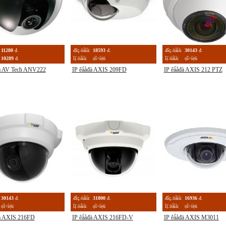
11280
đ.
đîç.öåíà:
18593
đ.
đîç.öåíà:
30143
đ.
10289
đ.
îị̈.öåíà:
ọ́î÷íẹ̀ü
îị̈.öåíà:
ọ́î÷íẹ̀ü
đà AV Tech ANV222
IP êà́åđà AXIS 209FD
IP êà́åđà AXIS 212 PTZ
30143
đ.
đîç.öåíà:
31800
đ.
đîç.öåíà:
16936
đ.
ọ́î÷íẹ̀ü
îị̈.öåíà:
ọ́î÷íẹ̀ü
îị̈.öåíà:
ọ́î÷íẹ̀ü
đà AXIS 216FD
IP êà́åđà AXIS 216FD-V
IP êà́åđà AXIS M3011