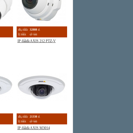
đîç.öåíà:
32888
đ.
îị̈.öåíà:
ọ́î÷íẹ̀ü
IP êà́åđà AXIS 212 PTZ-V
đîç.öåíà:
21338
đ.
îị̈.öåíà:
ọ́î÷íẹ̀ü
IP êà́åđà AXIS M3014