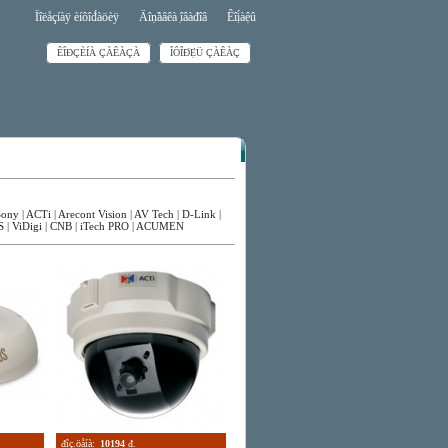
Ïîëåçíàÿ èíôîđ́àöèÿ
Äîṇ̃àâêà ̣îâàđîâ
Êîị́àệû
ÊÎĐÇÈÍÀ ÇÀÊÀÇÀ
ÎÔÎĐ́Ẹ̀Ü ÇÀÊÀÇ
Sony
|
ACTi
|
Arecont Vision
|
AV Tech
|
D-Link
|
S
|
ViDigi
|
CNB
|
iTech PRO
|
ACUMEN
đîç.öåíà:
10194
đ.