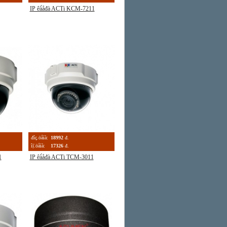
IP êà́åđà ACTi KCM-7211
đîç.öåíà:
18992
đ.
îị̈.öåíà:
17326
đ.
1
IP êà́åđà ACTi TCM-3011