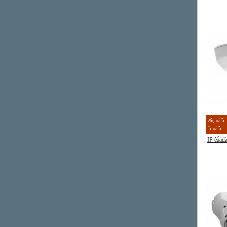
đîç.öåíà:
îị̈.öåíà:
IP êà́å