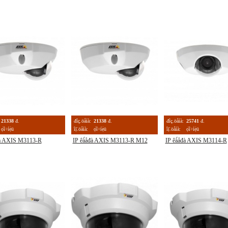
21338
đ.
đîç.öåíà:
21338
đ.
đîç.öåíà:
25741
đ.
ọ́î÷íẹ̀ü
îị̈.öåíà:
ọ́î÷íẹ̀ü
îị̈.öåíà:
ọ́î÷íẹ̀ü
đà AXIS M3113-R
IP êà́åđà AXIS M3113-R M12
IP êà́åđà AXIS M3114-R