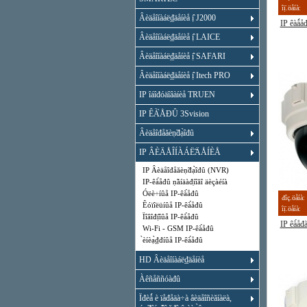
îị̈.öåíà:
Âèäåîíàáë₫äåíèå ị̂ J2000
IP êàǻ
Âèäåîíàáë₫äåíèå ị̂ LAICE
Âèäåîíàáë₫äåíèå ị̂ SAFARI
Âèäåîíàáë₫äåíèå ị̂ Itech PRO
IP îáîđóäîâàíèå TRUEN
IP ÊÀ̀ÅĐÛ 3Svision
Âèäåîđåăèṇ̃đạ̀îđû
IP ÂÈÄÅÎÍÀÁË̃ÄÅÍÈÅ
IP Âèäåîđåăèṇ̃đạ̀îđû (NVR)
IP-êà́åđû ṇ̃àíäàđ̣íîăî äèçàéíà
Óëè÷íûå IP-êà́åđû
đîç.öåíà:
Êóïîëüíûå IP-êà́åđû
îị̈.öåíà:
Ïîâîđị̂íûå IP-êà́åđû
IP êà́å
Wi-Fi - GSM IP-êà́åđû
̀èíèạ̀₫đíûå IP-êà́åđû
HD Âèäåîíàáë₫äåíèå
Àêñåññóàđû
Ïđèǻ è ïåđåäà÷à âèäåîñèăíàëà,