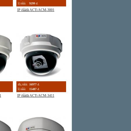
îị̈.öåíà:
9299
đ.
IP êà́åđà ACTi ACM-3001
đîç.öåíà:
16977
đ.
îị̈.öåíà:
15487
đ.
1
IP êà́åđà ACTi ACM-3411