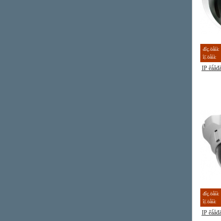
đîç.öåíà:
îị̈.öåíà:
IP êà́å
đîç.öåíà:
îị̈.öåíà:
IP êà́å