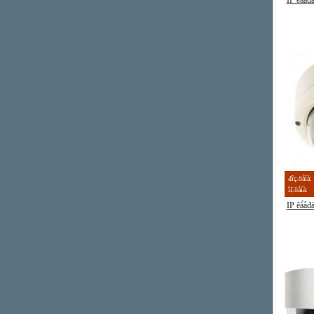
IP êà́å
đîç.öåíà:
îị̈.öåíà:
IP êà́å