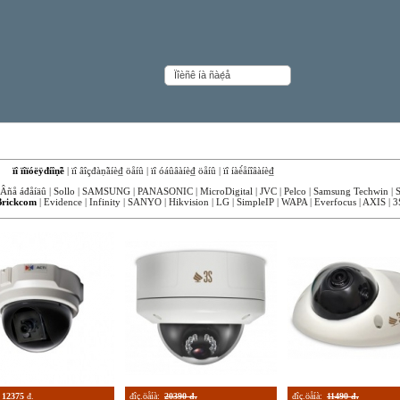
ëüíûå IP-êà́åđû Brickcom
êà:
ïî ïîïóëÿđíîṇ̃è
|
ïî âîçđàṇ̃àíè₫ öåíû
|
ïî óáûâàíè₫ öåíû
|
ïî íàè́åíîâàíè₫
Âñå áđåíäû
|
Sollo
|
SAMSUNG
|
PANASONIC
|
MicroDigital
|
JVC
|
Pelco
|
Samsung Techwin
|
Brickcom
|
Evidence
|
Infinity
|
SANYO
|
Hikvision
|
LG
|
SimpleIP
|
WAPA
|
Everfocus
|
AXIS
|
3
12375
đ.
đîç.öåíà:
20390 đ.
đîç.öåíà:
11490 đ.