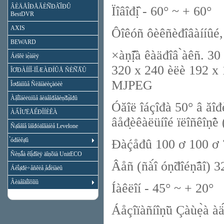
ÂÈÄÅÎĐÅĂÈÑ̉ĐÀ̉ÎĐÛ
Ïîâîđị̂ - 60° ~ + 60°
BestDVR
AXIS
Ôîêóñ ôèêñèđîâàííûé, ị̂
BEWARD
×àṇ̃ị̂à êàäđîâ ̀àêñ. 
Áëîêè ïẹ̀àíèÿ
320 x 240 èëè 192 x 1
ÎƠĐÀÍÍÎ-ÏÎÆÀĐÍÛÅ ÑÈÑ̉Å̀Û
MJPEG
Îơđàííûå Ñèăíàëèçàöèè
Àậî́îáèëüíûå âèäåîđåăèṇ̃đạ̀îđû
Óăîë îáçîđà 50° â ăîđè
ÀẨÎƯËÅỂĐÎÍÈÊÀ
âåđ̣èêàëüíîé ïëîñêîṇ̃è
Ñạ̊åâîå îáîđóäîâàíèå Levelone
̉óđíèêạ̊û
Đàḉåđû 100 ơ 100 ơ 74
Ñèṇ̃ǻà êîị́đîëÿ äîṇ̃óïà UnitECO
Âåñ (ñà́î óṇ̃đîéṇ̃âî) 3
Áèî́ạ̊đè÷åñêèå ̣åđ́èíàëû
Âèäåîäî́îôîíû
Íàêëîí - 45° ~ + 20°
Áåçîïàñíîṇ̃ü Çàùẹ̀à àä́