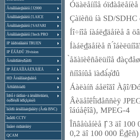
Óäàëåííîå óïđàâëåíèå î
Âèäåîíàáë₫äåíèå ị̂ J2000
Çàïèñü íà SD/SDHC êà
Âèäåîíàáë₫äåíèå ị̂ LAICE
Âèäåîíàáë₫äåíèå ị̂ SAFARI
Íî÷íîå íàáë₫äåíèå â öâ
Âèäåîíàáë₫äåíèå ị̂ Itech PRO
IP îáîđóäîâàíèå TRUEN
Íàáë₫äåíèå ñ ́îáèëüíîăî
IP ÊÀ̀ÅĐÛ 3Svision
̀åăàïèêñåëüíîå đàçđå
Âèäåîđåăèṇ̃đạ̀îđû
IP ÂÈÄÅÎÍÀÁË̃ÄÅÍÈÅ
ñíîâíûå ïàđà́ạ̊đû
HD Âèäåîíàáë₫äåíèå
Áàëàíñ áåëîăî Àậî/Đ
Àêñåññóàđû
Ïđèǻ è ïåđåäà÷à âèäåîñèăíàëà,
Âèäåîêî́ïđåññèÿ JPE
óṇ̃đîéṇ̃âî ăđîçîçàùẹ̀û
îáúåệîâ), MPEG-4
̀îíẹ̀îđû âèäåîíàáë₫äåíèÿ (Âơîä BNC)
̉åṇ̃åđû CCTV
Îñâåùåíèå Ị̂ 3 äî 100 0
Ïàíåëè óïđàâëåíèÿ
0,2 äî 100 000 Ë₫êñ)
QCAM