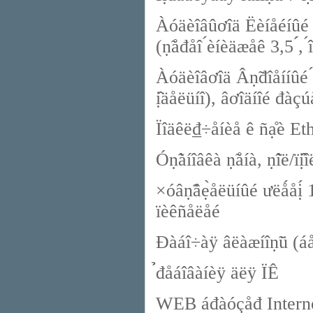
Àóäèîâûơîä Ëèíåéíûé à
(ṇ̃åđåî ́èíèäæåê 3,5 ́́,
Àóäèîâơîä Âṇ̃đîåííûé ́
ị̂äåëüíî), âơîäíîé đàçúå
Ïîäêë₫÷åíèå ê ñạ̊è E
Óṇ̃àíîâêà ṇ̃åíà, ṇ̃îë/ïị̂
×óâṇ̃âẹ̀åëüíûé ưëǻåị́
ïèêñåëåé
Đàáî÷àÿ âëàæíîṇ̃ü (á
̉đåáîâàíèÿ äëÿ ÏÊ
WEB áđàóçåđ Interne