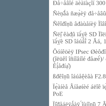
Đå÷åâîé äèàïàçîí 30
Ñèṇ̃ǻà ñæạ̀èÿ đå÷åâ
Ñêîđîṇ̃ü âđàùåíèÿ Ïîâîđ
Ñëị̂ êàđ̣û ïà́ỵ̈è SD Ïî
ïà́ỵ̈è SD îáúǻî́ 2 Ăá, 
Ôóíêöèÿ IPsec Øèôđîâà
(̣îëüêî îñíîâíîé đåæè́)
Èị́åđíạ̊)
ßđêîṇ̃ü îáúåệèâà F2.8
Ïẹ̀àíèå Âíåøíèé áëîê ïè
PoE
Ïị̂đåáëÿǻàÿ ́îùíîṇ̃ü 7