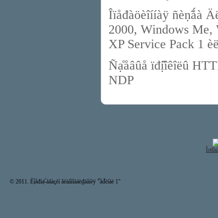
Îïåđàöèîííàÿ ñèṇ̃ǻà
2000, Windows Me, 
XP Service Pack 1 è
Ñạ̊åâûå ïđị̂îêîëû H
NDP
Îơđàí
© 2011. Èị́åđíạ̊-́àăàçèí âèäåîíàáë₫äåíèÿ "̉åđ́èíàë 1"