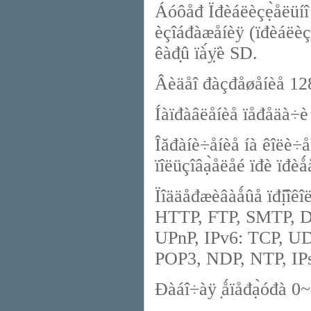
Áóôåđ Ïđèáëèçẹ̀åëüíî 
èçîáđàæåíèÿ (ïđèáëèçè
êàđ̣û ïà́ỵ̈è SD.
Âèäåî đàçđåøåíèå 12
Íàïđàâëåíèå ïåđåäà÷è
Îăđàíè÷åíèå íà êîëè÷åñ
ïîëüçîâạ̀åëåé ïđè ïđ
Ïîääåđæèâàǻûå ïđị̂îê
HTTP, FTP, SMTP, D
UPnP, IPv6: TCP, U
POP3, NDP, NTP, IP
Đàáî÷àÿ ̣ǻïåđạ̀óđà 0~4