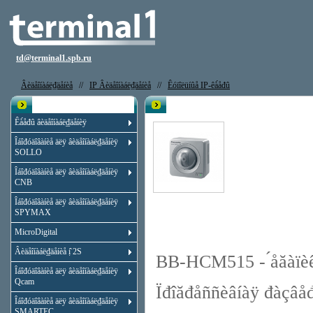
td@terminal1.spb.ru
Âèäåîíàáë₫äåíèå
//
IP Âèäåîíàáë₫äåíèå
//
Êóïîëüíûå IP-êà́åđû
Êạ̀àëîă
IP êà́åđà PANASONIC BB-HCM5
Êà́åđû âèäåîíàáë₫äåíèÿ
Îáîđóäîâàíèå äëÿ âèäåîíàáë₫äåíèÿ
SOLLO
Îáîđóäîâàíèå äëÿ âèäåîíàáë₫äåíèÿ
CNB
Îáîđóäîâàíèå äëÿ âèäåîíàáë₫äåíèÿ
SPYMAX
MicroDigital
Âèäåîíàáë₫äåíèå ị̂ 2S
BB-HCM515 - ́åăàïèêñ
Îáîđóäîâàíèå äëÿ âèäåîíàáë₫äåíèÿ
Qcam
Ïđîăđåññèâíàÿ đàçâåđ
Îáîđóäîâàíèå äëÿ âèäåîíàáë₫äåíèÿ
SMARTEC