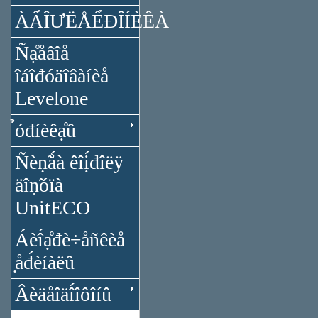
ÀẨÎƯËÅỂĐÎÍÈÊÀ
Ñạ̊åâîå
îáîđóäîâàíèå
Levelone
̉óđíèêạ̊û
Ñèṇ̃ǻà êîị́đîëÿ
äîṇ̃óïà
UnitECO
Áèî́ạ̊đè÷åñêèå
̣åđ́èíàëû
Âèäåîäî́îôîíû