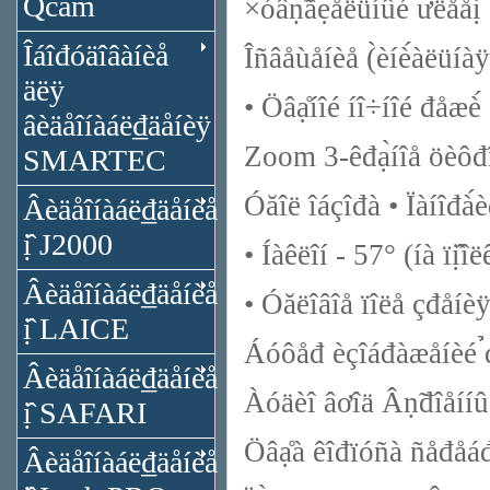
Qcam
×óâṇ̃âẹ̀åëüíûé ưëǻåị́ 
Îáîđóäîâàíèå
Îñâåùåíèå (̀èíè́àëüíàÿ
äëÿ
• Öâạ̊íîé íî÷íîé đåæè́
âèäåîíàáë₫äåíèÿ
Zoom 3-êđạ̀íîå öèôđ
SMARTEC
Óăîë îáçîđà • Ïàíîđà́è
Âèäåîíàáë₫äåíèå
ị̂ J2000
• Íàêëîí - 57° (íà ïị̂îë
Âèäåîíàáë₫äåíèå
• Óăëîâîå ïîëå çđåíè
ị̂ LAICE
Áóôåđ èçîáđàæåíèé ̉đ
Âèäåîíàáë₫äåíèå
Àóäèî âơîä Âṇ̃đîåííûé
ị̂ SAFARI
Öâạ̊à êîđïóñà ñåđåá
Âèäåîíàáë₫äåíèå