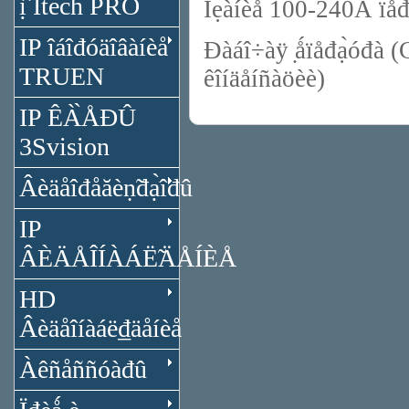
ị̂ Itech PRO
Ïẹ̀àíèå 100-240Â ïåđ.
IP îáîđóäîâàíèå
Đàáî÷àÿ ̣ǻïåđạ̀óđà (
TRUEN
êîíäåíñàöèè)
IP ÊÀ̀ÅĐÛ
3Svision
Âèäåîđåăèṇ̃đạ̀îđû
IP
ÂÈÄÅÎÍÀÁË̃ÄÅÍÈÅ
HD
Âèäåîíàáë₫äåíèå
Àêñåññóàđû