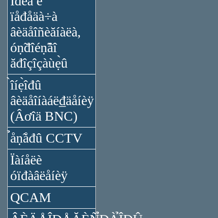
Ïđèǻ è
ïåđåäà÷à
âèäåîñèăíàëà,
óṇ̃đîéṇ̃âî
ăđîçîçàùẹ̀û
̀îíẹ̀îđû
âèäåîíàáë₫äåíèÿ
(Âơîä BNC)
̉åṇ̃åđû CCTV
Ïàíåëè
óïđàâëåíèÿ
QCAM