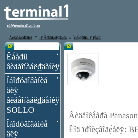
td@terminal1.spb.ru
Âèäåîíàáë₫äåíèå
//
IP Âèäåîíàáë₫äåíèå
//
̀èíèạ̀₫đíûå IP-êà́åđû
Êạ̀àëîă
IP êà́åđà Panasonic BB-HCM701
Êà́åđû
âèäåîíàáë₫äåíèÿ
Îáîđóäîâàíèå
äëÿ
âèäåîíàáë₫äåíèÿ
SOLLO
Âèäåîêà́åđà Panas
Îáîđóäîâàíèå
Êîä ïđîèçâîäẹ̀åëÿ:
äëÿ