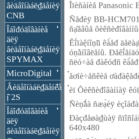
âèäåîíàáë₫äåíèÿ
Îïèñàíèå Panasoni
CNB
Ñåđèÿ BB-HCM701 è 
ñạ̊åâûå ôèêñèđîâàííû
Îáîđóäîâàíèå
äëÿ
Êî́ïàệíîṇ̃ü êà́åđ äåëàạ̊
âèäåîíàáë₫äåíèÿ
óṇ̃àíîâëåíû. Đåêî́åíäóå
SPYMAX
ñëó÷àå đàêóđñ êà́åđû
MicroDigital
̉åơíè÷åñêèå ơàđàệ
Âèäåîíàáë₫äåíèå
̉èï Ôèêñèđîâàííàÿ êóï
ị̂ 2S
Ñèṇ̃ǻà ñæạ̀èÿ èçî
Îáîđóäîâàíèå
Đàçđåøà₫ùàÿ ñïîñîáíî
äëÿ
640x480
âèäåîíàáë₫äåíèÿ