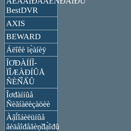
ÂÈÄÅÎĐÅĂÈÑ̉ĐÀ̉ÎĐÛ
BestDVR
AXIS
BEWARD
Áëîêè ïẹ̀àíèÿ
ÎƠĐÀÍÍÎ-
ÏÎÆÀĐÍÛÅ
ÑÈÑ̉Å̀Û
Îơđàííûå
Ñèăíàëèçàöèè
Àậî́îáèëüíûå
âèäåîđåăèṇ̃đạ̀îđû