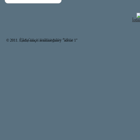
Îơđàí
© 2011. Èị́åđíạ̊-́àăàçèí âèäåîíàáë₫äåíèÿ "̉åđ́èíàë 1"