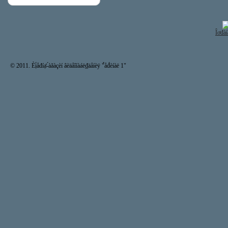
Îơđàí
© 2011. Èị́åđíạ̊-́àăàçèí âèäåîíàáë₫äåíèÿ "̉åđ́èíàë 1"