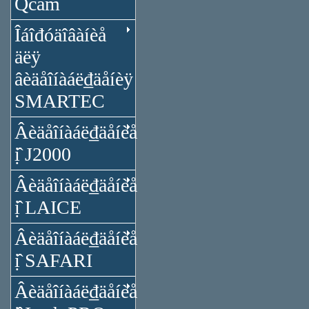
Qcam
Îáîđóäîâàíèå
äëÿ
âèäåîíàáë₫äåíèÿ
SMARTEC
Âèäåîíàáë₫äåíèå
ị̂ J2000
Âèäåîíàáë₫äåíèå
ị̂ LAICE
Âèäåîíàáë₫äåíèå
ị̂ SAFARI
Âèäåîíàáë₫äåíèå