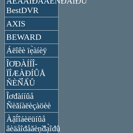
ÂÈÄÅÎĐÅĂÈÑ̉ĐÀ̉ÎĐÛ
BestDVR
AXIS
BEWARD
Áëîêè ïẹ̀àíèÿ
ÎƠĐÀÍÍÎ-
ÏÎÆÀĐÍÛÅ
ÑÈÑ̉Å̀Û
Îơđàííûå
Ñèăíàëèçàöèè
Àậî́îáèëüíûå
âèäåîđåăèṇ̃đạ̀îđû