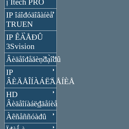
ị̂ Itech PRO
IP îáîđóäîâàíèå
TRUEN
IP ÊÀ̀ÅĐÛ
3Svision
Âèäåîđåăèṇ̃đạ̀îđû
IP
ÂÈÄÅÎÍÀÁË̃ÄÅÍÈÅ
HD
Âèäåîíàáë₫äåíèå
Àêñåññóàđû