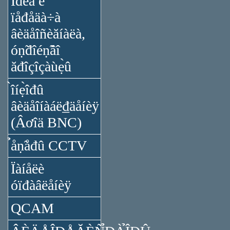
Ïđèǻ è
ïåđåäà÷à
âèäåîñèăíàëà,
óṇ̃đîéṇ̃âî
ăđîçîçàùẹ̀û
̀îíẹ̀îđû
âèäåîíàáë₫äåíèÿ
(Âơîä BNC)
̉åṇ̃åđû CCTV
Ïàíåëè
óïđàâëåíèÿ
QCAM