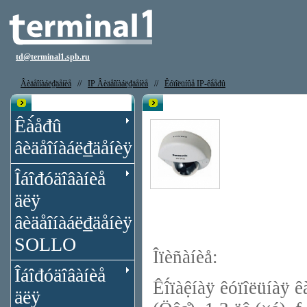
td@terminal1.spb.ru
Âèäåîíàáë₫äåíèå
//
IP Âèäåîíàáë₫äåíèå
//
Êóïîëüíûå IP-êà́åđû
Êạ̀àëîă
IP êà́åđà Panasonic WV-SF132E
Êà́åđû
âèäåîíàáë₫äåíèÿ
Îáîđóäîâàíèå
äëÿ
âèäåîíàáë₫äåíèÿ
SOLLO
Îïèñàíèå:
Îáîđóäîâàíèå
Êî́ïàệíàÿ êóïîëüíàÿ 
äëÿ