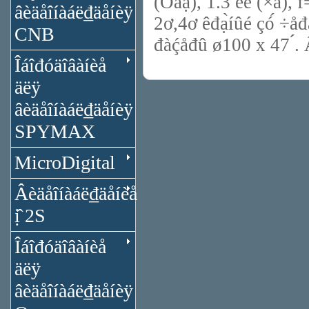
(Öâạ̊), 1.3 ëê (×á),
âèäåîíàáë₫äåíèÿ
2ơ,4ơ êđạ̀íûé çó́ ÷
CNB
đàḉåđû ø100 x 47 ́́.
Îáîđóäîâàíèå
äëÿ
âèäåîíàáë₫äåíèÿ
SPYMAX
MicroDigital
Âèäåîíàáë₫äåíèå
ị̂ 2S
Îáîđóäîâàíèå
äëÿ
âèäåîíàáë₫äåíèÿ