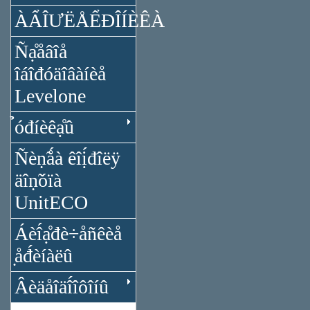
ÀẨÎƯËÅỂĐÎÍÈÊÀ
Ñạ̊åâîå
îáîđóäîâàíèå
Levelone
̉óđíèêạ̊û
Ñèṇ̃ǻà êîị́đîëÿ
äîṇ̃óïà
UnitECO
Áèî́ạ̊đè÷åñêèå
̣åđ́èíàëû
Âèäåîäî́îôîíû